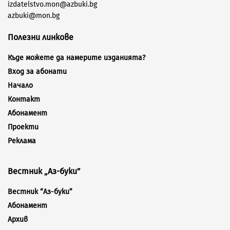
izdatelstvo.mon@azbuki.bg
azbuki@mon.bg
Полезни линкове
Къде можете да намерите изданията?
Вход за абонати
Начало
Контакт
Абонамент
Проекти
Реклама
Вестник „Аз-буки”
Вестник “Аз-буки”
Абонамент
Архив