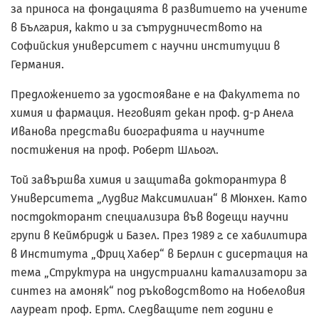
за приноса на фондацията в развитието на учените
в България, както и за сътрудничеството на
Софийския университет с научни институции в
Германия.
Предложението за удостояване е на Факултета по
химия и фармация. Неговият декан проф. д-р Анела
Иванова представи биографията и научните
постижения на проф. Роберт Шльогл.
Той завършва химия и защитава докторантура в
Университета „Лудвиг Максимилиан“ в Мюнхен. Като
постдокторант специализира във водещи научни
групи в Кеймбридж и Базел. През 1989 г. се хабилитира
в Института „Фриц Хабер“ в Берлин с дисертация на
тема „Структура на индустриални катализатори за
синтез на амоняк“ под ръководството на Нобеловия
лауреат проф. Ертл. Следващите пет години е