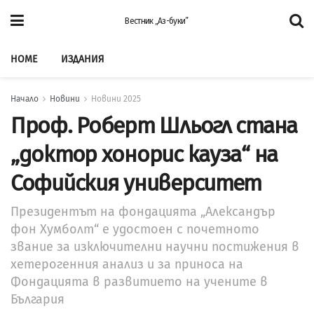
Вестник „Аз-буки”
HOME
ИЗДАНИЯ
Начало
Новини
Новини 2025
Проф. Роберт Шльогл стана
„доктор хонорис кауза“ на
Софийския университет
Президентът на фондацията „Александър
фон Хумболт“ е удостоен с почетното
звание за изключителни научни постижения в
хетерогенния анализ и за приноса на
Фондацията в развитието на учените в
България