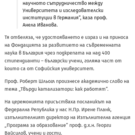
научното сътрудничество между
Университета и изследователски
институции в Германия“, каза проф.
Анела Иванова.
Тя отбеляза, че удостояването е израз и на приноса
на Фондацията за развитието на съвременната
наука в България чрез подкрепата на над 400
стипендианти – български учени, голяма част от
които са от Софийския университет.
Проф. Роберт Шльогл произнесе академично слово на
тема „Твърди катализатори: как работят“.
На церемонията присъстваха посланикът на
Федерална Република у нас Н.Пр. Ирене Планк,
изпълнителният директор на Изпълнителна агенция
„Програма за образование“ проф. д.х.н. Георги
Вайсилов, учени и гости.