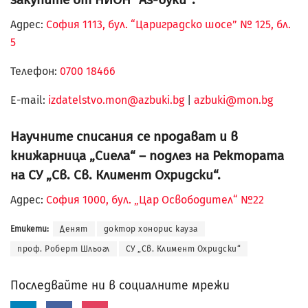
Адрес:
София 1113, бул. “Цариградско шосе” № 125, бл.
5
Телефон:
0700 18466
Е-mail:
izdatelstvo.mon@azbuki.bg
|
azbuki@mon.bg
Научните списания се продават и в
книжарница „Сиела“ – подлез на Ректората
на СУ „Св. Св. Климент Охридски“.
Адрес:
София 1000, бул. „Цар Освободител“ №22
Етикети:
Денят
доктор хонорис кауза
проф. Роберт Шльогл
СУ „Св. Климент Охридски“
Последвайте ни в социалните мрежи