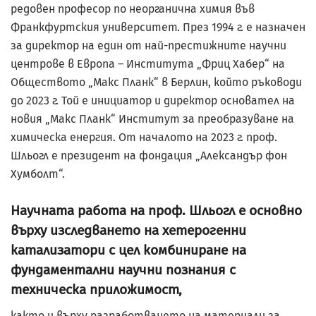
редовен професор по неорганична химия във
Франкфуртския университет. През 1994 г. е назначен
за директор на един от най-престижните научни
центрове в Европа – Института „Фриц Хабер“ на
Обществото „Макс Планк“ в Берлин, който ръководи
до 2023 г. Той е инициатор и директор основател на
новия „Макс Планк“ Институт за преобразуване на
химическа енергия. От началото на 2023 г. проф.
Шльогл е президент на фондация „Александър фон
Хумболт“.
Научната работа на проф. Шльогл е основно
върху изследването на хетерогенни
катализатори с цел комбиниране на
фундаментални научни познания с
техническа приложимост,
както и върху разработването на материали за