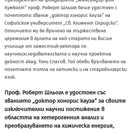
Хумболт“ проф. Роберт Шльогл беше удостоен с
почетното звание „доктор хонорис кауза“ на
Софийския университет „Св. Климент Охридски“.
Отличието му бе връчено на тържествена
церемония в Аулата на най-старото ни висше
училище от заместник-ректора по
научноизследователската и научна проектна
дейност акад. Тони Спасов. Той обяви връчването на
почетната титла на латински и на старобългарски
език.
Проф. Роберт Шльогл е удостоен със
званието „доктор хонорис кауза“ за своите
изключителни научни постижения в
областта на хетерогенния анализ и
преобразуването на химическа енергия,