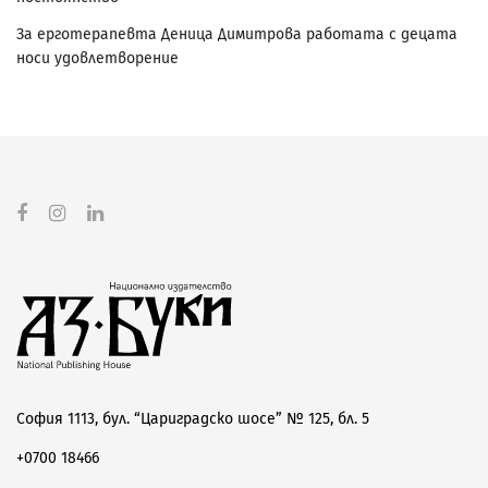
За ерготерапевта Деница Димитрова работата с децата
носи удовлетворение
София 1113, бул. “Цариградско шосе” № 125, бл. 5
+0700 18466