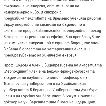
съхранение на енергия, оптимизирани на
наноразмерно ниво. В синхрон с
предизвикателствата на времето ученият работи
върху енергийните системи на бъдещето и
сложните предизвикателства на енергийния преход
в търсене на решения за ефективно преобразуване
на химическа енергия. Той е един от водещите учени
в света в областта на хетерогенния анализ и
преобразуването на химическа енергия.
Проф. Шльогл е член и вицепрезидент на Академията
„Леополдина“, член е на Берлин-Бранденбургската
академия на науките, почетен професор е на
Техническия университет и на Хумболтовия
университет в Берлин, на Университета Дуисбург-
Есен и на Рурския университет в Бохум. Почетен
доктор на университетите в Месина и Дармщат.