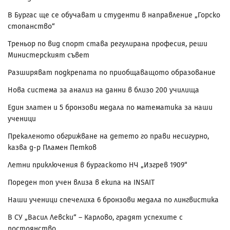
В Бургас ще се обучават и студенти в направление „Горско
стопанство“
Треньор по вид спорт става регулирана професия, реши
Министерският съвет
Разширяват подкрепата по приобщаващото образование
Нова система за анализ на данни в близо 200 училища
Един златен и 5 бронзови медала по математика за наши
ученици
Прекаленото обгрижване на детето го прави несигурно,
казва д-р Пламен Петков
Летни приключения в бургаското НЧ „Изгрев 1909“
Пореден топ учен влиза в екипа на INSAIT
Наши ученици спечелиха 6 бронзови медала по лингвистика
В СУ „Васил Левски“ – Карлово, градят успехите с
постоянство