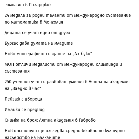
гимназии в Пазарджик
24 медала за родни таланти от международно състезание
по математика в Монголия
Децата се учат едно от друго
Бургас дава думата на младите
Ново монографично издание на „Аз-буки“
МОН отличи медалисти от международни олимпиади и
състезания
250 ученици учат и развиват умения в Лятната академия
на „Заедно в час“
Пейзаж с Двореца
Имайки се предвид
Снимка на броя: Лятна академия в Габрово
Нов институт ще изследва средновековното културно
наследство на Балканите