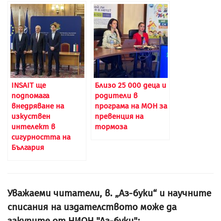
INSAIT ще
Близо 25 000 деца и
подпомага
родители в
внедряване на
програма на МОН за
изкуствен
превенция на
интелект в
тормоза
сигурността на
България
Уважаеми читатели, в. „Аз-буки“ и научните
списания на издателството може да
закупите от НИОН "Аз-буки":