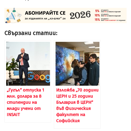
Свързани статии:
„Гугъл“ отпуска 1
Изложба „70 години
млн. долара за 8
ЦЕРН и 25 години
стипендии на
България в ЦЕРН“
млади учени от
във Физическия
INSAIT
факултет на
Софийския