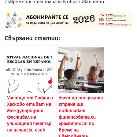
съвременни технологии в образованието.
Свързани статии:
Ученици от София и
Ученици от цялата
Хасково отиват на
страна ще
Международния
повишават
фестивал на
финансовата си
училищния театър
грамотност по
на испански език
време на
Световната