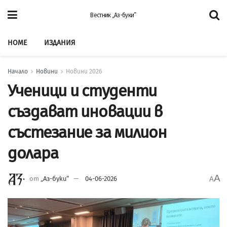
Вестник „Аз-буки”
HOME
ИЗДАНИЯ
Начало
Новини
Новини 2026
Ученици и студенти
създават иновации в
състезание за милион
долара
A
от
„Аз-буки“
04-06-2026
A