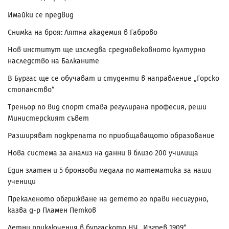
Имайки се предвид
Снимка на броя: Лятна академия в Габрово
Нов институт ще изследва средновековното културно
наследство на Балканите
В Бургас ще се обучават и студенти в направление „Горско
стопанство“
Треньор по вид спорт става регулирана професия, реши
Министерският съвет
Разширяват подкрепата по приобщаващото образование
Нова система за анализ на данни в близо 200 училища
Един златен и 5 бронзови медала по математика за наши
ученици
Прекаленото обгрижване на детето го прави несигурно,
казва д-р Пламен Петков
Летни приключения в бургаското НЧ „Изгрев 1909“