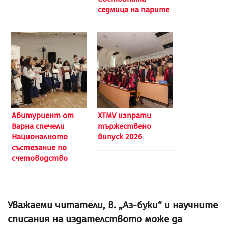
седмица на парите
Абитуриент от
ХТМУ изпрати
Варна спечели
тържествено
Националното
випуск 2026
състезание по
счетоводство
Уважаеми читатели, в. „Аз-буки“ и научните
списания на издателството може да