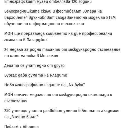
Етнографският музей отбелязва 120 години
Белоградчишките скали и фестивалът „Опера на
върховете“ вдъхновяват създаването на модел за STEM
обучение по информационни технологии
МОН ще преразгледа сливането на две професионални
гимназии в Пазарджик
24 медала за родни таланти от международно състезание
по математика в Монголия
Децата се учат едно от друго
Бургас дава думата на младите
Ново монографично издание на „Аз-буки“
МОН отличи медалисти от международни олимпиади и
състезания
250 ученици учат и развиват умения в Лятната академия
на „Заедно в час“
Пейзаж с Двореца