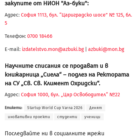
закупите от НИОН "Аз-буки":
Адрес:
София 1113, бул. “Цариградско шосе” № 125, бл.
5
Телефон:
0700 18466
Е-mail:
izdatelstvo.mon@azbuki.bg
|
azbuki@mon.bg
Научните списания се продават и в
книжарница „Сиела“ – подлез на Ректората
на СУ „Св. Св. Климент Охридски“.
Адрес:
София 1000, бул. „Цар Освободител“ №22
Етикети:
Startup World Cup Varna 2026
Денят
иновативни проекти
студенти
ученици
Последвайте ни в социалните мрежи