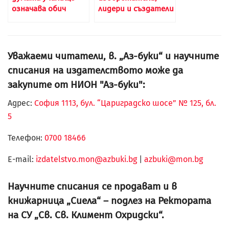
означава обич
лидери и създатели
Уважаеми читатели, в. „Аз-буки“ и научните
списания на издателството може да
закупите от НИОН "Аз-буки":
Адрес:
София 1113, бул. “Цариградско шосе” № 125, бл.
5
Телефон:
0700 18466
Е-mail:
izdatelstvo.mon@azbuki.bg
|
azbuki@mon.bg
Научните списания се продават и в
книжарница „Сиела“ – подлез на Ректората
на СУ „Св. Св. Климент Охридски“.