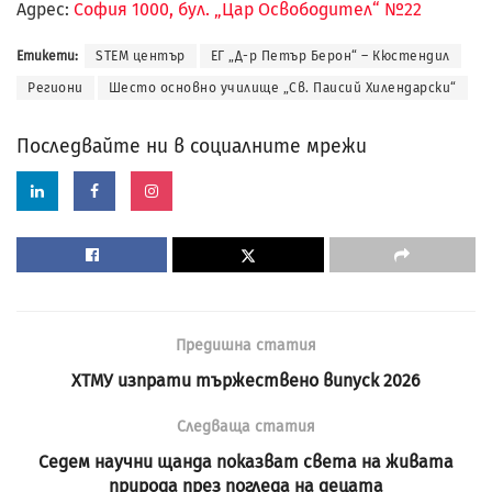
Адрес:
София 1000, бул. „Цар Освободител“ №22
Етикети:
STEM център
ЕГ „Д-р Петър Берон“ – Кюстендил
Региони
Шесто основно училище „Св. Паисий Хилендарски“
Последвайте ни в социалните мрежи
Предишна статия
ХТМУ изпрати тържествено випуск 2026
Следваща статия
Седем научни щанда показват света на живата
природа през погледа на децата