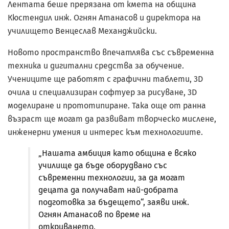
Лентата беше прерязана от кмета на община
Кюстендил инж. Огнян Атанасов и директора на
училището Венцеслав Механджийски.
Новото пространство впечатлява със съвременна
техника и дигитални средства за обучение.
Учениците ще работят с графични таблети, 3D
очила и специализиран софтуер за рисуване, 3D
моделиране и прототипиране. Така още от ранна
възраст ще могат да развиват творческо мислене,
инженерни умения и интерес към технологиите.
„Нашата амбиция като община е всяко
училище да бъде оборудвано със
съвременни технологии, за да могат
децата да получават най-добрата
подготовка за бъдещето“, заяви инж.
Огнян Атанасов по време на
откриването.