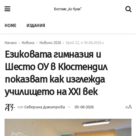
Вестник „Аз-буки”
HOME
ИЗДАНИЯ
Начало
Новини
Новини 2026
Брой 22, 4–10.06.2026 г.
Езиковата гимназия и
Шесто ОУ в Кюстендил
показват как изглежда
училището на XXI век
A
от
Северина Димитрова
05-06-2026
A