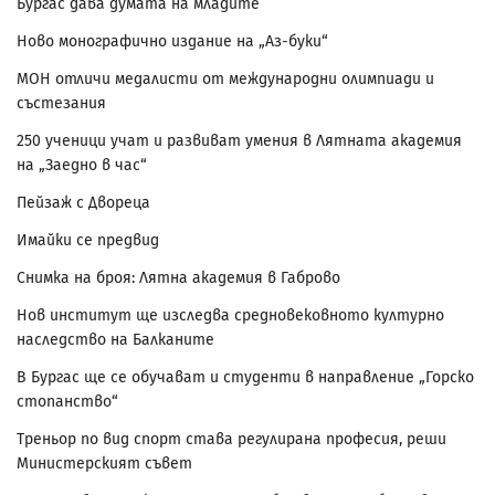
Бургас дава думата на младите
Ново монографично издание на „Аз-буки“
МОН отличи медалисти от международни олимпиади и
състезания
250 ученици учат и развиват умения в Лятната академия
на „Заедно в час“
Пейзаж с Двореца
Имайки се предвид
Снимка на броя: Лятна академия в Габрово
Нов институт ще изследва средновековното културно
наследство на Балканите
В Бургас ще се обучават и студенти в направление „Горско
стопанство“
Треньор по вид спорт става регулирана професия, реши
Министерският съвет