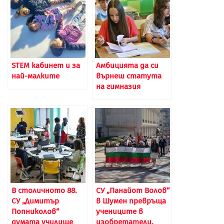
STEM кабинет и за
Амбицията да си
най-малките
върнеш статута
на гимназия
В столичното 88.
СУ „Панайот Волов“
СУ „Димитър
в Шумен превръща
Попниколов“
учениците в
думата училище
изобретатели,