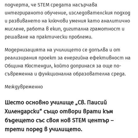
подчерта, че STEM средата насърчава
интегрираното обучение, изследователския подход
и развиването на ключови умения като аналитично
мислене, работа в екип, дигитална грамотност и
решаване на практически проблеми.
Модернизацията на училището се допълва и от
реализирания проект за енергийна ефективност на
Община Кюстендил, който допринася за още по-
съвременна и функционална образователна среда.
Междувременно
Шесто основно училище „Св. Паисий
Хилендарски“ също отвори врати към
бъдещето със своя нов STEM център –
трети поред в училището.