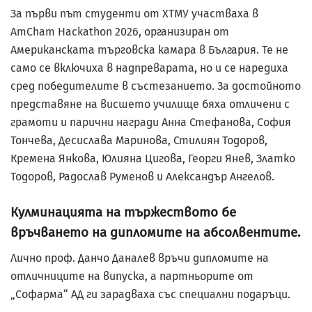
За първи път студенти от ХТМУ участваха в
AmCham Hackathon 2026, организиран от
Американската търговска камара в България. Те не
само се включиха в надпреварата, но и се наредиха
сред победителите в състезанието. За достойното
представяне на висшето училище бяха отличени с
грамоти и парични награди Анна Стефанова, София
Тончева, Десислава Маринова, Стилиян Тодоров,
Кремена Янкова, Юлияна Цигова, Георги Янев, Златко
Тодоров, Радослав Руменов и Александър Ангелов.
Кулминацията на тържеството бе
връчването на дипломите на абсолвентите.
Лично проф. Данчо Даналев връчи дипломите на
отличниците на випуска, а партньорите от
„Софарма“ АД ги зарадваха със специални подаръци.