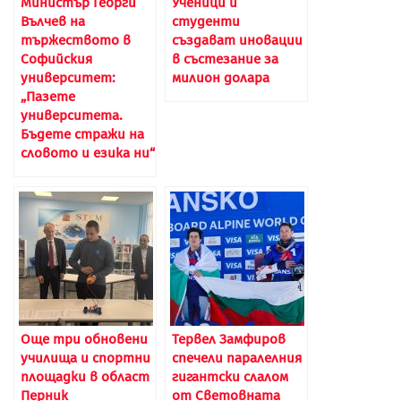
Министър Георги
Ученици и
Вълчев на
студенти
тържеството в
създават иновации
Софийския
в състезание за
университет:
милион долара
„Пазете
университета.
Бъдете стражи на
словото и езика ни“
Още три обновени
Тервел Замфиров
училища и спортни
спечели паралелния
площадки в област
гигантски слалом
Перник
от Световната