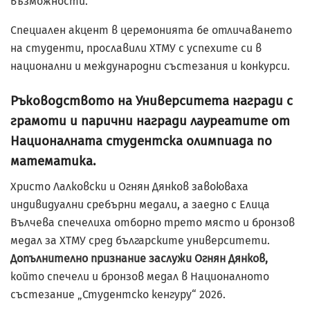
възможности.
Специален акцент в церемонията бе отличаването
на студенти, прославили ХТМУ с успехите си в
национални и международни състезания и конкурси.
Ръководството на Университета награди с
грамоти и парични награди лауреатите от
Националната студентска олимпиада по
математика.
Христо Лалковски и Огнян Дянков завоюваха
индивидуални сребърни медали, а заедно с Елица
Вълчева спечелиха отборно трето място и бронзов
медал за ХТМУ сред българските университети.
Допълнително признание заслужи Огнян Дянков,
който спечели и бронзов медал в Националното
състезание „Студентско кенгуру“ 2026.