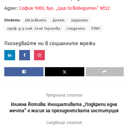
Адрес:
София 1000, бул. „Цар Освободител“ №22
Етикети:
абсолвенти
Денят
лауреати
проф. д-р инж. Сеня Терзиева
студенти
ХТМУ
Последвайте ни в социалните мрежи
Предишна статия
Илияна Йотова: Инициативата „Подкрепи една
мечта“ е мисия за президентската институция
Следваща статия