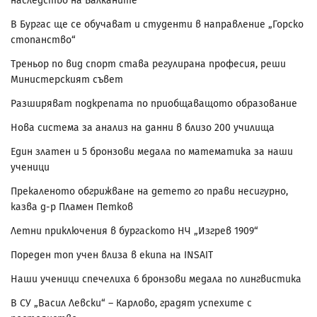
наследство на Балканите
В Бургас ще се обучават и студенти в направление „Горско
стопанство“
Треньор по вид спорт става регулирана професия, реши
Министерският съвет
Разширяват подкрепата по приобщаващото образование
Нова система за анализ на данни в близо 200 училища
Един златен и 5 бронзови медала по математика за наши
ученици
Прекаленото обгрижване на детето го прави несигурно,
казва д-р Пламен Петков
Летни приключения в бургаското НЧ „Изгрев 1909“
Пореден топ учен влиза в екипа на INSAIT
Наши ученици спечелиха 6 бронзови медала по лингвистика
В СУ „Васил Левски“ – Карлово, градят успехите с