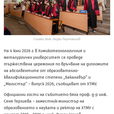
Снимки Инж. Недко Перчемлиев
На 4 юни 2026 г. в Химикотехнологичния и
металургичен университет се проведе
тържествена церемония по връчване на дипломите
на абсолвентите от образователно-
квалификационните степени „Бакалавър“ и
„Магистър“ – випуск 2026, съобщават от ХТМУ.
Официални гости на събитието бяха проф. д-р инж.
Сеня Терзиева – заместник-министър на
образованието и науката и ректор на ХТМУ с