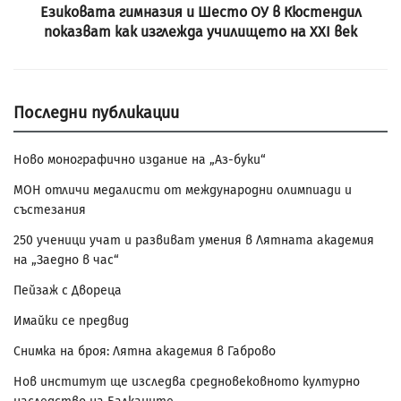
Езиковата гимназия и Шесто ОУ в Кюстендил
показват как изглежда училището на XXI век
Последни публикации
Ново монографично издание на „Аз-буки“
МОН отличи медалисти от международни олимпиади и
състезания
250 ученици учат и развиват умения в Лятната академия
на „Заедно в час“
Пейзаж с Двореца
Имайки се предвид
Снимка на броя: Лятна академия в Габрово
Нов институт ще изследва средновековното културно