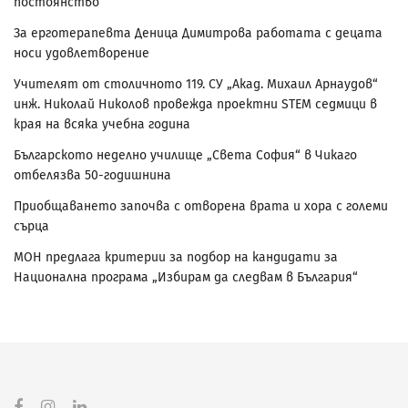
постоянство
За ерготерапевта Деница Димитрова работата с децата
носи удовлетворение
Учителят от столичното 119. СУ „Акад. Михаил Арнаудов“
инж. Николай Николов провежда проектни STEM седмици в
края на всяка учебна година
Българското неделно училище „Света София“ в Чикаго
отбелязва 50-годишнина
Приобщаването започва с отворена врата и хора с големи
сърца
МОН предлага критерии за подбор на кандидати за
Национална програма „Избирам да следвам в България“