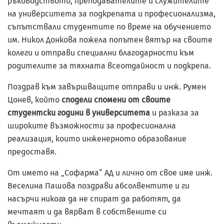
ръководството, преподавателите и служителите
на университета за подкрепата и професионализма,
съпътствали студентите по време на обучението
им. Никол Донкова пожела попътен вятър на своите
колеги и отправи специални благодарности към
родителите за тяхната всеотдайност и подкрепа.
Поздрав към завършващите отправи и инж. Румен
Цонев, който
сподели спомени от своите
студентски години в университета
и разказа за
широките възможности за професионална
реализация, които инженерното образование
предоставя.
От името на „Софарма“ АД и лично от свое име инж.
Веселина Пашова поздрави абсолвентите и ги
насърчи никога да не спират да работят, да
мечтаят и да вярват в собствените си