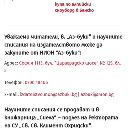
купа по алпийски
сноуборд в Банско
Уважаеми читатели, в. „Аз-буки“ и научните
списания на издателството може да
закупите от НИОН "Аз-буки":
Адрес:
София 1113, бул. “Цариградско шосе” № 125, бл.
5
Телефон:
0700 18466
Е-mail:
izdatelstvo.mon@azbuki.bg
|
azbuki@mon.bg
Научните списания се продават и в
книжарница „Сиела“ – подлез на Ректората
на СУ „Св. Св. Климент Охридски“.