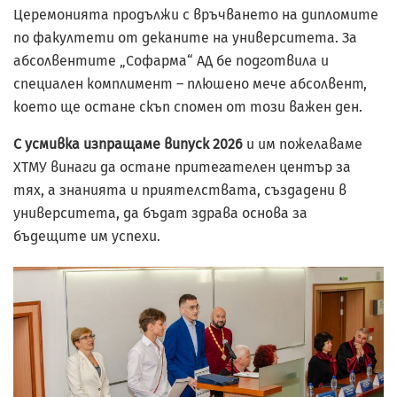
Церемонията продължи с връчването на дипломите
по факултети от деканите на университета. За
абсолвентите „Софарма“ АД бе подготвила и
специален комплимент – плюшено мече абсолвент,
което ще остане скъп спомен от този важен ден.
С усмивка изпращаме випуск 2026
и им пожелаваме
ХТМУ винаги да остане притегателен център за
тях, а знанията и приятелствата, създадени в
университета, да бъдат здрава основа за
бъдещите им успехи.