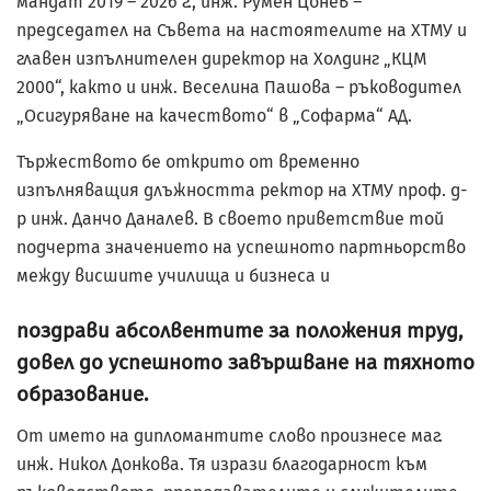
мандат 2019 – 2026 г., инж. Румен Цонев –
председател на Съвета на настоятелите на ХТМУ и
главен изпълнителен директор на Холдинг „КЦМ
2000“, както и инж. Веселина Пашова – ръководител
„Осигуряване на качеството“ в „Софарма“ АД.
Тържеството бе открито от временно
изпълняващия длъжността ректор на ХТМУ проф. д-
р инж. Данчо Даналев. В своето приветствие той
подчерта значението на успешното партньорство
между висшите училища и бизнеса и
поздрави абсолвентите за положения труд,
довел до успешното завършване на тяхното
образование.
От името на дипломантите слово произнесе маг.
инж. Никол Донкова. Тя изрази благодарност към