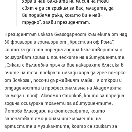
хора и най-важната ни мисия на този
свят е да се грижим за вас, младите, да
ви подаваме ръка, когато ви е най-
трудно“, заяви президентът.
Президентът изказа благодарност към екипа от над
30 фризьори и гримьори от „Кристиан оф Рома“,
които за десета поредна година благотворително
осигуряват грима и прическите на абитуриентите.
„Сякаш с вълшебна пръчка вие накарахте блясъка в
очите на тези прекрасни млади хора да грее по-ярко
от всякога“, посочи държавният глава. Тя открои и
отдадеността и професионализма на Академията
за мода и проф. Любомир Стойков, които за поредна
година осигуриха тоалети за абитуриентите.
Йотова благодари на фотографите, които
запечатват емоционалните моменти, на
артистите и музикантите, които се грижат за