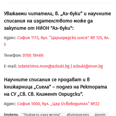
Уважаеми читатели, в. „Аз-буки“ и научните
списания на издателството може да
закупите от НИОН "Аз-буки":
Адрес:
София 1113, бул. “Цариградско шосе” № 125, бл.
5
Телефон:
0700 18466
Е-mail:
izdatelstvo.mon@azbuki.bg
|
azbuki@mon.bg
Научните списания се продават и в
книжарница „Сиела“ – подлез на Ректората
на СУ „Св. Св. Климент Охридски“.
Адрес:
София 1000, бул. „Цар Освободител“ №22
Етикети:
"Подкрепи една мечта"
абитуриенти
Денят