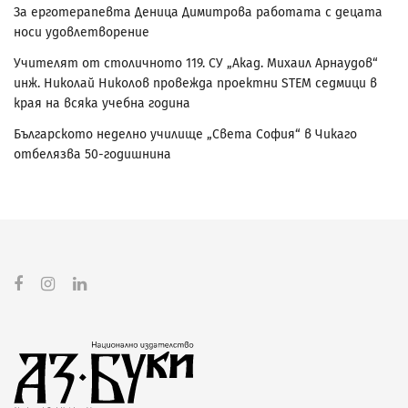
За ерготерапевта Деница Димитрова работата с децата
носи удовлетворение
Учителят от столичното 119. СУ „Акад. Михаил Арнаудов“
инж. Николай Николов провежда проектни STEM седмици в
края на всяка учебна година
Българското неделно училище „Света София“ в Чикаго
отбелязва 50-годишнина