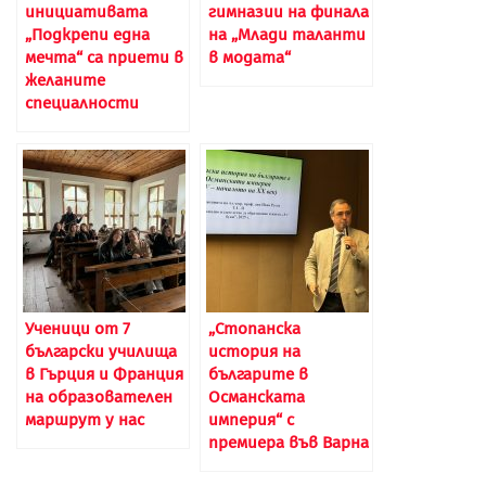
инициативата
гимназии на финала
„Подкрепи една
на „Млади таланти
мечта“ са приети в
в модата“
желаните
специалности
Ученици от 7
„Стопанска
български училища
история на
в Гърция и Франция
българите в
на образователен
Османската
маршрут у нас
империя“ с
премиера във Варна