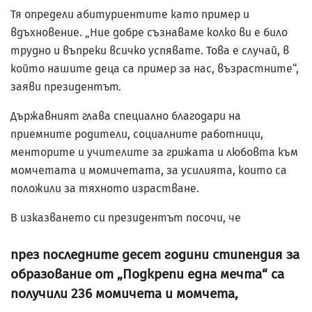
Тя определи абитуриентите като пример и
вдъхновение. „Ние добре съзнаваме колко ви е било
трудно и въпреки всичко успявате. Това е случай, в
който нашите деца са пример за нас, възрастните“,
заяви президентът.
Държавният глава специално благодари на
приемните родители, социалните работници,
менторите и учителите за грижата и любовта към
момчетата и момичетата, за усилията, които са
положили за тяхното израстване.
В изказването си президентът посочи, че
през последните десет години стипендия за
образование от „Подкрепи една мечта“ са
получили 236 момичета и момчета,