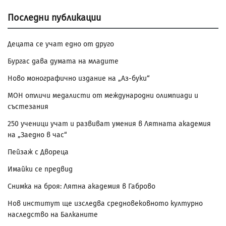
Последни публикации
Децата се учат едно от друго
Бургас дава думата на младите
Ново монографично издание на „Аз-буки“
МОН отличи медалисти от международни олимпиади и
състезания
250 ученици учат и развиват умения в Лятната академия
на „Заедно в час“
Пейзаж с Двореца
Имайки се предвид
Снимка на броя: Лятна академия в Габрово
Нов институт ще изследва средновековното културно
наследство на Балканите