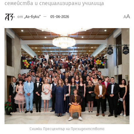
семейства и специализирани училища
A
от
„Аз-буки“
05-06-2026
A
Снимки Пресцентър на Президентството