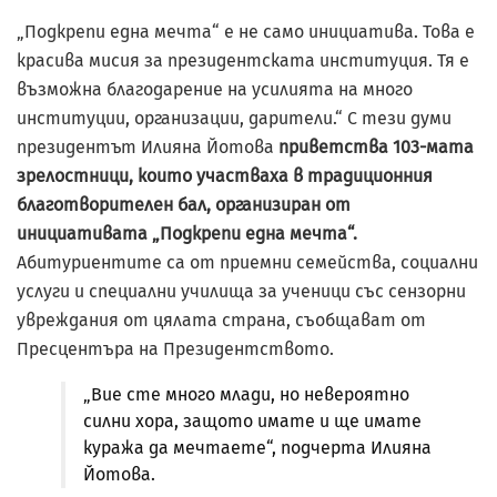
„Подкрепи една мечта“ е не само инициатива. Това е
красива мисия за президентската институция. Тя е
възможна благодарение на усилията на много
институции, организации, дарители.“ С тези думи
президентът Илияна Йотова
приветства 103-мата
зрелостници, които участваха в традиционния
благотворителен бал, организиран от
инициативата „Подкрепи една мечта“.
Абитуриентите са от приемни семейства, социални
услуги и специални училища за ученици със сензорни
увреждания от цялата страна, съобщават от
Пресцентъра на Президентството.
„Вие сте много млади, но невероятно
силни хора, защото имате и ще имате
куража да мечтаете“, подчерта Илияна
Йотова.