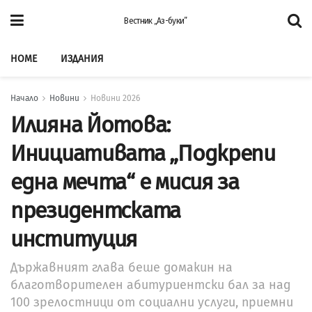
Вестник „Аз-буки”
HOME
ИЗДАНИЯ
Начало
Новини
Новини 2026
Илияна Йотова:
Инициативата „Подкрепи
една мечта“ е мисия за
президентската
институция
Държавният глава беше домакин на
благотворителен абитуриентски бал за над
100 зрелостници от социални услуги, приемни