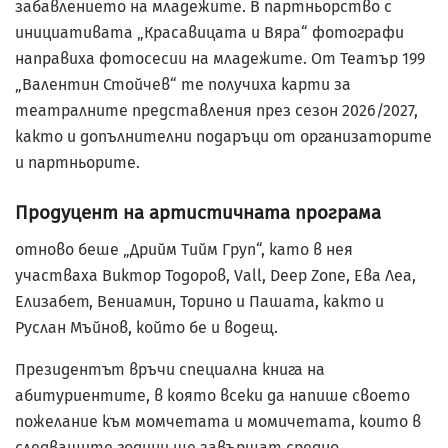
забавлението на младежите. В партньорство с
инициативата „Красавицата и Вяра“ фотографи
направиха фотосесии на младежите. От Театър 199
„Валентин Стойчев“ те получиха карти за
театралните представления през сезон 2026/2027,
както и допълнителни подаръци от организаторите
и партньорите.
Продуцент на артистичната програма
отново беше „Дрийм Тийм Груп“, като в нея
участваха Виктор Тодоров, Vall, Deep Zone, Ева Леа,
Елизабет, Вениамин, Торино и Пашата, както и
Руслан Мъйнов, който бе и водещ.
Президентът връчи специална книга на
абитуриентите, в която всеки да напише своето
пожелание към момчетата и момичетата, които в
следващите години ще завършат средно