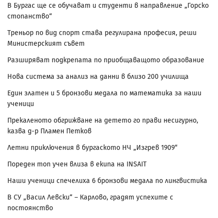
В Бургас ще се обучават и студенти в направление „Горско
стопанство“
Треньор по вид спорт става регулирана професия, реши
Министерският съвет
Разширяват подкрепата по приобщаващото образование
Нова система за анализ на данни в близо 200 училища
Един златен и 5 бронзови медала по математика за наши
ученици
Прекаленото обгрижване на детето го прави несигурно,
казва д-р Пламен Петков
Летни приключения в бургаското НЧ „Изгрев 1909“
Пореден топ учен влиза в екипа на INSAIT
Наши ученици спечелиха 6 бронзови медала по лингвистика
В СУ „Васил Левски“ – Карлово, градят успехите с
постоянство