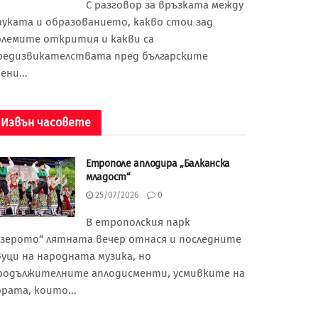
С разговор за връзката между
ауката и образованието, какво стои зад
олемите открития и какви са
редизвикателствата пред българските
ени...
Извън часовете
Етрополе аплодира „Балканска
младост“
25/07/2026
0
В етрополския парк
Езерото“ лятната вечер отнася и последните
вуци на народната музика, но
родължителните аплодисменти, усмивките на
ората, които...