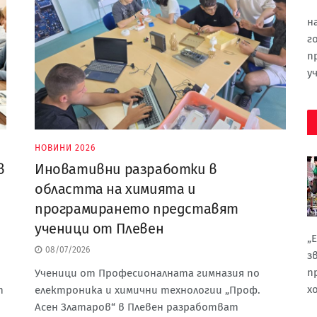
н
г
п
уч
НОВИНИ 2026
в
Иновативни разработки в
областта на химията и
програмирането представят
ученици от Плевен
„
08/07/2026
з
п
Ученици от Професионалната гимназия по
х
т
електроника и химични технологии „Проф.
Асен Златаров“ в Плевен разработват