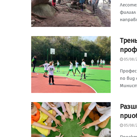
Лесоте
филиал 
направ
Трен
проф
05/08/
Профес
по вид
Минист
Разш
прио
05/08/
Проект