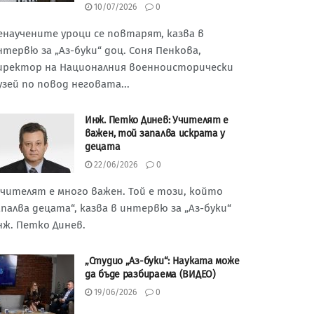
10/07/2026
0
енаучените уроци се повтарят, казва в
нтервю за „Аз-буки“ доц. Соня Пенкова,
иректор на Националния военноисторически
узей по повод неговата...
Инж. Петко Динев: Учителят е
важен, той запалва искрата у
децата
22/06/2026
0
Учителят е много важен. Той е този, който
апалва децата“, казва в интервю за „Аз-буки“
нж. Петко Динев.
„Студио „Аз-буки“: Науката може
да бъде разбираема (ВИДЕО)
19/06/2026
0