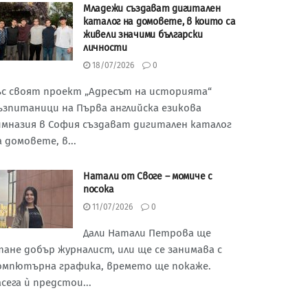
Младежи създават дигитален
каталог на домовете, в които са
живели значими български
личности
18/07/2026
0
ъс своят проект „Адресът на историята“
ъзпитаници на Първа английска езикова
имназия в София създават дигитален каталог
а домовете, в...
Натали от Своге – момиче с
посока
11/07/2026
0
Дали Натали Петрова ще
тане добър журналист, или ще се занимава с
омпютърна графика, времето ще покаже.
асега ѝ предстои...