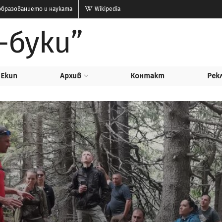
бразованието и науката
Wikipedia
-буки”
Екип
Архив
Контакт
Рек