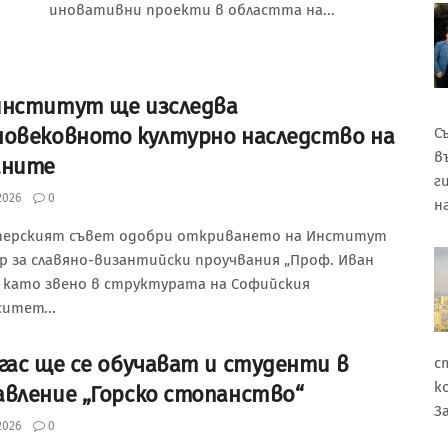
иновативни проекти в областта на...
институт ще изследва
новековното културно наследство на
С
в
аните
г
2026
0
н
ерският съвет одобри откриването на Институт
р за славяно-византийски проучвания „Проф. Иван
“ като звено в структурата на Софийския
итет...
ргас ще се обучават и студенти в
с
к
авление „Горско стопанство“
З
2026
0