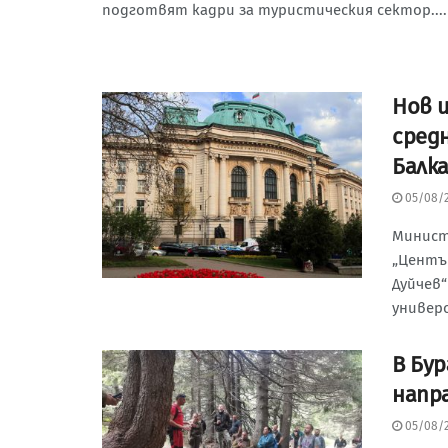
подготвят кадри за туристическия сектор....
Нов 
сред
Балк
05/08/
Минист
„Центъ
Дуйчев
универс
В Бу
напр
05/08/