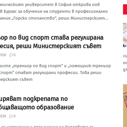
хническият университет в София открива нов
в Бургас за обучение на студенти в професионално
ление „Горско стопанство“, реши Министерският...
ьор по вид спорт става регулирана
есия, реши Министерският съвет
2026
0
с
о
иите „треньор по вид спорт“ и „помощник-треньор
д
 спорт“ стават регулирани професии. Това реши
ерският съвет
иряват подкрепата по
бщаващото образование
2026
0
 за изменение и допълнение на Наредбата за