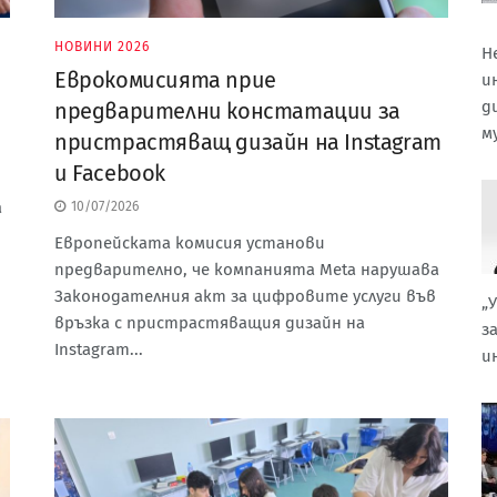
НОВИНИ 2026
Н
Еврокомисията прие
и
д
предварителни констатации за
м
пристрастяващ дизайн на Instagram
и Facebook
а
10/07/2026
Европейската комисия установи
предварително, че компанията Meta нарушава
Законодателния акт за цифровите услуги във
„
връзка с пристрастяващия дизайн на
з
Instagram...
и