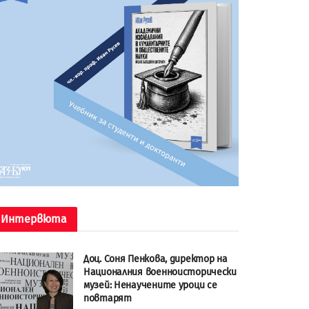
Интервюта
Доц. Соня Пенкова, директор на
Националния военноисторически
музей: Ненаучените уроци се
повтарят