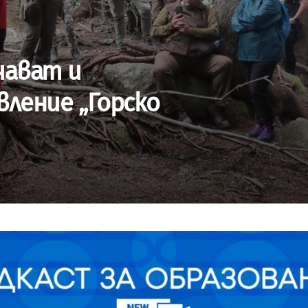
чават и
ление „Горско