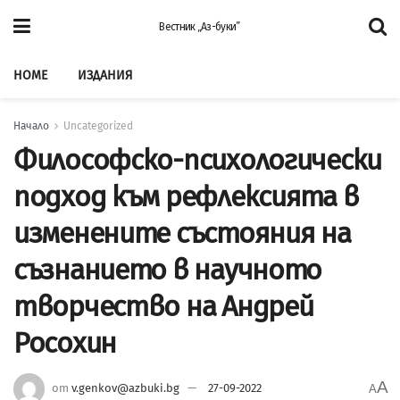
Вестник „Аз-буки”
HOME
ИЗДАНИЯ
Начало
Uncategorized
Философско-психологически
подход към рефлексията в
изменените състояния на
съзнанието в научното
творчество на Андрей
Росохин
A
от
v.genkov@azbuki.bg
27-09-2022
A