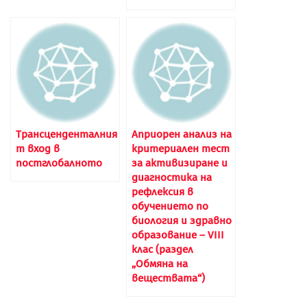
Трансценденталния
Априорен анализ на
т вход в
критериален тест
постглобалното
за активизиране и
диагностика на
рефлексия в
обучението по
биология и здравно
образование – VIII
клас (раздел
„Обмяна на
веществата“)