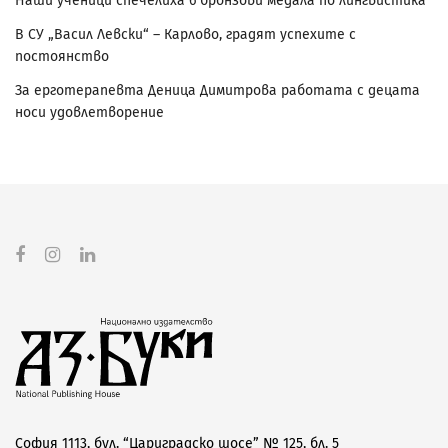
Наши ученици спечелиха 6 бронзови медала по лингвистика
В СУ „Васил Левски“ – Карлово, градят успехите с
постоянство
За ерготерапевта Деница Димитрова работата с децата
носи удовлетворение
София 1113, бул. “Цариградско шосе” № 125, бл. 5