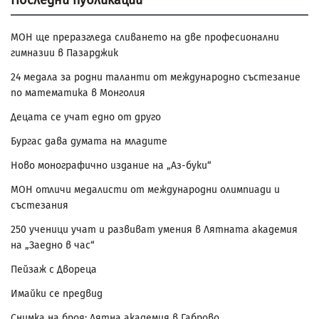
Последни публикации
МОН ще преразгледа сливането на две професионални
гимназии в Пазарджик
24 медала за родни таланти от международно състезание
по математика в Монголия
Децата се учат едно от друго
Бургас дава думата на младите
Ново монографично издание на „Аз-буки“
МОН отличи медалисти от международни олимпиади и
състезания
250 ученици учат и развиват умения в Лятната академия
на „Заедно в час“
Пейзаж с Двореца
Имайки се предвид
Снимка на броя: Лятна академия в Габрово