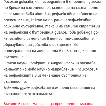
Росохин доказва, че посредством вътрешния диалог
по време на изменените състояния на съзнанието
се осъществява активна рефлексивна дейност на
преосмисляне, както на по-рано нерефлексивно
психично съдържание, така и на самите стратегии
на рефлексия с вътрешния диалог. Това довежда до
качествени изменения в ценностно-смисловите
образувания, задейства и осъществява
интеграцията на личността в ново, по-цялостно
състояние.
С тези научни открития Андрей Росохин поставя
началото на ново научно направление – психология
на рефлексията в изменените състояния на
съзнанието.
Ключови думи:
рефлексия; изменени състояния на
съзнанието; психоанализа
Влезте в системата, за да прочетете пълната