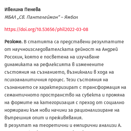
Ивелина Пенева
МБАЛ „Св. Пантелеймон“ – Ямбол
https://doi.org/10.53656/phil2022-03-08
Резюме.
В статията са представени резултатите
от научноизследователската дейност на Андрей
Росохин, която е посветена на изучаване
динамиката на рефлексията в изменените
състояния на съзнанието, възникнали в хода на
психоаналитичния процес. Тези състояния на
съзнанието се характеризират с трансформация на
семантичното пространство на субекта и промяна
на формите на категоризация с преход от социално
нормирани към нови начини за рационализиране на
вътрешния опит и преживявания.
В резултат на теоретични и емпирични анализи А.