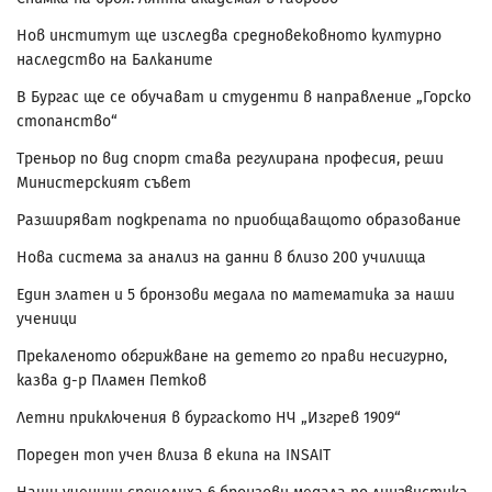
Нов институт ще изследва средновековното културно
наследство на Балканите
В Бургас ще се обучават и студенти в направление „Горско
стопанство“
Треньор по вид спорт става регулирана професия, реши
Министерският съвет
Разширяват подкрепата по приобщаващото образование
Нова система за анализ на данни в близо 200 училища
Един златен и 5 бронзови медала по математика за наши
ученици
Прекаленото обгрижване на детето го прави несигурно,
казва д-р Пламен Петков
Летни приключения в бургаското НЧ „Изгрев 1909“
Пореден топ учен влиза в екипа на INSAIT