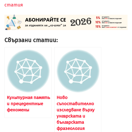
статия
Свързани статии:
Культурная память
Ново
и прецедентные
съпоставително
феномены
изследване върху
унгарската и
българската
фразеология