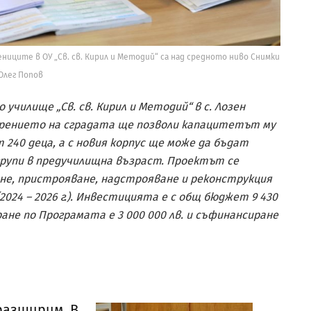
иците в ОУ „Св. св. Кирил и Методий“ са над средното ниво Снимки
Олег Попов
о училище „Св. св. Кирил и Методий“ в с. Лозен
ирението на сградата ще позволи капацитетът му
т 240 деца, а с новия корпус ще може да бъдат
рупи в предучилищна възраст. Проектът се
не, пристрояване, надстрояване и реконструкция
2024 – 2026 г.). Инвестицията е с общ бюджет 9 430
ане по Програмата е 3 000 000 лв. и съфинансиране
разширим. В