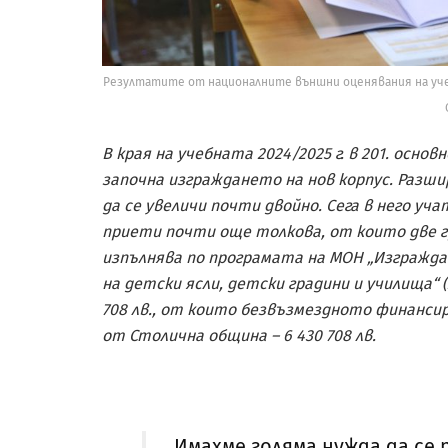
Резултатите от националните външни оценявания на учен
В края на учебната
2024/2025
г
.
в 201. основн
започна изграждането на
нов корпус. Разш
да се увеличи почти двойно. Сега в него уча
приети почти още толкова, от които две г
изпълнява по програмата на МОН „Изгражда
на детски ясли, детски градини и училища“ (
708 лв., от които безвъзмездното финансир
от Столична община – 6 430 708 лв.
„Имахме голяма нужда да се 