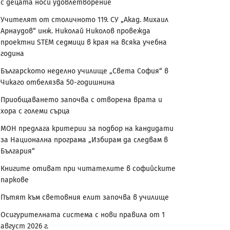
с децата носи удовлетворение
Учителят от столичното 119. СУ „Акад. Михаил
Арнаудов“ инж. Николай Николов провежда
проектни STEM седмици в края на всяка учебна
година
Българското неделно училище „Света София“ в
Чикаго отбелязва 50-годишнина
Приобщаването започва с отворена врата и
хора с големи сърца
МОН предлага критерии за подбор на кандидати
за Национална програма „Избирам да следвам в
България“
Книгите отиват при читателите в софийските
паркове
Пътят към световния елит започва в училище
Осигурителната система с нови правила от 1
август 2026 г.