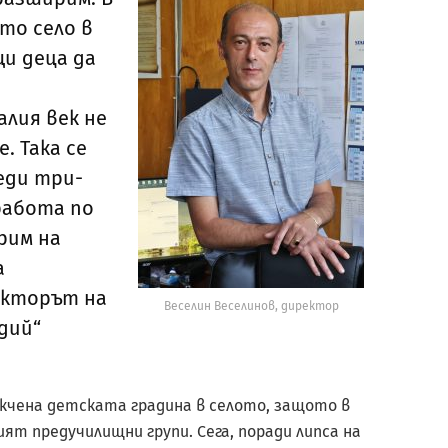
то село в
щи деца да
лия век не
. Така се
еди три-
работа по
рим на
а
екторът на
Веселин Веселинов, директор
одий“
екчена детската градина в селото, защото в
т предучилищни групи. Сега, поради липса на