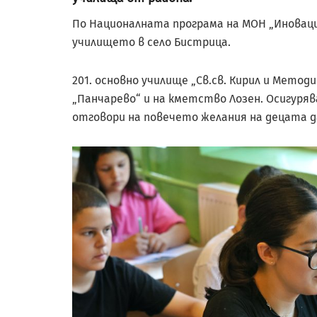
По Националната програма на МОН „Иновац
училището в село Бистрица.
201. основно училище „Св.св. Кирил и Метод
„Панчарево“ и на кметство Лозен. Осигурява
отговори на повечето желания на децата д