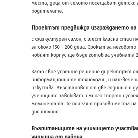
места, деца от селото посещават детски гр
родителите.
Проектът предвижда изграждането на 
с физкултурен салон, с шест класни стаи п
за около 150 – 200 деца. Срокът за неговото 
новият корпус ще бъде готов за учебната 20
Като свое успешно решение директорът отб
информационните технологии, и най-вече на
изкуства. Възстановен от две години е и д
учениците завоюват и много спортни успехи
момичетата. Те печелят призови места на 
дисциплини.
Възпитаниците на училището участват
училища от района.