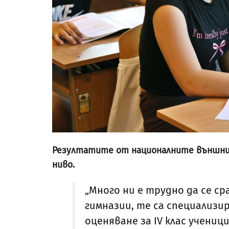
Резултатите от националните външни оц
ниво.
„Много ни е трудно да се 
гимназии, те са специализ
оценяване за IV клас учени