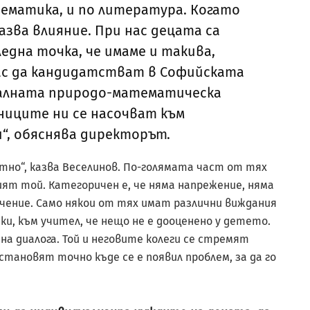
ематика, и по литература. Когато
азва влияние. При нас децата са
една точка, че имаме и такива,
клас да кандидатстват в Софийската
алната природо-математическа
ениците ни се насочват към
“, обяснява директорът.
тно“, казва Веселинов. По-голямата част от тях
мият той. Категоричен е, че няма напрежение, няма
чение. Само някои от тях имат различни виждания
ки, към учител, че нещо не е дооценено у детето.
а диалога. Той и неговите колеги се стремят
становят точно къде се е появил проблем, за да го