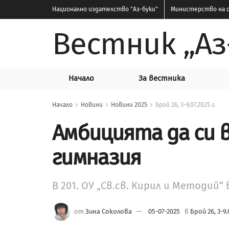
Национално издателство
"Аз-буки"
Министерство на о
Вестник „Аз
Начало
За вестника
Начало
Новини
Новини 2025
Брой 26, 3-9.07.2025 г.
Амбицията да си
гимназия
В 201. ОУ „Св.св. Кирил и Методий“ 
от
Зина Соколова
05-07-2025
в
Брой 26, 3-9.