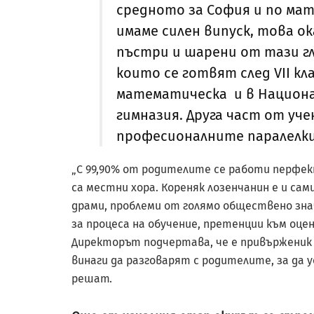
средното за София и по мат
имаме силен випуск, това ок
пъстри и шарени от тази гл
които се готвят след VII 
математическа и в Национ
гимназия. Друга част от уч
професионалните паралелки
„С 99,90% от родителите се работи перфек
са местни хора. Кореняк лозенчанин е и са
драми, проблеми от голямо обществено зна
за процеса на обучение, претенции към оцен
Директорът подчертава, че е привърженик н
винаги да разговарят с родителите, за да у
решат.