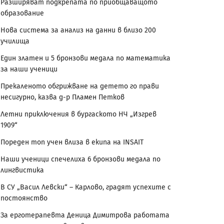
Разширяват подкрепата по приобщаващото
образование
Нова система за анализ на данни в близо 200
училища
Един златен и 5 бронзови медала по математика
за наши ученици
Прекаленото обгрижване на детето го прави
несигурно, казва д-р Пламен Петков
Летни приключения в бургаското НЧ „Изгрев
1909“
Пореден топ учен влиза в екипа на INSAIT
Наши ученици спечелиха 6 бронзови медала по
лингвистика
В СУ „Васил Левски“ – Карлово, градят успехите с
постоянство
За ерготерапевта Деница Димитрова работата