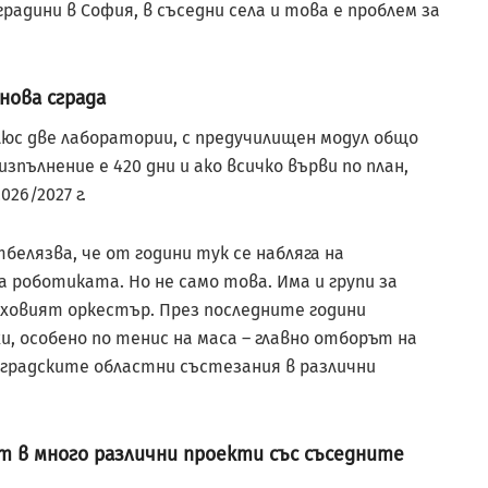
адини в София, в съседни села и това е проблем за
нова сграда
люс две лаборатории, с предучилищен модул общо
изпълнение е 420 дни и ако всичко върви по план,
26/2027 г.
елязва, че от години тук се набляга на
 роботиката. Но не само това. Има и групи за
уховият оркестър. През последните години
, особено по тенис на маса – главно отборът на
градските областни състезания в различни
 в много различни проекти със съседните