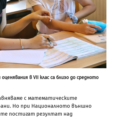
енявания в VII клас са близо до средното
сравняваме с математическите
ирани. Но при Националното външно
ците постигат резултат над