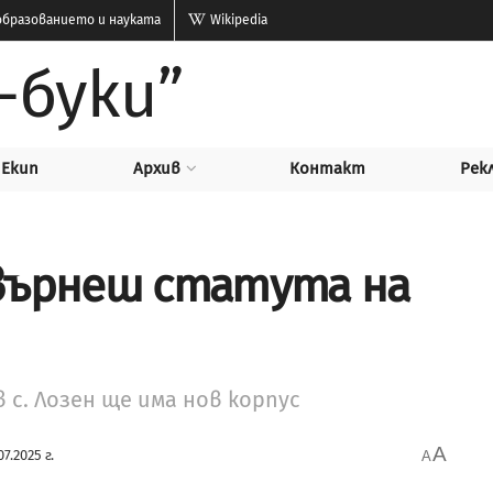
бразованието и науката
Wikipedia
-буки”
Екип
Архив
Контакт
Рек
 върнеш статута на
в с. Лозен ще има нов корпус
A
07.2025 г.
A