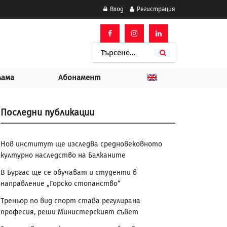
Вход
Регистрация
лама
Абонамент
Последни публикации
Нов институт ще изследва средновековното
културно наследство на Балканите
В Бургас ще се обучават и студенти в
направление „Горско стопанство“
Треньор по вид спорт става регулирана
професия, реши Министерският съвет