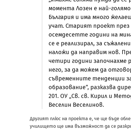
момента Лозен е най-голямо
България и има много желае
учат. Старият проект през
осемдесетте години на мина
се е реализирал, за съжаление
наложи да направим нов. Пр
четири години започнахме 
него, за да можем да отгово
съвременните тенденции з
образование“, разказва дир
201. ОУ „Св. св. Кирил и Мет
Веселин Веселинов.
Другият плюс на проекта е, че ще бъде обл
училището ще има възможност да се разкрия