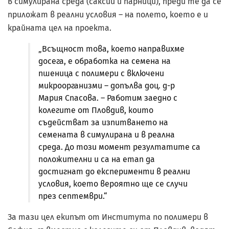
в симулирана среда (саксии и парници), преди те да се
приложат в реални условия – на полето, което е и
крайната цел на проекта.
„Всъщност това, което направихме
досега, е обработка на семена на
пшеница с полимери с включени
микроорганизми – допълва доц. д-р
Мария Спасова. – Работим заедно с
колегите от Пловдив, които
съдействат за изпитването на
семената в симулирана и в реална
среда. До този момент резултатите са
положителни и са на етап да
достигнат до експерименти в реални
условия, което вероятно ще се случи
през септември.“
За тази цел екипът от Института по полимери в