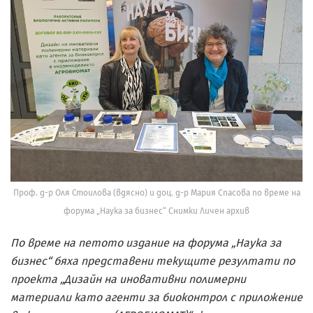
Проф. д-р Оля Стоилова (вдясно) и доц. д-р Мария Спасова по време на
форума „Наука за бизнес“ Снимки Личен архив
По време на петото издание на форума „Наука за
бизнес“ бяха представени текущите резултати по
проекта „Дизайн на иновативни полимерни
материали като агенти за биоконтрол с приложение