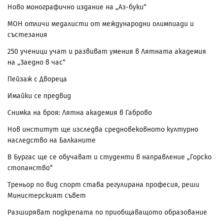
Ново монографично издание на „Аз-буки“
МОН отличи медалисти от международни олимпиади и
състезания
250 ученици учат и развиват умения в Лятната академия
на „Заедно в час“
Пейзаж с Двореца
Имайки се предвид
Снимка на броя: Лятна академия в Габрово
Нов институт ще изследва средновековното културно
наследство на Балканите
В Бургас ще се обучават и студенти в направление „Горско
стопанство“
Треньор по вид спорт става регулирана професия, реши
Министерският съвет
Разширяват подкрепата по приобщаващото образование