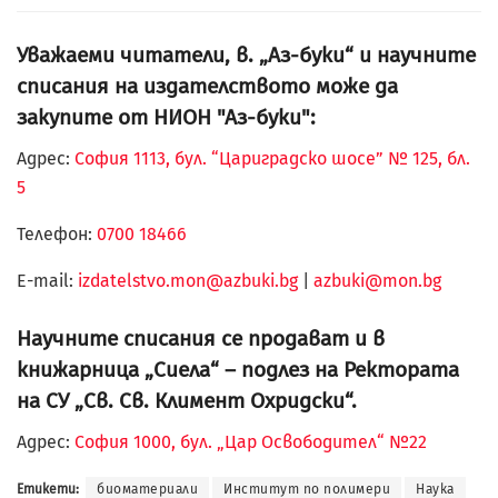
Уважаеми читатели, в. „Аз-буки“ и научните
списания на издателството може да
закупите от НИОН "Аз-буки":
Адрес:
София 1113, бул. “Цариградско шосе” № 125, бл.
5
Телефон:
0700 18466
Е-mail:
izdatelstvo.mon@azbuki.bg
|
azbuki@mon.bg
Научните списания се продават и в
книжарница „Сиела“ – подлез на Ректората
на СУ „Св. Св. Климент Охридски“.
Адрес:
София 1000, бул. „Цар Освободител“ №22
Етикети:
биоматериали
Институт по полимери
Наука