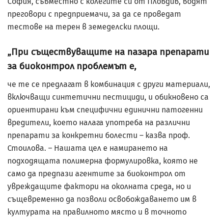
София, съвместно с колегите си от Пловдив, водят
преговори с предприемачи, за да се проведат
тестове на терен в земеделски площи.
„При съществуващите на пазара препарати
за биоконтрол проблемът е,
че те се предлагат в комбинация с други материали,
включващи синтетични пестициди, и обикновено са
ориентирани към специфични единични патогенни
вредители, което налага употреба на различни
препарати за конкретни болести – казва проф.
Стоилова. – Нашата цел е намирането на
подходящата полимерна формулировка, която не
само да предпази агентите за биоконтрол от
увреждащите фактори на околната среда, но и
същевременно да позволи освобождаването им в
културата на правилното място и в точното