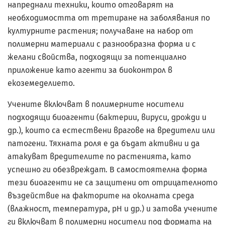
напреднали техники, които отговарят на
необходимостта от третиране на заболявания по
културните растения; получаване на набор от
полимерни материали с разнообразна форма и с
желани свойства, подходящи за потенциално
приложение като агенти за биоконтрол в
екоземеделието.
Учените включват в полимерните носители
подходящи биоагенти (бактерии, вируси, дрожди и
др.), които са естествени врагове на вредители или
патогени. Тяхната роля е да бъдат активни и да
атакуват вредителите по растенията, като
успешно ги обезвреждат. В самостоятелна форма
тези биоагенти не са защитени от отрицателното
въздействие на факторите на околната среда
(влажност, температура, рН и др.) и затова учените
ги включват в полимерни носители под формата на