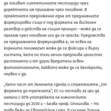
да ползват синтетичните пестициди чрез
директното им прилагане чрез поливане. В
проектното предложение една от предлаганите
формулировки също е под формата на вискозен
разтвор и действа на същия принцип – може да се
прилага чрез поливане или да се пръска. Предимство
на предлаганата формулировка е, че освен на
корените полимерът може да се фиксира и върху
листата, като по този начин предпазва цялостно
растението и от други вредители освен
фитопатогените, каквито може да са белокрилки,
червеи и др.
„Като част от Зелената сделка и стратегията „От
фермата до трапезата“, ЕС си постави за цел да
намали с 50% употребата на химическите
пестициди до 2030 г. – казва проф. Стоилова. – Но
това важи за Европейския съюз. В съседна Турция