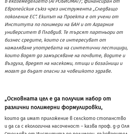
в екоземеделието (АГРОБИОМАТ)“, финансиран от
Европейския съюз чрез инструмента „Следващо
поколение ЕС“. Екипът на Проекта е от учени от
Института по полимери на БАН и от Аграрния
университет в Пловдив. Те търсят партньори от
бизнес средите, които се интересуват от
намаляване употребата на синтетични пестициди,
които водят до замърсяване на почвите, водите и
въздуха, вредят на насекоми, птици и бозайници и
могат да бъдат опасни за човешкото здраве.
„Основната цел е да получим набор от
различни полимерни формулировки,
които да имат приложение в селското стопанство
и да са с екологична насоченост – казва проф. д-р Оля
Стоилова от Института по полимери, ръководител