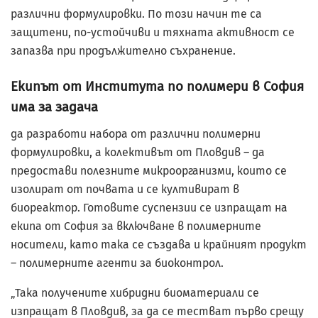
различни формулировки. По този начин те са
защитени, по-устойчиви и тяхната активност се
запазва при продължително съхранение.
Екипът от Института по полимери в София
има за задача
да разработи набора от различни полимерни
формулировки, а колективът от Пловдив – да
предостави полезните микроорганизми, които се
изолират от почвата и се култивират в
биореактор. Готовите суспензии се изпращат на
екипа от София за включване в полимерните
носители, като така се създава и крайният продукт
– полимерните агенти за биоконтрол.
„Така получените хибридни биоматериали се
изпращат в Пловдив, за да се тестват първо срещу