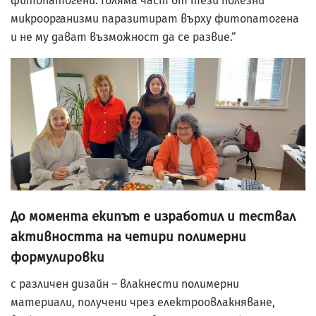
фитопатогени. Голяма част от тези полезни
микроорганизми паразитират върху фитопатогена
и не му дават възможност да се развие.“
До момента екипът е изработил и тествал
активността на четири полимерни
формулировки
с различен дизайн – влакнести полимерни
материали, получени чрез електроовлакняване,