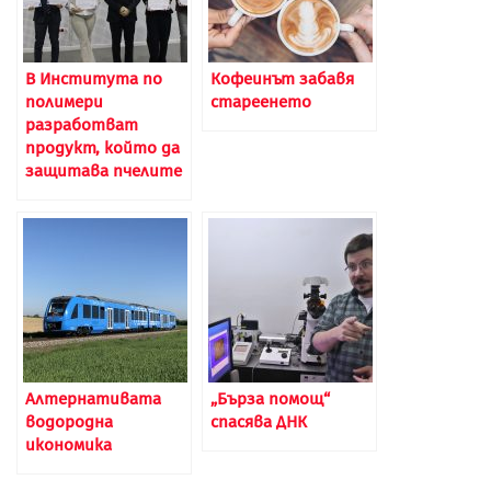
В Института по
Кофеинът забавя
полимери
стареенето
разработват
продукт, който да
защитава пчелите
Алтернативата
„Бърза помощ“
водородна
спасява ДНК
икономика