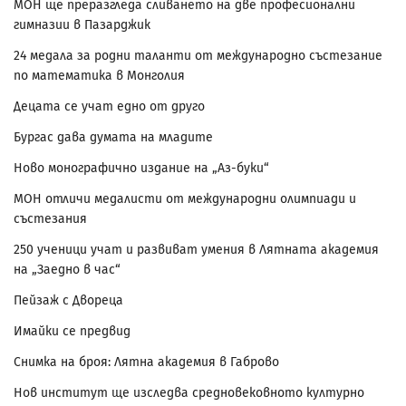
МОН ще преразгледа сливането на две професионални
гимназии в Пазарджик
24 медала за родни таланти от международно състезание
по математика в Монголия
Децата се учат едно от друго
Бургас дава думата на младите
Ново монографично издание на „Аз-буки“
МОН отличи медалисти от международни олимпиади и
състезания
250 ученици учат и развиват умения в Лятната академия
на „Заедно в час“
Пейзаж с Двореца
Имайки се предвид
Снимка на броя: Лятна академия в Габрово
Нов институт ще изследва средновековното културно