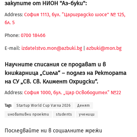
закупите от НИОН "Аз-буки":
Address:
София 1113, бул. “Цариградско шосе” № 125,
бл. 5
Phone:
0700 18466
Е-mail:
izdatelstvo.mon@azbuki.bg
|
azbuki@mon.bg
Научните списания се продават и в
книжарница „Сиела“ – подлез на Ректората
на СУ „Св. Св. Климент Охридски“.
Address:
София 1000, бул. „Цар Освободител“ №22
Tags
Startup World Cup Varna 2026
Денят
иновативни проекти
students
ученици
Последвайте ни в социалните мрежи