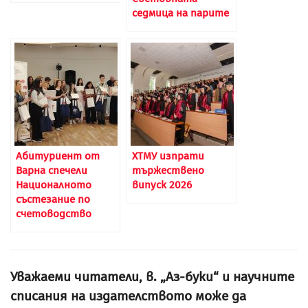
седмица на парите
Абитуриент от
ХТМУ изпрати
Варна спечели
тържествено
Националното
випуск 2026
състезание по
счетоводство
Уважаеми читатели, в. „Аз-буки“ и научните
списания на издателството може да