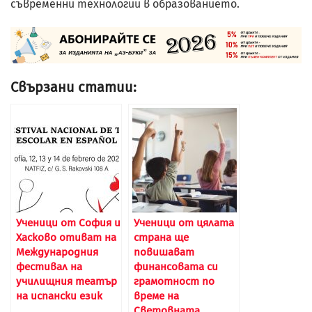
съвременни технологии в образованието.
Свързани статии:
Ученици от София и
Ученици от цялата
Хасково отиват на
страна ще
Международния
повишават
фестивал на
финансовата си
училищния театър
грамотност по
на испански език
време на
Световната