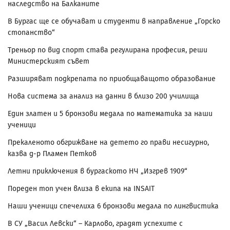
наследство на Балканите
В Бургас ще се обучават и студенти в направление „Горско
стопанство“
Треньор по вид спорт става регулирана професия, реши
Министерският съвет
Разширяват подкрепата по приобщаващото образование
Нова система за анализ на данни в близо 200 училища
Един златен и 5 бронзови медала по математика за наши
ученици
Прекаленото обгрижване на детето го прави несигурно,
казва д-р Пламен Петков
Летни приключения в бургаското НЧ „Изгрев 1909“
Пореден топ учен влиза в екипа на INSAIT
Наши ученици спечелиха 6 бронзови медала по лингвистика
В СУ „Васил Левски“ – Карлово, градят успехите с