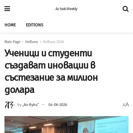
Az-buki Weekly
HOME
EDITIONS
Main Page
Новини
Новини 2026
Ученици и студенти
създават иновации в
състезание за милион
долара
A
by
„Аз-буки“
04-06-2026
A