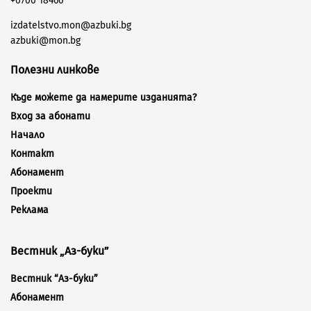
+0700 18466
izdatelstvo.mon@azbuki.bg
azbuki@mon.bg
Полезни линкове
Къде можете да намерите изданията?
Вход за абонати
Начало
Контакт
Абонамент
Проекти
Реклама
Вестник „Аз-буки”
Вестник “Аз-буки”
Абонамент