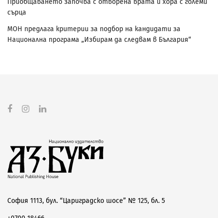
Приобщаването започва с отворена врата и хора с големи
сърца
МОН предлага критерии за подбор на кандидати за
Национална програма „Избирам да следвам в България“
София 1113, бул. “Цариградско шосе” № 125, бл. 5