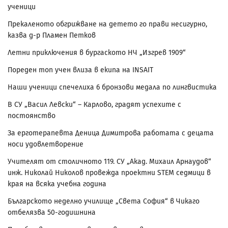
ученици
Прекаленото обгрижване на детето го прави несигурно,
казва д-р Пламен Петков
Летни приключения в бургаското НЧ „Изгрев 1909“
Пореден топ учен влиза в екипа на INSAIT
Наши ученици спечелиха 6 бронзови медала по лингвистика
В СУ „Васил Левски“ – Карлово, градят успехите с
постоянство
За ерготерапевта Деница Димитрова работата с децата
носи удовлетворение
Учителят от столичното 119. СУ „Акад. Михаил Арнаудов“
инж. Николай Николов провежда проектни STEM седмици в
края на всяка учебна година
Българското неделно училище „Света София“ в Чикаго
отбелязва 50-годишнина