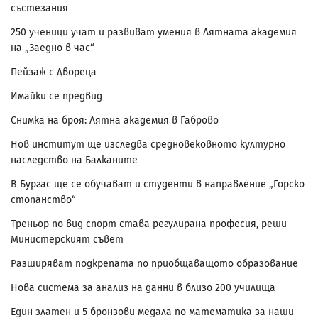
състезания
250 ученици учат и развиват умения в Лятната академия
на „Заедно в час“
Пейзаж с Двореца
Имайки се предвид
Снимка на броя: Лятна академия в Габрово
Нов институт ще изследва средновековното културно
наследство на Балканите
В Бургас ще се обучават и студенти в направление „Горско
стопанство“
Треньор по вид спорт става регулирана професия, реши
Министерският съвет
Разширяват подкрепата по приобщаващото образование
Нова система за анализ на данни в близо 200 училища
Един златен и 5 бронзови медала по математика за наши