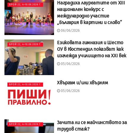
Наградиха лауреатите от XIII
БРОЙ 22, 4–10.06.2026 Г.
национален конкурс с
международно участие
„България в картини и слово“
06/06/2026
Езиковата гимназия и Шесто
БРОЙ 22, 4–10.06.2026 Г.
ОУ в Кюстендил показват как
изглежда училището на XXI век
05/06/2026
Хвъргам и/или хвърлям
БРОЙ 22, 4–10.06.2026 Г.
05/06/2026
Зачита ли се майчинството за
БРОЙ 22, 4–10.06.2026 Г.
трудов стаж?