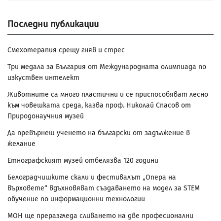
Последни публикации
Смехотерапия срещу гняв и стрес
Три медала за България от Международната олимпиада по
изкуствен интелект
Животните са много пластични и се приспособяват лесно
към човешката среда, казва проф. Николай Спасов от
Природонаучния музей
Да превърнеш ученето на български от задължение в
желание
Етнографският музей отбелязва 120 години
Белоградчишките скали и фестивалът „Опера на
върховете“ вдъхновяват създаването на модел за STEM
обучение по информационни технологии
МОН ще преразгледа сливането на две професионални