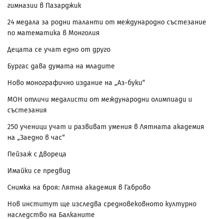
гимназии в Пазарджик
24 медала за родни таланти от международно състезание
по математика в Монголия
Децата се учат едно от друго
Бургас дава думата на младите
Ново монографично издание на „Аз-буки“
МОН отличи медалисти от международни олимпиади и
състезания
250 ученици учат и развиват умения в Лятната академия
на „Заедно в час“
Пейзаж с Двореца
Имайки се предвид
Снимка на броя: Лятна академия в Габрово
Нов институт ще изследва средновековното културно
наследство на Балканите