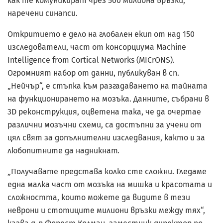
как те комуникират чрез 500 милиона връзки,
наречени синапси.
Откритието е дело на глобален екип от над 150
изследователи, част от консорциума Machine
Intelligence from Cortical Networks (MICrONS).
Огромният набор от данни, публикуван в сп.
„Нейчър“, е стъпка към разгадаването на тайната
на функционирането на мозъка. Данните, събрани в
3D реконструкция, оцветена така, че да очертае
различни мозъчни схеми, са достъпни за учени от
цял свят за допълнителни изследвания, както и за
любопитните да надникнат.
„Получавате представа колко сте сложни. Гледаме
една малка част от мозъка на мишка и красотата и
сложността, които можете да видите в тези
неврони и стотиците милиони връзки между тях“,