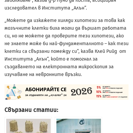
заболяване“, казва д-р Нуно да Коста, асоцииран
изследовател в Института „Алън“.
„Можете да изкажете хиляди хипотези за това как
мозъчните клетки биха могли да вършат работата
си, но не можете да проверите тези хипотези, ако
не знаете може би най-фундаменталното – как тези
клетки са свързани помежду си“, казва Клей Рийд от
Института „Алън“, който е помогнал за
създаването на електронната микроскопия за
изучаване на невронните връзки.
Свързани статии: