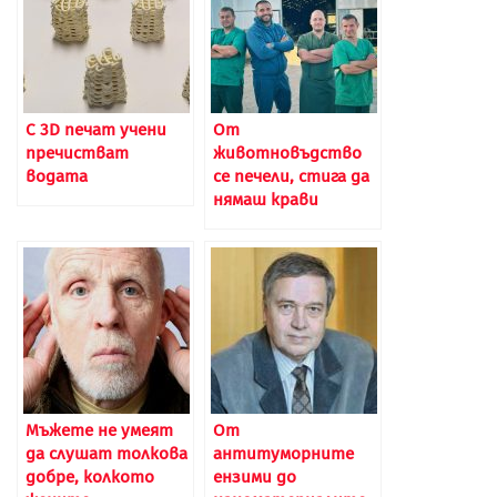
С 3D печат учени
От
пречистват
животновъдство
водата
се печели, стига да
нямаш крави
Мъжете не умеят
От
да слушат толкова
антитуморните
добре, колкото
ензими до