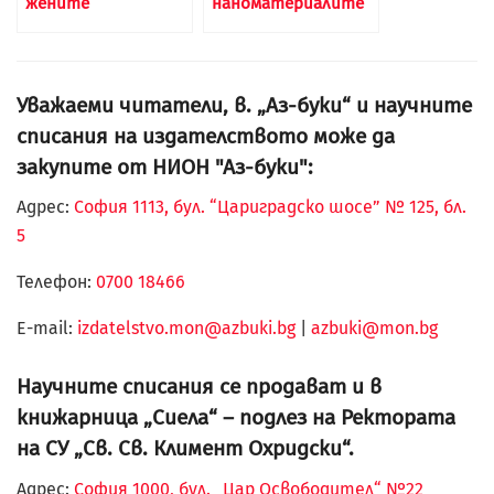
жените
наноматериалите
Уважаеми читатели, в. „Аз-буки“ и научните
списания на издателството може да
закупите от НИОН "Аз-буки":
Адрес:
София 1113, бул. “Цариградско шосе” № 125, бл.
5
Телефон:
0700 18466
Е-mail:
izdatelstvo.mon@azbuki.bg
|
azbuki@mon.bg
Научните списания се продават и в
книжарница „Сиела“ – подлез на Ректората
на СУ „Св. Св. Климент Охридски“.
Адрес:
София 1000, бул. „Цар Освободител“ №22