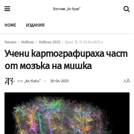
Вестник „Аз-буки”
HOME
ИЗДАНИЯ
Начало
Новини
Новини 2025
Брой 15, 17-23.04.2025 г.
Учени картографираха част
от мозъка на мишка
A
от
„Аз-буки“
20-04-2025
A