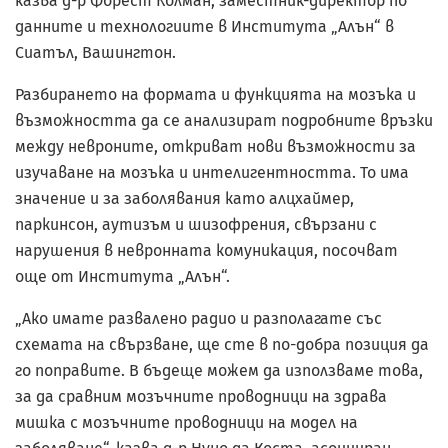
казва д-р Форест Колман, заместник-директор по
данните и технологиите в Института „Алън“ в
Сиатъл, Вашингтон.
Разбирането на формата и функцията на мозъка и
възможността да се анализират подробните връзки
между невроните, откриват нови възможности за
изучаване на мозъка и интелигентността. То има
значение и за заболявания като алцхаймер,
паркинсон, аутизъм и шизофрения, свързани с
нарушения в невронната комуникация, посочват
още от Института „Алън“.
„Ако имате развалено радио и разполагате със
схемата на свързване, ще сте в по-добра позиция да
го поправите. В бъдеще можем да използваме това,
за да сравним мозъчните проводници на здрава
мишка с мозъчните проводници на модел на