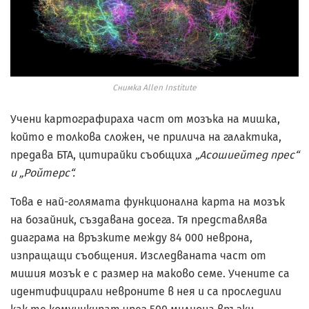
Снимка Allen Institute
Учени картографираха част от мозъка на мишка,
който е толкова сложен, че прилича на галактика,
предава БТА, цитирайки съобщиха
„Асошиейтед прес“
и „Ройтерс“.
Това е най-голямата функционална карта на мозък
на бозайник, създавана досега. Тя представлява
диаграма на връзките между 84 000 неврона,
изпращащи съобщения. Изследваната част от
мишия мозък е с размер на маково семе. Учените са
идентифицирали невроните в нея и са проследили