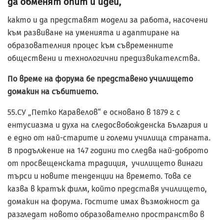
да обменят опит и идеи,
както и да представят модели за работа, насочени
към развиване на уменията и адаптиране на
образователния процес към съвременните
обществени и технологични предизвикателства.
По време на форума бе представено училището
домакин на събитието.
55.СУ „Петко Каравелов“ е основано в 1879 г. с
ентусиазма и духа на следосвобожденска България и
е едно от най-старите и големи училища страната.
В продължение на 147 години то следва най-доброто
от просвещенската традиция, училището винаги
търси и новите тенденции на времето. Това се
казва в кратък филм, който представя училището,
домакин на форума. Гостите имах възможност да
разгледат новото образователно пространство в