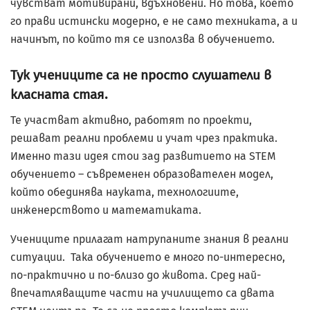
чувстват мотивирани, вдъхновени. Но това, което
го прави истински модерно, е не само техниката, а и
начинът, по който тя се използва в обучението.
Тук учениците са не просто слушатели в
класната стая.
Те участват активно, работят по проекти,
решават реални проблеми и учат чрез практика.
Именно тази идея стои зад развитието на STEM
обучението – съвременен образователен модел,
който обединява науката, технологиите,
инженерството и математиката.
Учениците прилагат натрупаните знания в реални
ситуации. Така обучението е много по-интересно,
по-практично и по-близо до живота. Сред най-
впечатляващите части на училището са двата