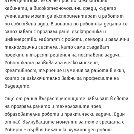
STEM центъра. Те са не просто компютърни
кабинети, а високотехнологични среди, където
учениците могат да експериментират и работят
по собствени идеи. В зоната по роботика децата се
запознават с програмиране, електроника и
инженерство. Работят с роботи, сензори и различни
технологични системи, като сами създават
проекти и търсят решения на поставени задачи.
Роботиката развива логическо мислене,
креативност, търпение и умения за работа в екип,
които са изключително важни за професиите на
бъдещето.
Още от ранна възраст учениците навлизат в света
на програмирането и технологиите чрез
образователни роботи и практически задачи. Един
от най-вълнуващите моменти за тях е срещата с
Робърт – първия български хуманоиден робот.