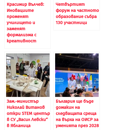
Красимир Вълчев:
Четвъртият
Иновациите
форум на частното
променят
образование събра
училището и
130 участници
заменят
формализма с
креативност
Зам.-министър
България ще бъде
Николай Витанов
домакин на
откри STEM център
следващата среща
в СУ „Васил Левски“
на върха на ОИСР за
в Ябланица
уменията през 2028