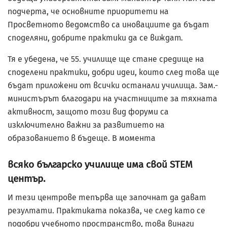
подчерта, че основните приоритети на
Просветното ведомство са иновациите да бъдат
споделяни, добрите практики да се виждат.
Тя е убедена, че 55. училище ще стане средище на
споделени практики, добри идеи, които след това ще
бъдат приложени от всички останали училища. Зам.-
министърът благодари на участниците за тяхната
активност, защото този вид форуми са
изключително важни за развитието на
образованието в бъдеще. В момента
всяко българско училище има свой STEM
център.
И тези центрове тепърва ще започнат да дават
резултати. Практиката показва, че след като се
подобри учебното пространство, това винаги