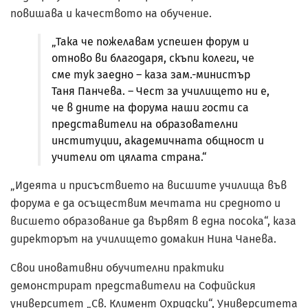
повишава и качеството на обучение.
„Така че пожелавам успешен форум и
отново ви благодаря, скъпи колеги, че
сме тук заедно – каза зам.-министър
Таня Панчева. – Чест за училището ни е,
че в дните на форума наши гости са
представители на образователни
институции, академичната общност и
учители от цялата страна.“
„Идеята и присъствието на висшите училища във
форума е да осъществим мечтата ни средното и
висшето образование да вървят в една посока“, каза
директорът на училището домакин Нина Чанева.
Свои иновативни обучителни практики
демонстрират представители на Софийския
университет „Св. Климент Охридски“, Университета