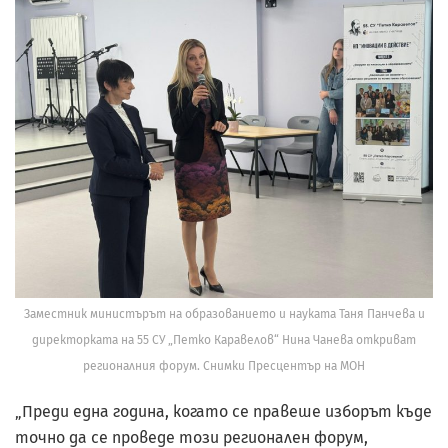
Заместник министърът на образованието и науката Таня Панчева и
директорката на 55 СУ „Петко Каравелов“ Нина Чанева откриват
регионалния форум. Снимки Пресцентър на МОН
„Преди една година, когато се правеше изборът къде
точно да се проведе този регионален форум,