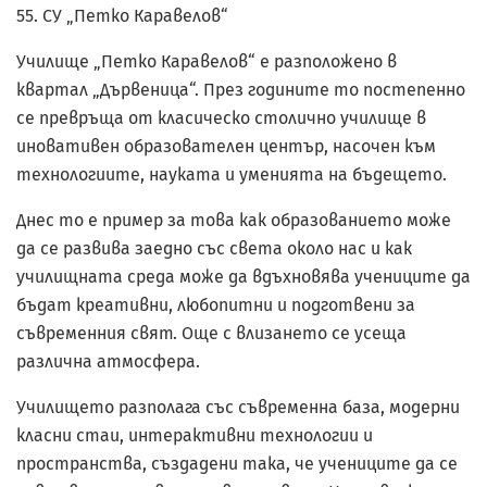
55. СУ „Петко Каравелов“
Училище „Петко Каравелов“ е разположено в
квартал „Дървеница“. През годините то постепенно
се превръща от класическо столично училище в
иновативен образователен център, насочен към
технологиите, науката и уменията на бъдещето.
Днес то е пример за това как образованието може
да се развива заедно със света около нас и как
училищната среда може да вдъхновява учениците да
бъдат креативни, любопитни и подготвени за
съвременния свят. Още с влизането се усеща
различна атмосфера.
Училището разполага със съвременна база, модерни
класни стаи, интерактивни технологии и
пространства, създадени така, че учениците да се