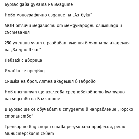
Бургас дава думата на младите
Ново монографично издание на „Аз-буки“
МОН отличи медалисти от международни олимпиади и
състезания
250 ученици учат и развиват умения в Лятната академия
на „Заедно в час“
Пейзаж с Двореца
Имайки се предвид
Снимка на броя: Лятна академия в Габрово
Нов институт ще изследва средновековното културно
наследство на Балканите
В Бургас ще се обучават и студенти в направление „Горско
стопанство“
Треньор по вид спорт става регулирана професия, реши
Министерският съвет