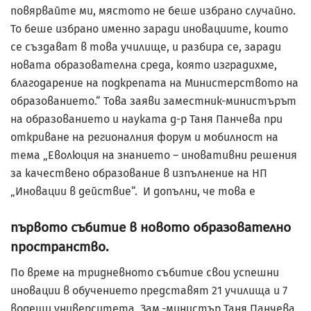
повярвайте ми, мястото не беше избрано случайно.
То беше избрано именно заради иновациите, които
се създават в това училище, и разбира се, заради
новата образователна среда, която изградихме,
благодарение на подкрепата на Министерството на
образованието.“ Това заяви заместник-министърът
на образованието и науката д-р Таня Панчева при
откриване на регионалния форум и мобилност на
тема „Еволюция на знанието – иновативни решения
за качествено образование в изпълнение на НП
„Иновации в действие“. И допълни, че това е
първото събитие в новото образователно
пространство.
По време на тридневното събитие свои успешни
иновации в обучението представят 21 училища и 7
водещи университета. Зам.-министър Таня Панчева