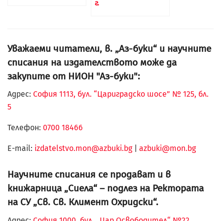
г.
Уважаеми читатели, в. „Аз-буки“ и научните
списания на издателството може да
закупите от НИОН "Аз-буки":
Адрес:
София 1113, бул. “Цариградско шосе” № 125, бл.
5
Телефон:
0700 18466
Е-mail:
izdatelstvo.mon@azbuki.bg
|
azbuki@mon.bg
Научните списания се продават и в
книжарница „Сиела“ – подлез на Ректората
на СУ „Св. Св. Климент Охридски“.
Адрес:
София 1000, бул. „Цар Освободител“ №22