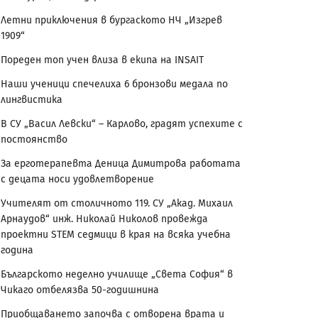
Летни приключения в бургаското НЧ „Изгрев
1909“
Пореден топ учен влиза в екипа на INSAIT
Наши ученици спечелиха 6 бронзови медала по
лингвистика
В СУ „Васил Левски“ – Карлово, градят успехите с
постоянство
За ерготерапевта Деница Димитрова работата
с децата носи удовлетворение
Учителят от столичното 119. СУ „Акад. Михаил
Арнаудов“ инж. Николай Николов провежда
проектни STEM седмици в края на всяка учебна
година
Българското неделно училище „Света София“ в
Чикаго отбелязва 50-годишнина
Приобщаването започва с отворена врата и