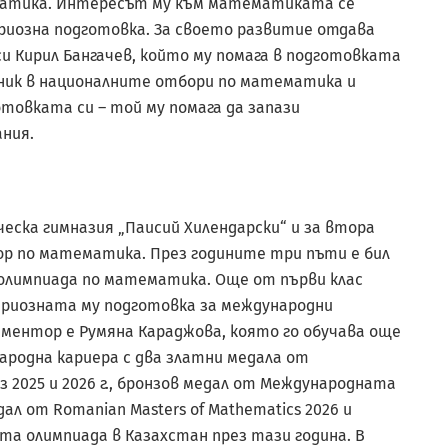
матика. Интересът му към математиката се
-сериозна подготовка. За своето развитие отдава
си Кирил Бангачев, който му помага в подготовката
тник в националните отбори по математика и
товката си – той му помага да запази
ния.
ческа гимназия „Паисий Хилендарски“ и за втора
ор по математика. През годините три пъти е бил
 олимпиада по математика. Още от първи клас
ериозната му подготовка за международни
и ментор е Румяна Караджова, която го обучава още
ародна кариера с два златни медала от
2025 и 2026 г., бронзов медал от Международната
л от Romanian Masters of Mathematics 2026 и
а олимпиада в Казахстан през тази година. В