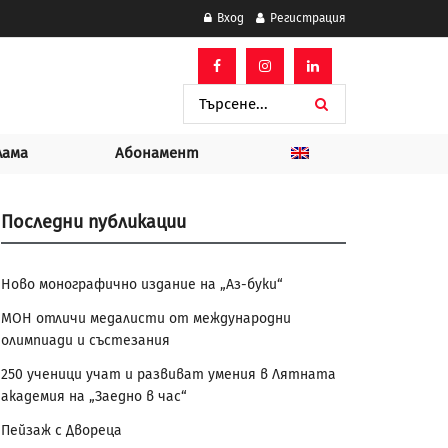
Вход
Регистрация
лама
Абонамент
Последни публикации
Ново монографично издание на „Аз-буки“
МОН отличи медалисти от международни
олимпиади и състезания
250 ученици учат и развиват умения в Лятната
академия на „Заедно в час“
Пейзаж с Двореца