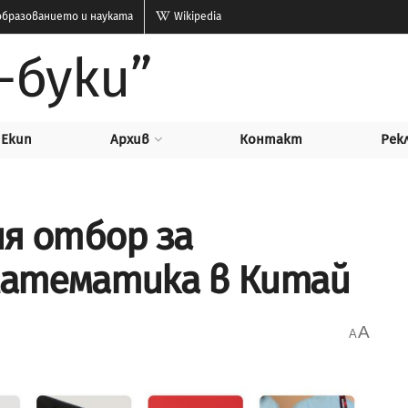
бразованието и науката
Wikipedia
-буки”
Екип
Архив
Контакт
Рек
ия отбор за
математика в Китай
A
A