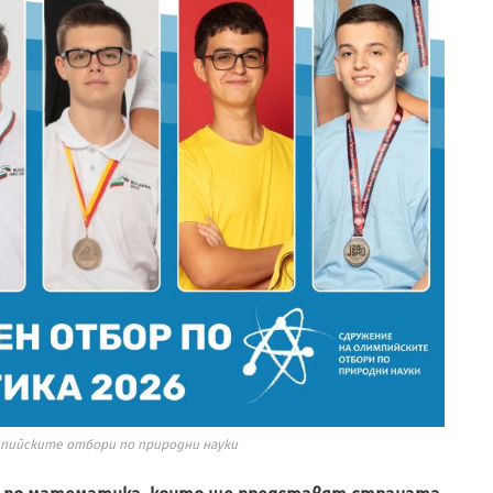
мпийските отбори по природни науки