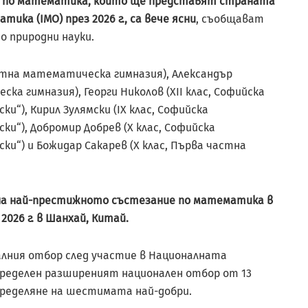
ци по математика, които ще представят страната
ка (IMO) през 2026 г., са вече ясни
, съобщават
 природни науки.
астна математическа гимназия), Александър
ка гимназия), Георги Николов (XII клас, Софийска
“), Кирил Зулямски (IX клас, Софийска
и“), Добромир Добрев (X клас, Софийска
и“) и Божидар Сакарев (X клас, Първа частна
а най-престижното състезание по математика в
2026 г. в Шанхай, Китай.
алния отбор след участие в Националната
ределен разширеният национален отбор от 13
определяне на шестимата най-добри.