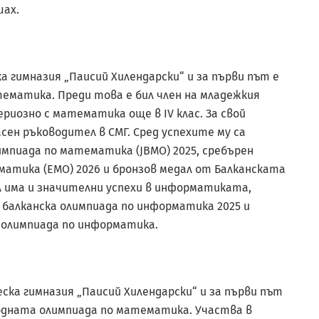
шах.
а гимназия „Паисий Хилендарски“ и за първи път е
ематика. Преди това е бил член на младежкия
риозно с математика още в IV клас. За свой
сен ръководител в СМГ. Сред успехите му са
мпиада по математика (JBMO) 2025, сребърен
атика (EMO) 2026 и бронзов медал от Балканската
л има и значителни успехи в информатиката,
балканска олимпиада по информатика 2025 и
 олимпиада по информатика.
ска гимназия „Паисий Хилендарски“ и за първи път
одната олимпиада по математика. Участва в