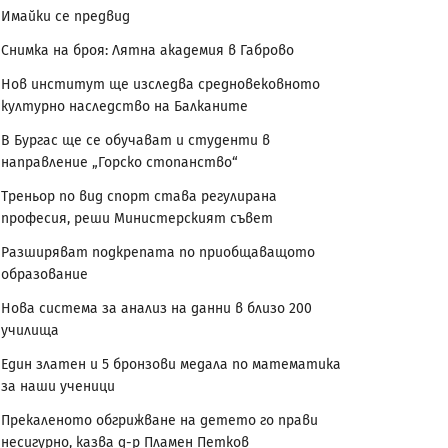
Имайки се предвид
Снимка на броя: Лятна академия в Габрово
Нов институт ще изследва средновековното
културно наследство на Балканите
В Бургас ще се обучават и студенти в
направление „Горско стопанство“
Треньор по вид спорт става регулирана
професия, реши Министерският съвет
Разширяват подкрепата по приобщаващото
образование
Нова система за анализ на данни в близо 200
училища
Един златен и 5 бронзови медала по математика
за наши ученици
Прекаленото обгрижване на детето го прави
несигурно, казва д-р Пламен Петков