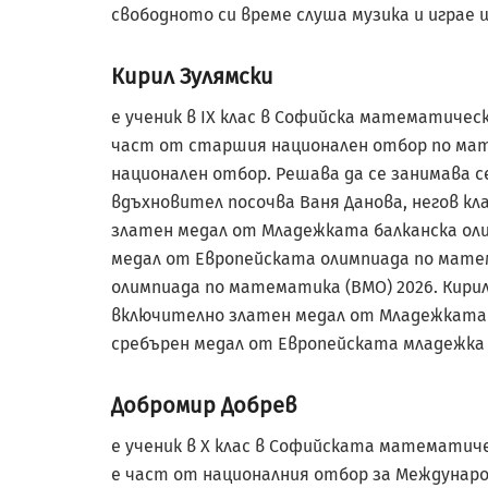
свободното си време слуша музика и играе 
Кирил Зулямски
е ученик в IX клас в Софийска математическ
част от старшия национален отбор по мат
национален отбор. Решава да се занимава се
вдъхновител посочва Ваня Данова, негов кла
златен медал от Младежката балканска оли
медал от Европейската олимпиада по матем
олимпиада по математика (BMO) 2026. Кири
включително златен медал от Младежката 
сребърен медал от Европейската младежка
Добромир Добрев
е ученик в X клас в Софийската математиче
е част от националния отбор за Междунар