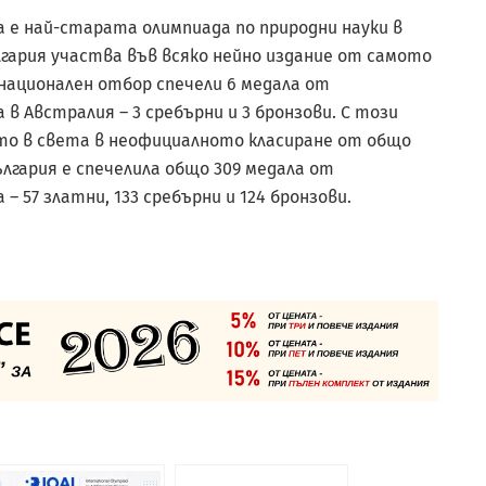
е най-старата олимпиада по природни науки в
България участва във всяко нейно издание от самото
 национален отбор спечели 6 медала от
 Австралия – 3 сребърни и 3 бронзови. С този
сто в света в неофициалното класиране от общо
България е спечелила общо 309 медала от
57 златни, 133 сребърни и 124 бронзови.