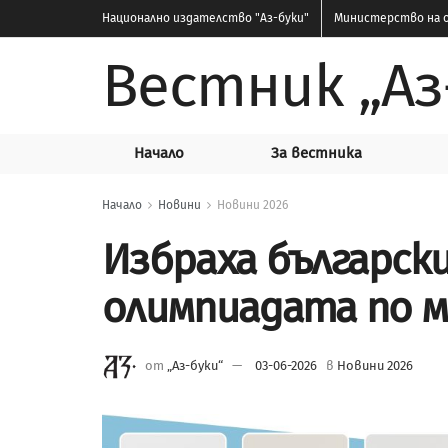
Национално издателство
"Аз-буки"
Министерство на о
Вестник „Аз
Начало
За вестника
Начало
Новини
Новини 2026
Избраха българск
олимпиадата по 
от
„Аз-буки“
03-06-2026
в
Новини 2026