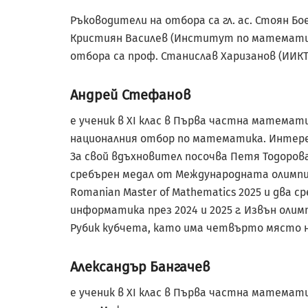
Ръководители на отбора са гл. ас. Стоян Бо
Кристиян Василев (Институт по математик
отбора са проф. Станислав Харизанов (ИИКТ 
Андрей Стефанов
е ученик в XI клас в Първа частна математ
националния отбор по математика. Интере
За свой вдъхновител посочва Петя Тодорова
сребърен медал от Международната олимпиа
Romanian Master of Mathematics 2025 и два
информатика през 2024 и 2025 г. Извън оли
Рубик кубчета, като има четвърто място на
Александър Бангачев
е ученик в XI клас в Първа частна математ