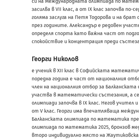
си на Международната олимпиада по мате
засилва в VII клас, а от IX клас започва по
голяма заслуга на Петя Тодорова и на брат 
през годините. Александър е редовен учас
определя спорта като важна част от подго
спокойствие и концентрация преди състеза
Георги Николов
е ученик в XII клас в Софийската математи
поредна година е част от националния отб
член на националния отбор за Балканската
участва в математически състезания, а с
олимпиади започва в IX клас. Негов учител 
от V клас. Георги има впечатляваща междун
Балканската олимпиада по математика през 
олимпиада по математика 2025, бронзов меда
второ индивидуално място на Жаутиковскат