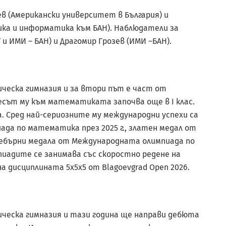
ев (Американски университет в България) и
а и информатика към БАН). Наблюдатели за
и ИМИ – БАН) и Драгомир Грозев (ИМИ –БАН).
ическа гимназия и за втори път е част от
сът му към математиката започва още в I клас.
. Сред най-сериозните му международни успехи са
да по математика през 2025 г., златен медал от
 сребърни медала от Международната олимпиада по
мпиадите се занимава със скоростно редене на
 дисциплината 5x5x5 от Blagoevgrad Open 2026.
ическа гимназия и тази година ще направи дебюта