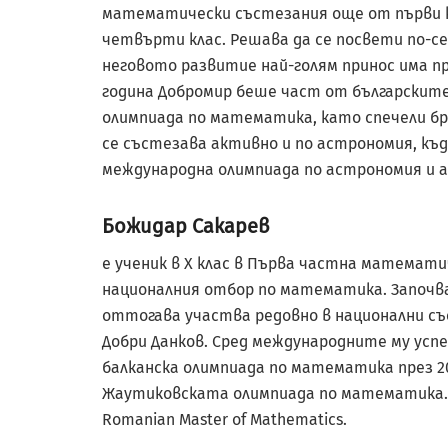
математически състезания още от първи кл
четвърти клас. Решава да се посвети по-се
неговото развитие най-голям принос има п
година Добромир беше част от българските
олимпиада по математика, като спечели б
се състезава активно и по астрономия, к
международна олимпиада по астрономия и ас
Божидар Сакарев
е ученик в X клас в Първа частна математи
националния отбор по математика. Започва 
оттогава участва редовно в национални съ
Добри Данков. Сред международните му усп
балканска олимпиада по математика през 202
Жаутиковската олимпиада по математика. П
Romanian Master of Mathematics.