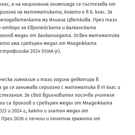
ас, а на национална олимпиада се състезава от
риозно на математиката, когато е в 8. клас. За
реподавателката му Илиана Цветкова. През тази
 отбори за Европейската и Балканската
ронзов медал от Балканиадата. Освен математика
ъдето има сребърен медал от Младежката
трофизика 2024 (IOAA-jr).
ческа гимназия и тази година дебютира в
да се занимава сериозно с математика в VI клас и
стезания. За свой вдъхновител посочва учителя
ехи са бронзов и сребърен медал от Младежката
3 и 2024 г., както и златен медал от
рез 2026 г. печели и почетна грамота от