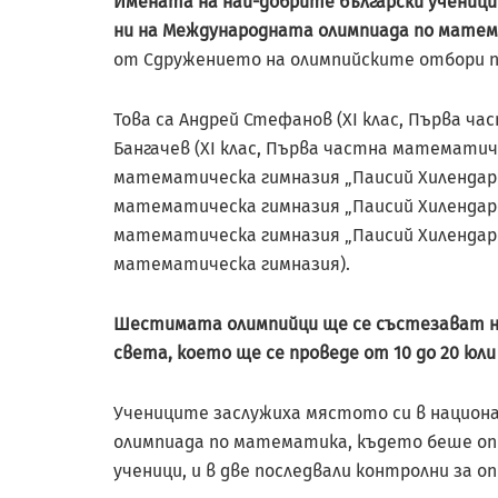
Имената на най-добрите български учени
ни на Международната олимпиада по математи
от Сдружението на олимпийските отбори по
Това са Андрей Стефанов (XI клас, Първа ч
Бангачев (XI клас, Първа частна математичес
математическа гимназия „Паисий Хилендарски
математическа гимназия „Паисий Хилендарск
математическа гимназия „Паисий Хилендарск
математическа гимназия).
Шестимата олимпийци ще се състезават н
света, което ще се проведе от 10 до 20 юли 
Учениците заслужиха мястото си в национ
олимпиада по математика, където беше оп
ученици, и в две последвали контролни за 