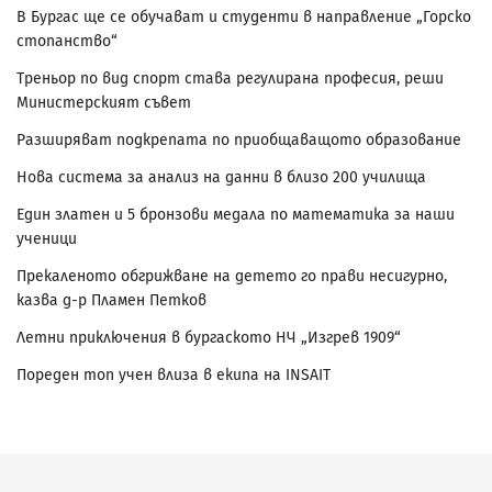
В Бургас ще се обучават и студенти в направление „Горско
стопанство“
Треньор по вид спорт става регулирана професия, реши
Министерският съвет
Разширяват подкрепата по приобщаващото образование
Нова система за анализ на данни в близо 200 училища
Един златен и 5 бронзови медала по математика за наши
ученици
Прекаленото обгрижване на детето го прави несигурно,
казва д-р Пламен Петков
Летни приключения в бургаското НЧ „Изгрев 1909“
Пореден топ учен влиза в екипа на INSAIT