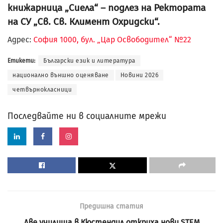
книжарница „Сиела“ – подлез на Ректората
на СУ „Св. Св. Климент Охридски“.
Адрес:
София 1000, бул. „Цар Освободител“ №22
Етикети:
Български език и литература
национално външно оценяване
Новини 2026
четвърнокласници
Последвайте ни в социалните мрежи
Предишна статия
Две училища в Кюстендил откриха нови STEM