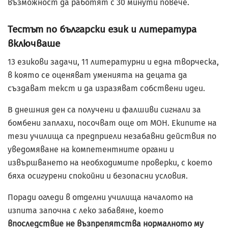
възможност да работят с 30 минути повече.
Тестът по български език и литература
включваше
13 езикови задачи, 11 литературни и една творческа,
в която се оценяват уменията на децата да
създават текст и да изразяват собствени идеи.
В днешния ден са получени и фалшиви сигнали за
бомбени заплахи, посочват още от МОН. Екипите на
тези училища са предприели незабавни действия по
уведомяване на компетентните органи и
извършването на необходимите проверки, с което
бяха осигурени спокойни и безопасни условия.
Поради огледи в отделни училища началото на
изпита започна с леко забавяне, което
впоследствие не възпрепятства нормалното му