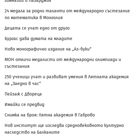
гимназии в Пазарджик
24 медала за родни таланти от международно състезание
по математика в Монголия
Децата се учат едно от друго
Бургас дава думата на младите
Ново монографично издание на „Аз-буки“
МОН отличи медалисти от международни олимпиади и
състезания
250 ученици учат и развиват умения в Лятната академия
на „Заедно в час“
Пейзаж с Двореца
Имайки се предвид
Снимка на броя: Лятна академия в Габрово
Нов институт ще изследва средновековното културно
наследство на Балканите