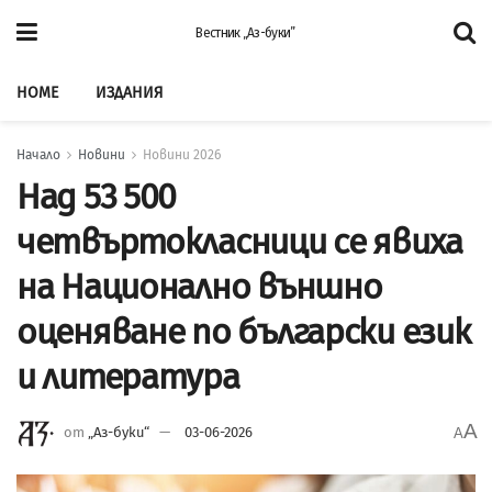
Вестник „Аз-буки”
HOME
ИЗДАНИЯ
Начало
Новини
Новини 2026
Над 53 500
четвъртокласници се явиха
на Национално външно
оценяване по български език
и литература
A
от
„Аз-буки“
03-06-2026
A