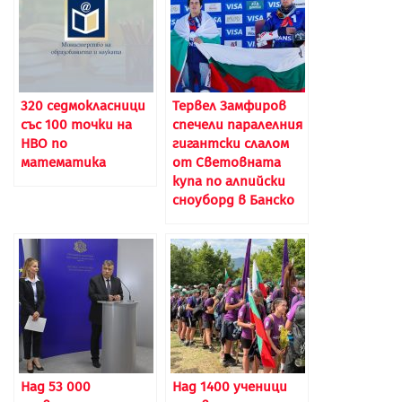
320 седмокласници
Тервел Замфиров
със 100 точки на
спечели паралелния
НВО по
гигантски слалом
матeматика
от Световната
купа по алпийски
сноуборд в Банско
Над 53 000
Над 1400 ученици