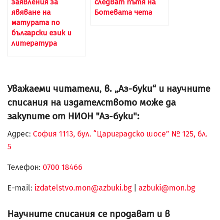
заявления за
следват пътя на
явяване на
Ботевата чета
матурата по
български език и
литература
Уважаеми читатели, в. „Аз-буки“ и научните
списания на издателството може да
закупите от НИОН "Аз-буки":
Адрес:
София 1113, бул. “Цариградско шосе” № 125, бл.
5
Телефон:
0700 18466
Е-mail:
izdatelstvo.mon@azbuki.bg
|
azbuki@mon.bg
Научните списания се продават и в