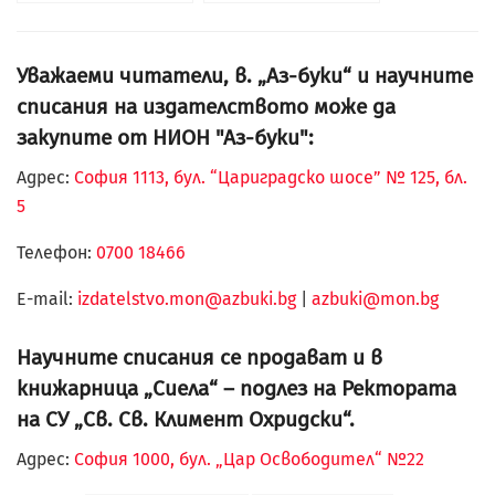
Уважаеми читатели, в. „Аз-буки“ и научните
списания на издателството може да
закупите от НИОН "Аз-буки":
Адрес:
София 1113, бул. “Цариградско шосе” № 125, бл.
5
Телефон:
0700 18466
Е-mail:
izdatelstvo.mon@azbuki.bg
|
azbuki@mon.bg
Научните списания се продават и в
книжарница „Сиела“ – подлез на Ректората
на СУ „Св. Св. Климент Охридски“.
Адрес:
София 1000, бул. „Цар Освободител“ №22