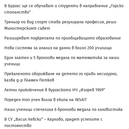
В Бургас ще се обучават и студенти в направление „Горско
стопанство“
Треньор по вид спорт става регулирана професия, реши
Министерският съвет
Разширяват подкрепата по приобщаващото образование
Нова система за анализ на данни в близо 200 училища
Един златен и 5 бронзови медала по математика за наши
ученици
Прекаленото обгрижване на детето го прави несигурно,
казва д-р Пламен Петков
Летни приключения в бургаското НЧ „Изгрев 1909“
Пореден топ учен влиза в екипа на INSAIT
Наши ученици спечелиха 6 бронзови медала по лингвистика
В СУ „Васил Левски“ – Карлово, градят успехите с
постоянство