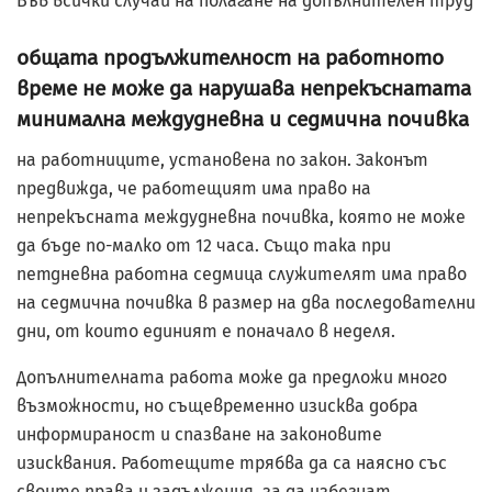
Във всички случаи на полагане на допълнителен труд
общата продължителност на работното
време не може да нарушава непрекъснатата
минимална междудневна и седмична почивка
на работниците, установена по закон. Законът
предвижда, че работещият има право на
непрекъсната междудневна почивка, която не може
да бъде по-малко от 12 часа. Също така при
петдневна работна седмица служителят има право
на седмична почивка в размер на два последователни
дни, от които единият е поначало в неделя.
Допълнителната работа може да предложи много
възможности, но същевременно изисква добра
информираност и спазване на законовите
изисквания. Работещите трябва да са наясно със
своите права и задължения, за да избегнат