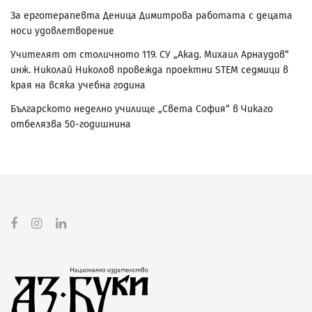
За ерготерапевта Деница Димитрова работата с децата
носи удовлетворение
Учителят от столичното 119. СУ „Акад. Михаил Арнаудов“
инж. Николай Николов провежда проектни STEM седмици в
края на всяка учебна година
Българското неделно училище „Света София“ в Чикаго
отбелязва 50-годишнина