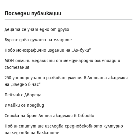
Последни публикации
Децата се учат едно от друго
Бургас дава думата на младите
Ново монографично издание на „Аз-буки“
МОН отличи медалисти от международни олимпиади и
състезания
250 ученици учат и развиват умения в Лятната академия
на „Заедно в час“
Пейзаж с Двореца
Имайки се предвид
Снимка на броя: Лятна академия в Габрово
Нов институт ще изследва средновековното културно
наследство на Балканите