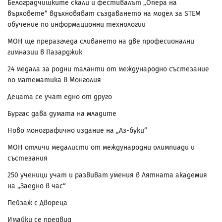
Белоградчишките скали и фестивалът „Опера на
върховете“ вдъхновяват създаването на модел за STEM
обучение по информационни технологии
МОН ще преразгледа сливането на две професионални
гимназии в Пазарджик
24 медала за родни таланти от международно състезание
по математика в Монголия
Децата се учат едно от друго
Бургас дава думата на младите
Ново монографично издание на „Аз-буки“
МОН отличи медалисти от международни олимпиади и
състезания
250 ученици учат и развиват умения в Лятната академия
на „Заедно в час“
Пейзаж с Двореца
Имайки се предвид