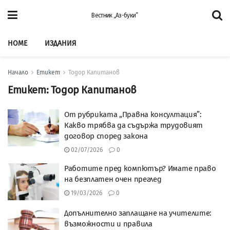
Вестник „Аз-буки”
HOME
ИЗДАНИЯ
Начало
Етикет
Тодор Капитанов
Етикет:
Тодор Капитанов
От рубриката „Правна консултация”:
Какво трябва да съдържа трудовият
договор според закона
02/07/2026
0
Работите пред компютър? Имате право
на безплатен очен преглед
19/03/2026
0
Допълнително заплащане на учителите:
възможности и правила