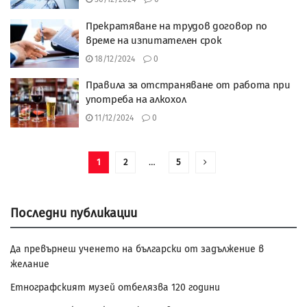
Прекратяване на трудов договор по
време на изпитателен срок
18/12/2024
0
Правила за отстраняване от работа при
употреба на алкохол
11/12/2024
0
1
2
…
5
Последни публикации
Да превърнеш ученето на български от задължение в
желание
Етнографският музей отбелязва 120 години