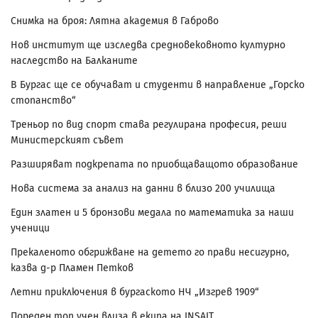
Снимка на броя: Лятна академия в Габрово
Нов институт ще изследва средновековното културно
наследство на Балканите
В Бургас ще се обучават и студенти в направление „Горско
стопанство“
Треньор по вид спорт става регулирана професия, реши
Министерският съвет
Разширяват подкрепата по приобщаващото образование
Нова система за анализ на данни в близо 200 училища
Един златен и 5 бронзови медала по математика за наши
ученици
Прекаленото обгрижване на детето го прави несигурно,
казва д-р Пламен Петков
Летни приключения в бургаското НЧ „Изгрев 1909“
Пореден топ учен влиза в екипа на INSAIT