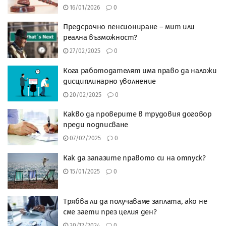
16/01/2026
0
Предсрочно пенсиониране – мит или
реална възможност?
27/02/2025
0
Кога работодателят има право да наложи
дисциплинарно уволнение
20/02/2025
0
Какво да проверите в трудовия договор
преди подписване
07/02/2025
0
Как да запазите правото си на отпуск?
15/01/2025
0
Трябва ли да получаваме заплата, ако не
сме заети през целия ден?
30/12/2024
0