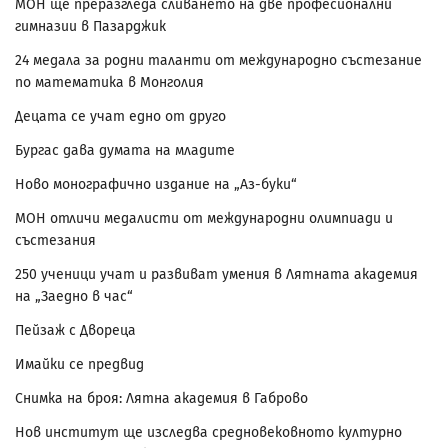
МОН ще преразгледа сливането на две професионални
гимназии в Пазарджик
24 медала за родни таланти от международно състезание
по математика в Монголия
Децата се учат едно от друго
Бургас дава думата на младите
Ново монографично издание на „Аз-буки“
МОН отличи медалисти от международни олимпиади и
състезания
250 ученици учат и развиват умения в Лятната академия
на „Заедно в час“
Пейзаж с Двореца
Имайки се предвид
Снимка на броя: Лятна академия в Габрово
Нов институт ще изследва средновековното културно