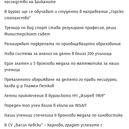
наследство на Балканите
В Бургас ще се обучават и студенти в направление „Горско
стопанство“
Треньор по вид спорт става регулирана професия, реши
Министерският съвет
Разширяват подкрепата по приобщаващото образование
Нова система за анализ на данни в близо 200 училища
Един златен и 5 бронзови медала по математика за наши
ученици
Прекаленото обгрижване на детето го прави несигурно,
казва д-р Пламен Петков
Летни приключения в бургаското НЧ „Изгрев 1909“
Пореден топ учен влиза в екипа на INSAIT
Наши ученици спечелиха 6 бронзови медала по лингвистика
В СУ „Васил Левски“ – Карлово, градят успехите с