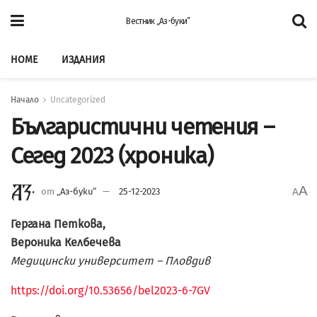
Вестник „Аз-буки”
HOME
ИЗДАНИЯ
Начало
Uncategorized
Българистични четения –
Сегед 2023 (хроника)
A
от
„Аз-буки“
25-12-2023
A
Гергана Петкова,
Вероника Келбечева
Медицински университет – Пловдив
https://doi.org/10.53656/bel2023-6-7GV