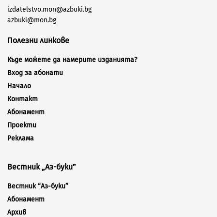
izdatelstvo.mon@azbuki.bg
azbuki@mon.bg
Полезни линкове
Къде можете да намерите изданията?
Вход за абонати
Начало
Контакт
Абонамент
Проекти
Реклама
Вестник „Аз-буки”
Вестник “Аз-буки”
Абонамент
Архив