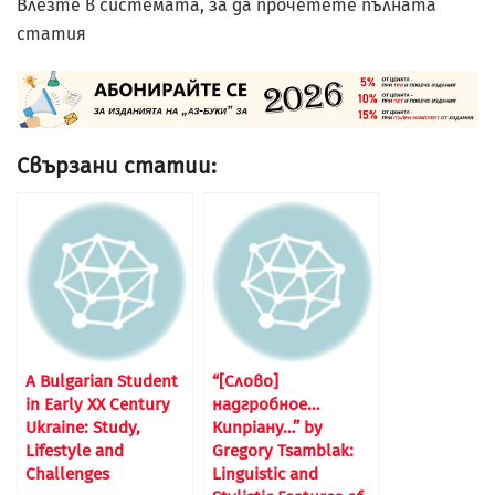
Влезте в системата, за да прочетете пълната
статия
Свързани статии:
A Bulgarian Student
“[Слово]
in Early XX Century
надгробное…
Ukraine: Study,
Кипріану…” by
Lifestyle and
Gregory Tsamblak:
Challenges
Linguistic and