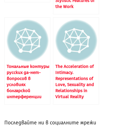
Stylistic Features of
the Work
Тональные контуры
The Acceleration of
русских да-нет-
Intimacy.
вопросов в
Representations of
условиях
Love, Sexuality and
болгарской
Relationships in
интерференции
Virtual Reality
Последвайте ни в социалните мрежи