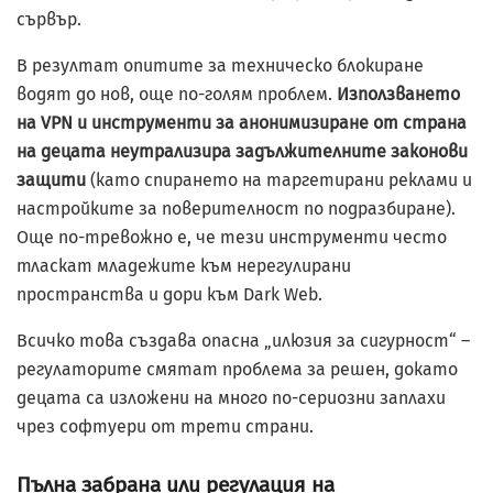
сървър.
В резултат опитите за техническо блокиране
водят до нов, още по-голям проблем.
Използването
на VPN и инструменти за анонимизиране от страна
на децата неутрализира задължителните законови
защити
(като спирането на таргетирани реклами и
настройките за поверителност по подразбиране).
Още по-тревожно е, че тези инструменти често
тласкат младежите към нерегулирани
пространства и дори към Dark Web.
Всичко това създава опасна „илюзия за сигурност“ –
регулаторите смятат проблема за решен, докато
децата са изложени на много по-сериозни заплахи
чрез софтуери от трети страни.
Пълна забрана или регулация на