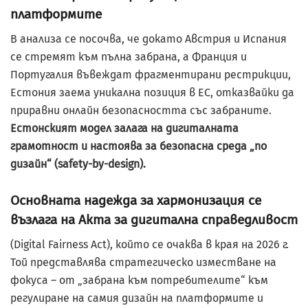
платформите
В анализа се посочва, че докато Австрия и Испания
се стремят към пълна забрана, а Франция и
Португалия въвеждат фрагментирани рестрикции,
Естония заема уникална позиция в ЕС, отказвайки да
приравни онлайн безопасността със забраните.
Естонският модел залага на дигиталната
грамотност и настоява за безопасна среда „по
дизайн“ (safety-by-design).
Основната надежда за хармонизация се
възлага на Акта за дигитална справедливост
(Digital Fairness Act), който се очаква в края на 2026 г.
Той представлява стратегическо изместване на
фокуса – от „забрана към потребителите“ към
регулиране на самия дизайн на платформите и