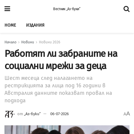
Вестник „Аз-буки”
HOME
ИЗДАНИЯ
Начало
Новини
Новини 2026
Работят ли забраните на
социални мрежи за деца
Шест месеца след налагането на
рестрикцията за лица под 16 години в
Австралия данните показват провал на
подхода
A
от
„Аз-буки“
06-07-2026
A