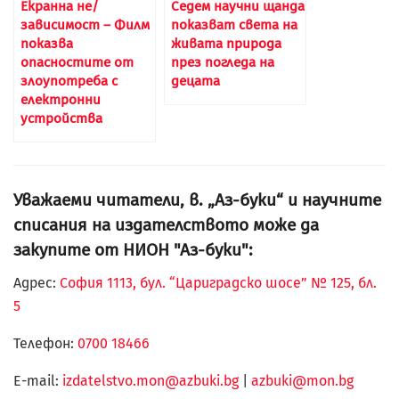
Екранна не/
Седем научни щанда
зависимост – Филм
показват света на
показва
живата природа
опасностите от
през погледа на
злоупотреба с
децата
електронни
устройства
Уважаеми читатели, в. „Аз-буки“ и научните
списания на издателството може да
закупите от НИОН "Аз-буки":
Адрес:
София 1113, бул. “Цариградско шосе” № 125, бл.
5
Телефон:
0700 18466
Е-mail:
izdatelstvo.mon@azbuki.bg
|
azbuki@mon.bg