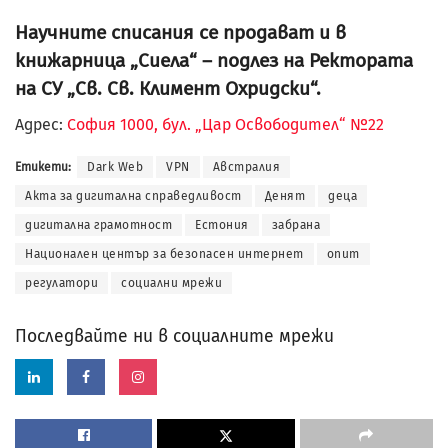
Научните списания се продават и в
книжарница „Сиела“ – подлез на Ректората
на СУ „Св. Св. Климент Охридски“.
Адрес:
София 1000, бул. „Цар Освободител“ №22
Етикети:
Dark Web
VPN
Австралия
Акта за дигитална справедливост
Денят
деца
дигитална грамотност
Естония
забрана
Национален център за безопасен интернет
опит
регулатори
социални мрежи
Последвайте ни в социалните мрежи