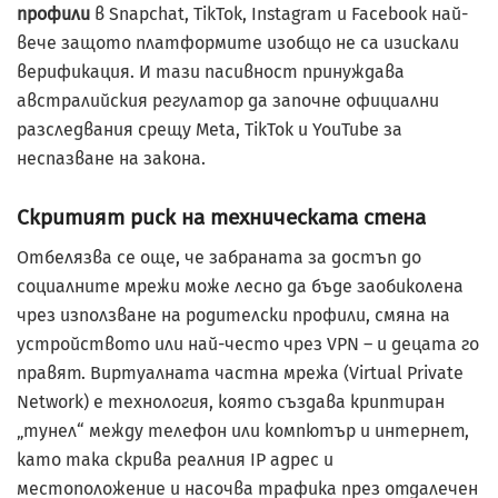
профили
в Snapchat, TikTok, Instagram и Facebook най-
вече защото платформите изобщо не са изискали
верификация. И тази пасивност принуждава
австралийския регулатор да започне официални
разследвания срещу Meta, TikTok и YouTube за
неспазване на закона.
Скритият риск на техническата стена
Отбелязва се още, че забраната за достъп до
социалните мрежи може лесно да бъде заобиколена
чрез използване на родителски профили, смяна на
устройството или най-често чрез VPN – и децата го
правят. Виртуалната частна мрежа (Virtual Private
Network) е технология, която създава криптиран
„тунел“ между телефон или компютър и интернет,
като така скрива реалния IP адрес и
местоположение и насочва трафика през отдалечен