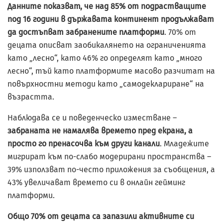
Данните показват, че над 85% от подрастващите
под 16 години в държавата континент продължават
да достъпват забранените платформи
. 70% от
децата описват заобикалянето на ограниченията
като „лесно“, като 46% го определят като „много
лесно“, тъй като платформите масово разчитат на
повърхностни методи като „самодеклариране“ на
възрастта.
Наблюдава се и поведенческо изместване –
забраната не намалява времето пред екрана, а
просто го пренасочва към други канали
. Младежите
мигрират към по-слабо модерирани пространства –
39% използват по-често приложения за съобщения, а
43% увеличават времето си в онлайн гейминг
платформи.
Общо 70% от децата са запазили активните си