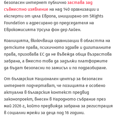
безопасен интернет публично
застава зад
съвместно изявление
на над 140 организации и
експерти от цяла Европа, инициирано от 5Rights
Foundation и адресирано до председателя на
Еврокомисията Урсула фон дер Лайен.
Коалицията, включваща организации в областта на
детските права, психичното здраве и дигиталните
права, призовава ЕС да не въвежда обща възрастова
забрана, а вместо това да задължи платформите
да бъдат безопасни по замисъл и по подразбиране.
От българския Национален център за безопасен
интернет подчертават, че позицията е особено
актуална в българския контекст предвид
законопроект, внесен в Народното събрание през
май 2026 г., който предвижда забрана за регистрация
в социални мрежи за деца под 16 години.