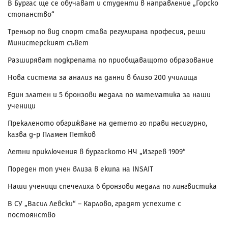
В Бургас ще се обучават и студенти в направление „Горско
стопанство“
Треньор по вид спорт става регулирана професия, реши
Министерският съвет
Разширяват подкрепата по приобщаващото образование
Нова система за анализ на данни в близо 200 училища
Един златен и 5 бронзови медала по математика за наши
ученици
Прекаленото обгрижване на детето го прави несигурно,
казва д-р Пламен Петков
Летни приключения в бургаското НЧ „Изгрев 1909“
Пореден топ учен влиза в екипа на INSAIT
Наши ученици спечелиха 6 бронзови медала по лингвистика
В СУ „Васил Левски“ – Карлово, градят успехите с
постоянство