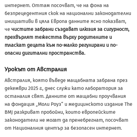
интернет. Оттам посочват, че на фона на
безпрецедентния скок на национални законодателни
инициативи в цяла Европа данните ясно показват,
че
чистите забрани създават илюзия за сигурност,
прехвърлят тежестта върху родителите и
тласкат децата към по-малко регулирани и по-
опасни дигитални пространства.
Урокът от Австралия
Австралия, която въведе мащабната забрана през
декември 2025 г., днес служи като лаборатория за
останалия свят. Данните от мащабни проучвания
на фондация „Моли Роуз“ и медицинското издание The
BMJ разкриват пробойни, които европейските
законодатели не могат да пренебрегнат, посочват
от Националния център за безопасен интернет.