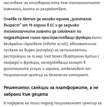
насочване на отговорността към технологичните
компании, които ги разработват.
Очаква се Актът да наложи единна „дигитална
възраст“ от 16 години в ЕС и да задължи
технологичните гиганти да изключат по
подразбиране силно пристрастяващи функции
като
безкрайно скролване (infinite scroll), автоматично
пускане на видеа (autoplay) за непълнолетни,
рестрикции за т.нар. loot boxes (виртуални кутии с
награди) и функции, наподобяващи хазарт в
дигиталните услуги и игрите, отбелязват от
Националния център за безопасен интернет.
Решението: санкции за платформите, а не
забрани към децата
В подкрепа на този подход Националният център за