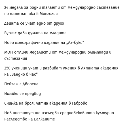
24 медала за родни таланти от международно състезание
по математика в Монголия
Децата се учат едно от друго
Бургас дава думата на младите
Ново монографично издание на „Аз-буки“
МОН отличи медалисти от международни олимпиади и
състезания
250 ученици учат и развиват умения в Лятната академия
на „Заедно в час“
Пейзаж с Двореца
Имайки се предвид
Снимка на броя: Лятна академия в Габрово
Нов институт ще изследва средновековното културно
наследство на Балканите