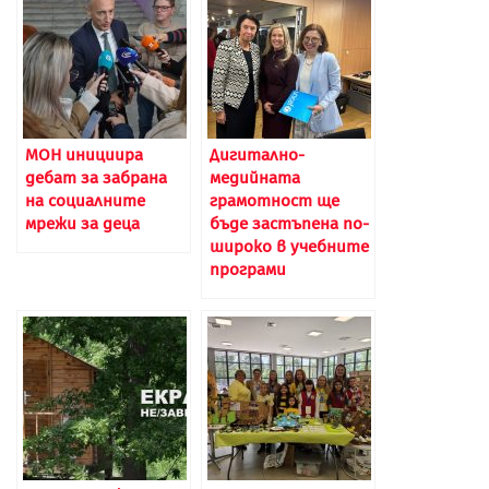
МОН инициира
Дигитално-
дебат за забрана
медийната
на социалните
грамотност ще
мрежи за деца
бъде застъпена по-
широко в учебните
програми