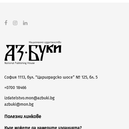
София 1113, бул. “Цариградско шосе” № 125, бл. 5
+0700 18466
izdatelstvo.mon@azbuki.bg
azbuki@mon.bg
Полезни линкове
Къде можете да намерите изданията?