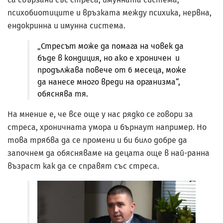
психобиотиците и връзката между психика, нервна,
ендокринна и имунна система.
„Стресът може да помага на човек да
бъде в кондиция, но ако е хроничен и
продължава повече от 6 месеца, може
да нанесе много вреди на организма“,
обяснява тя.
На мнение е, че все още у нас рядко се говори за
стреса, хроничната умора и бърнаут например. Но
това трябва да се промени и би било добре да
започнем да обясняваме на децата още в най-ранна
възраст как да се справят със стреса.