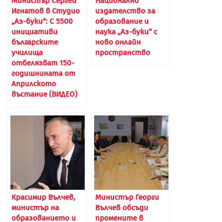
Министър Сергей
Национално
Игнатов в Студио
издателство за
„Аз-буки“: С 5500
образование и
инициативи
наука „Аз-буки“ с
българските
ново онлайн
училища
пространство
отбелязват 150-
годишнината от
Априлското
въстание (ВИДЕО)
Красимир Вълчев,
Министър Георги
министър на
Вълчев обсъди
образованието и
промените в