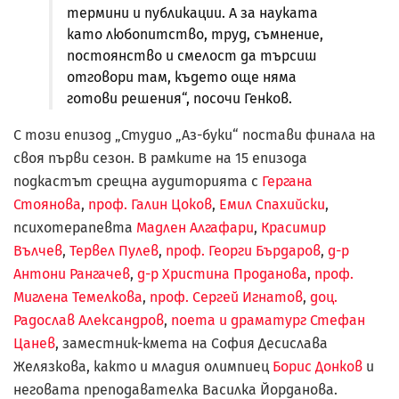
термини и публикации. А за науката
като любопитство, труд, съмнение,
постоянство и смелост да търсиш
отговори там, където още няма
готови решения“, посочи Генков.
С този епизод „Студио „Аз-буки“ постави финала на
своя първи сезон. В рамките на 15 епизода
подкастът срещна аудиторията с
Гергана
Стоянова
,
проф. Галин Цоков
,
Емил Спахийски
,
психотерапевта
Мадлен Алгафари
,
Красимир
Вълчев
,
Тервел Пулев
,
проф. Георги Бърдаров
,
д-р
Антони Рангачев
,
д-р Христина Проданова
,
проф.
Миглена Темелкова
,
проф. Сергей Игнатов
,
доц.
Радослав Александров
,
поета и драматург Стефан
Цанев
, заместник-кмета на София Десислава
Желязкова, както и младия олимпиец
Борис Донков
и
неговата преподавателка Василка Йорданова.