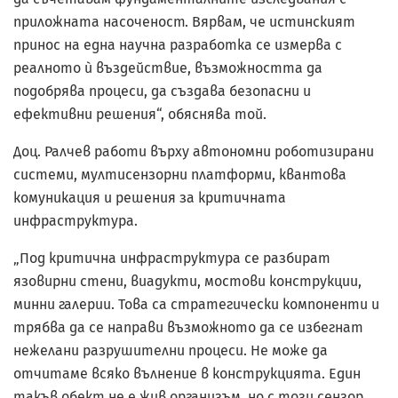
приложната насоченост. Вярвам, че истинският
принос на една научна разработка се измерва с
реалното ѝ въздействие, възможността да
подобрява процеси, да създава безопасни и
ефективни решения“, обяснява той.
Доц. Ралчев работи върху автономни роботизирани
системи, мултисензорни платформи, квантова
комуникация и решения за критичната
инфраструктура.
„Под критична инфраструктура се разбират
язовирни стени, виадукти, мостови конструкции,
минни галерии. Това са стратегически компоненти и
трябва да се направи възможното да се избегнат
нежелани разрушителни процеси. Не може да
отчитаме всяко вълнение в конструкцията. Един
такъв обект не е жив организъм, но с този сензор