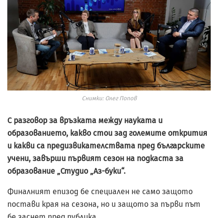
Снимки: Олег Попов
С разговор за връзката между науката и
образованието, какво стои зад големите открития
и какви са предизвикателствата пред българските
учени, завърши първият сезон на подкаста за
образование „Студио „Аз-буки“.
Финалният епизод бе специален не само защото
постави края на сезона, но и защото за първи път
бе заснет пред публика.