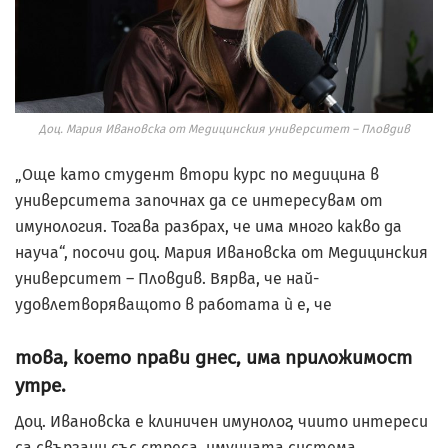
Доц. Мария Ивановска от Медицинския университет – Пловдив
„Още като студент втори курс по медицина в
университета започнах да се интересувам от
имунология. Тогава разбрах, че има много какво да
науча“, посочи доц. Мария Ивановска от Медицинския
университет – Пловдив. Вярва, че най-
удовлетворяващото в работата ѝ е, че
това, което прави днес, има приложимост
утре.
Доц. Ивановска е клиничен имунолог, чиито интереси
са свързани със стреса, имунната система,