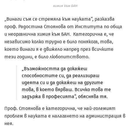
химия към БАН
„Винаги съм се стремяла към науката“, разказва
проф. Радостина Стоянова от Института по обща
и неорганична химия към БАН. Категорична е, че
независимо колко трудно е било понякога, това,
което винаги я е движело напред през всичките
тези години, е било любопитството.
„Възможността да докажеш
способностите си, да реализираш
идеята си и да докажеш на другите
това, в което вярваш. Всичко това те
задържа в професията“, обяснява тя.
Проф. Стоянова е категорична, че най-големият
проблем в науката е налагането на администрация в
нея.