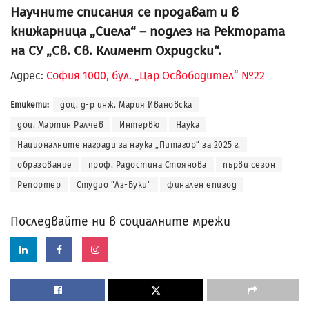
Научните списания се продават и в
книжарница „Сиела“ – подлез на Ректората
на СУ „Св. Св. Климент Охридски“.
Адрес:
София 1000, бул. „Цар Освободител“ №22
Етикети:
доц. д-р инж. Мария Ивановска
доц. Мартин Ралчев
Интервю
Наука
Националните награди за наука „Питагор“ за 2025 г.
образование
проф. Радостина Стоянова
първи сезон
Репортер
Студио "Аз-Буки"
финален епизод
Последвайте ни в социалните мрежи