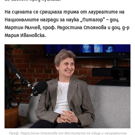
На сцената се срещнаха трима от лауреатите на
Националните награди за наука „Питагор“ – доц.
Мартин Ралчев, проф. Радостина Стоянова и доц. д-р
Мария Ивановска.
Проф. Радостина Стоянова от Института по обща и неорганична