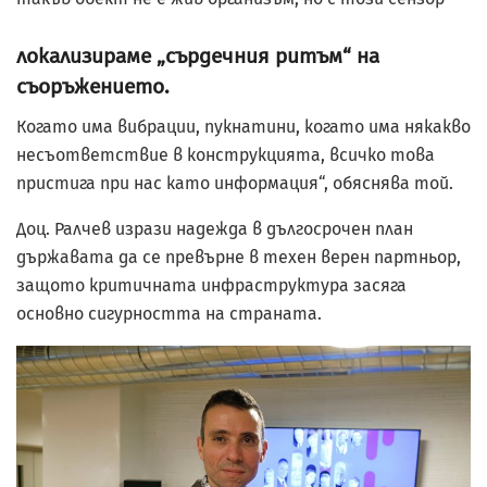
локализираме „сърдечния ритъм“ на
съоръжението.
Когато има вибрации, пукнатини, когато има някакво
несъответствие в конструкцията, всичко това
пристига при нас като информация“, обяснява той.
Доц. Ралчев изрази надежда в дългосрочен план
държавата да се превърне в техен верен партньор,
защото критичната инфраструктура засяга
основно сигурността на страната.