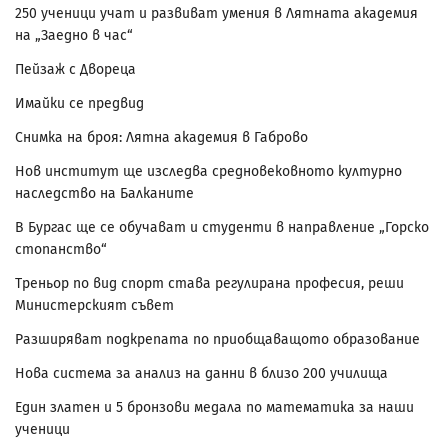
250 ученици учат и развиват умения в Лятната академия
на „Заедно в час“
Пейзаж с Двореца
Имайки се предвид
Снимка на броя: Лятна академия в Габрово
Нов институт ще изследва средновековното културно
наследство на Балканите
В Бургас ще се обучават и студенти в направление „Горско
стопанство“
Треньор по вид спорт става регулирана професия, реши
Министерският съвет
Разширяват подкрепата по приобщаващото образование
Нова система за анализ на данни в близо 200 училища
Един златен и 5 бронзови медала по математика за наши
ученици