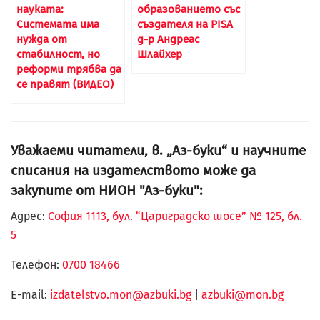
науката:
образованието със
Системата има
създателя на PISA
нужда от
д-р Андреас
стабилност, но
Шлайхер
реформи трябва да
се правят (ВИДЕО)
Уважаеми читатели, в. „Аз-буки“ и научните
списания на издателството може да
закупите от НИОН "Аз-буки":
Адрес:
София 1113, бул. “Цариградско шосе” № 125, бл.
5
Телефон:
0700 18466
Е-mail:
izdatelstvo.mon@azbuki.bg
|
azbuki@mon.bg