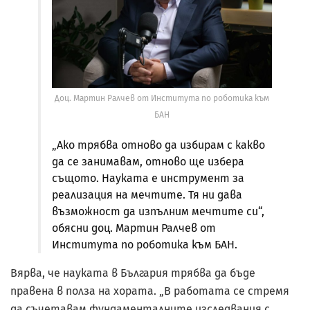
Доц. Мартин Ралчев от Института по роботика към
БАН
„Ако трябва отново да избирам с какво
да се занимавам, отново ще избера
същото. Науката е инструмент за
реализация на мечтите. Тя ни дава
възможност да изпълним мечтите си“,
обясни доц. Мартин Ралчев от
Института по роботика към БАН.
Вярва, че науката в България трябва да бъде
правена в полза на хората. „В работата се стремя
да съчетавам фундаменталните изследвания с