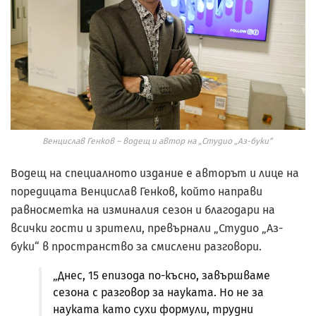
Венцислав Генков – водещ и автор на „Студио „Аз-буки“
Водещ на специалното издание е авторът и лице на
поредицата Венцислав Генков, който направи
равносметка на изминалия сезон и благодари на
всички гости и зрители, превърнали „Студио „Аз-
буки“ в пространство за смислени разговори.
„Днес, 15 епизода по-късно, завършваме
сезона с разговор за науката. Но не за
науката като сухи формули, трудни