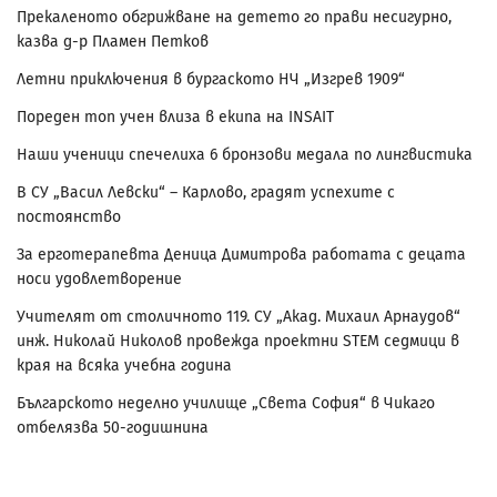
Прекаленото обгрижване на детето го прави несигурно,
казва д-р Пламен Петков
Летни приключения в бургаското НЧ „Изгрев 1909“
Пореден топ учен влиза в екипа на INSAIT
Наши ученици спечелиха 6 бронзови медала по лингвистика
В СУ „Васил Левски“ – Карлово, градят успехите с
постоянство
За ерготерапевта Деница Димитрова работата с децата
носи удовлетворение
Учителят от столичното 119. СУ „Акад. Михаил Арнаудов“
инж. Николай Николов провежда проектни STEM седмици в
края на всяка учебна година
Българското неделно училище „Света София“ в Чикаго
отбелязва 50-годишнина