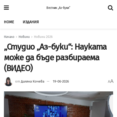
Вестник „Аз-буки”
HOME
ИЗДАНИЯ
Начало
Новини
Новини 2026
„Студио „Аз-буки“: Науката
може да бъде разбираема
(ВИДЕО)
A
от
Диляна Кочева
19-06-2026
A