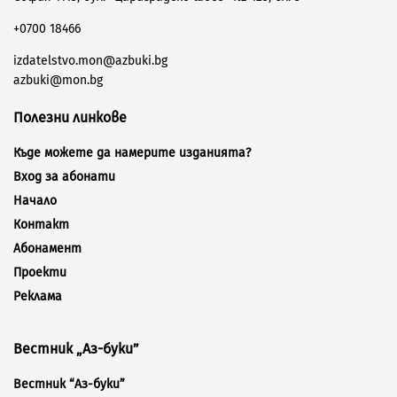
+0700 18466
izdatelstvo.mon@azbuki.bg
azbuki@mon.bg
Полезни линкове
Къде можете да намерите изданията?
Вход за абонати
Начало
Контакт
Абонамент
Проекти
Реклама
Вестник „Аз-буки”
Вестник “Аз-буки”