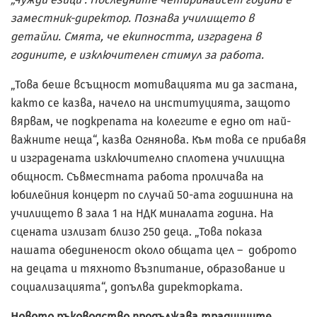
заместник-директор. Познава училището в
детайли. Смята, че екипността, изградена в
годините, е изключителен стимул за работа.
„Това беше всъщност мотивацията ми да застана,
както се казва, начело на институцията, защото
вярвам, че подкрепата на колегите е едно от най-
важните неща“, казва Огнянова. Към това се прибавя
и изградената изключително сплотена училищна
общност. Съвместната работа проличава на
юбилейния концерт по случай 50-ата годишнина на
училището в зала 1 на НДК миналата година. На
сцената излизат близо 250 деца. „Това показа
нашата обединеност около общата цел – доброто
на децата и тяхното възпитание, образование и
социализацията“, допълва директорката.
Новото ръководство продължава традициите,