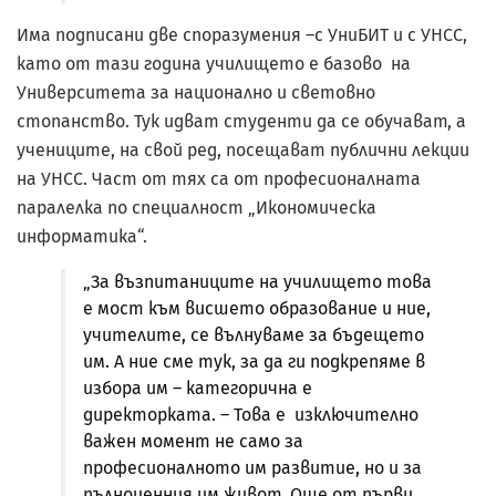
Има подписани две споразумения –с УниБИТ и с УНСС,
като от тази година училището е базово на
Университета за национално и световно
стопанство. Тук идват студенти да се обучават, а
учениците, на свой ред, посещават публични лекции
на УНСС. Част от тях са от професионалната
паралелка по специалност „Икономическа
информатика“.
„За възпитаниците на училището това
е мост към висшето образование и ние,
учителите, се вълнуваме за бъдещето
им. А ние сме тук, за да ги подкрепяме в
избора им – категорична е
директорката. – Това е изключително
важен момент не само за
професионалното им развитие, но и за
пълноценния им живот. Още от първи