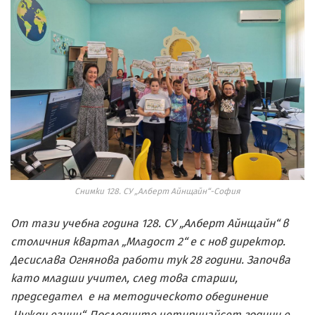
Снимки 128. СУ „Алберт Айнщайн“-София
От тази учебна година 128. СУ „Алберт Айнщайн“ в
столичния квартал „Младост 2“ е с нов директор.
Десислава Огнянова работи тук 28 години. Започва
като младши учител, след това старши,
председател е на методическото обединение
„Чужди езици“. Последните четиринайсет години е