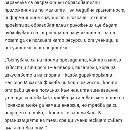
паралелка са разработили образователни
приложения за по-малките – за медийна грамотност,
информационна сигурност, екология. Техните
проекти за образователни приложения ще бъдат
публикувани на страницата на училището, за да
могат да се ползват като ресурси и от ученици, и
от учители, и от родители.
„Гостували са ни трима президенти, както и много
известни личности – актьори, писатели, хора на
изкуството и на спорта – казва директорката. –
Наскоро Михаела Филева ни беше на гости, която
отправи ценни послания към нашите гимназиални
ученици за това как трябва да следват мечтите си.
Понякога може да нямаш енергия, но трябва да си
отдаден на това, с което се занимаваш. В
организацията на тези срещи Ученическият съвет
има активна роля.“