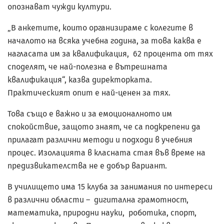
опознават чужди култури.
„В анкетите, които организираме с колегите в
началото на всяка учебна година, за това каква е
нагласата им за квалификация, 62 процента от тях
споделят, че най-полезна е вътрешната
квалификация“, казва директорката.
Практическият опит е най-ценен за тях.
Това също е важно и за емоционалното им
спокойствие, защото знаят, че са подкрепени да
прилагат различни методи и подходи в учебния
процес. Изолацията в класната стая във време на
предизвикателства не е добър вариант.
В училището има 15 клуба за занимания по интереси
в различни области – дигитална грамотност,
математика, природни науки, роботика, спорт,