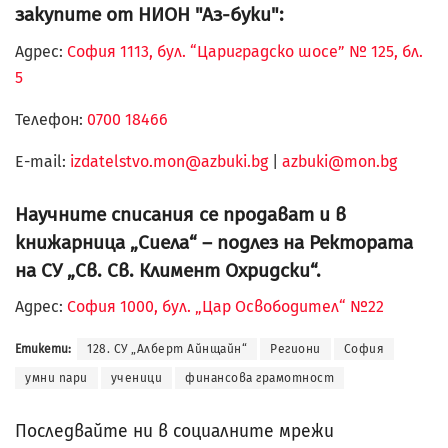
закупите от НИОН "Аз-буки":
Адрес:
София 1113, бул. “Цариградско шосе” № 125, бл.
5
Телефон:
0700 18466
Е-mail:
izdatelstvo.mon@azbuki.bg
|
azbuki@mon.bg
Научните списания се продават и в
книжарница „Сиела“ – подлез на Ректората
на СУ „Св. Св. Климент Охридски“.
Адрес:
София 1000, бул. „Цар Освободител“ №22
Етикети:
128. СУ „Алберт Айнщайн“
Региони
София
умни пари
ученици
финансова грамотност
Последвайте ни в социалните мрежи