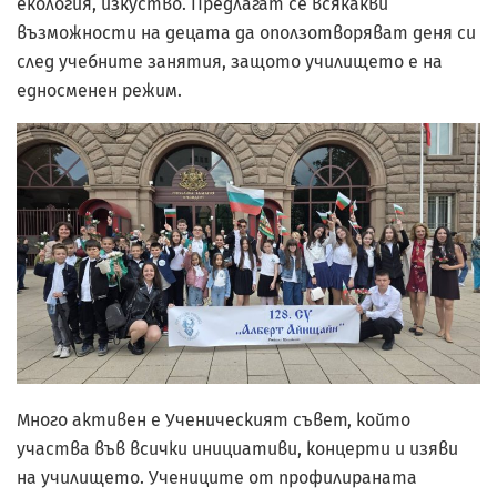
екология, изкуство. Предлагат се всякакви
възможности на децата да оползотворяват деня си
след учебните занятия, защото училището е на
едносменен режим.
Много активен е Ученическият съвет, който
участва във всички инициативи, концерти и изяви
на училището. Учениците от профилираната