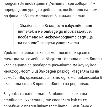
представя иновацията „Умните пари говорят“ –
поредица от уроци и дейности, посветени на теми
по финансова грамотност в началния етап.
„Оказва се, че всъщност изкуственият
интелект ме отведе до това заглавие,
посветено на международната седмица
на парите“, споделя учителката.
Урокът по финансова грамотност е свързан с
темата за семейния бюджет. Идеята е от втори
клас децата да разберат разликата между нужда,
необходимост и извънреден разход. Разделят ги на
семейства, организации, като една миниикономика в
класната стая в присъствието на родители.
За урока са напечатани банкноти с различна
стойност. Участниците споделят как са се
справили с предизвикателствата, и най-вече с