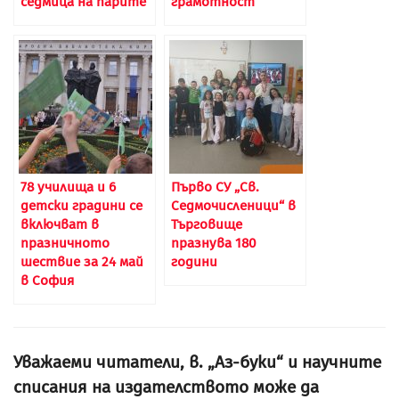
седмица на парите
грамотност
78 училища и 6
Първо СУ „Св.
детски градини се
Седмочисленици“ в
включват в
Търговище
празничното
празнува 180
шествие за 24 май
години
в София
Уважаеми читатели, в. „Аз-буки“ и научните
списания на издателството може да