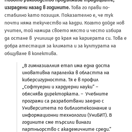
изградени назад в годините.
Това го прави по-
стабилно като позиция. Показателно е, че тук
почти няма текучество на кадри. Когато дойде нов
учител, той намира своето място и често избира
да остане в училище до края на кариерата си. Това е
добра атестация за климата и за културата на
общуване в колектива.
„В гимназиалния етап има една доста
иновативна паралелка в областта на
киберсигурността. Тя е в профил
„Софтуерни и хардуерни науки“ –
обяснява директорката. – Учебните
програми са разработвани заедно с
Университета по библиотекознание и
информационни технологии (УниБИТ). В
годините сме търсили винаги
партньорство с академичните среди.“