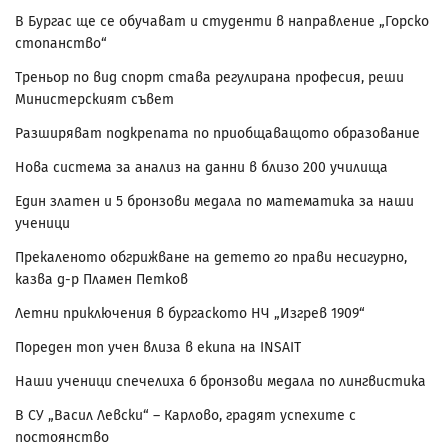
В Бургас ще се обучават и студенти в направление „Горско
стопанство“
Треньор по вид спорт става регулирана професия, реши
Министерският съвет
Разширяват подкрепата по приобщаващото образование
Нова система за анализ на данни в близо 200 училища
Един златен и 5 бронзови медала по математика за наши
ученици
Прекаленото обгрижване на детето го прави несигурно,
казва д-р Пламен Петков
Летни приключения в бургаското НЧ „Изгрев 1909“
Пореден топ учен влиза в екипа на INSAIT
Наши ученици спечелиха 6 бронзови медала по лингвистика
В СУ „Васил Левски“ – Карлово, градят успехите с
постоянство