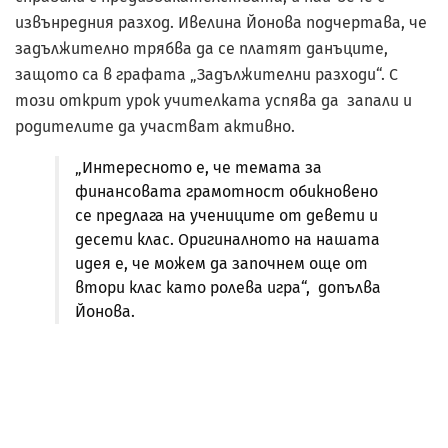
извънредния разход. Ивелина Йонова подчертава, че
задължително трябва да се платят данъците,
защото са в графата „Задължителни разходи“. С
този открит урок учителката успява да запали и
родителите да участват активно.
„Интересното е, че темата за
финансовата грамотност обикновено
се предлага на учениците от девети и
десети клас. Оригиналното на нашата
идея е, че можем да започнем още от
втори клас като ролева игра“, допълва
Йонова.