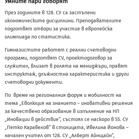
Умните пари говорят
През годините в 128. СУ са застъпени
икономическите дисциплини. Преподавателите
подготвят отбори за участие в европейска
олимпиада по статистика.
Гимназистите работят с реални счетоводни
програми, подготвят CV, проектодоговор за
служител, влизат в ролята на мениджъри, правят
инструктаж, длъжностна характеристика и други
счетоводни документи.
По време на регионалния форум и мобилност на
тема „Еволюция на знанието – иновативни решения
за качествено образование в изпълнение на НП
„Иновации в действие“, състоял се наскоро в 55. СУ
„Петко Каравелов“ в столицата, Ивелина Йонова –
начален учител от 128. СУ „Алберт Айнщайн“,