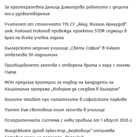
За ерготерапевта Деница Димитрова работата с децата
носи удовлетворение
Учителят от столичното 119. СУ „Акад. Михаил Арнаудов“
инж. Николай Николов провежда проектни STEM седмици в
края на всяка учебна година
Българското неделно училище „Света София“ в Чикаго
отбелязва 50-годишнина
Приобщаването започва с отворена врата и хора с големи
сърца
МОН предлага критерии за подбор на кандидати за
Национална програма „Избирам да следвам в България“
Книгите отиват при читателите в софийските паркове
Пътят към световния елит започва в училище
Осигурителната система с нови правила от 1 август 2026 г.
Младежкият духов оркестър „Берковица“ изпълнява