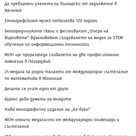
Да превърнеш ученето на български от задължение в
желание
Етнографският музей отбелязва 120 години
Белоградчишките скали и фестивалът „Опера на
върховете“ вдъхновяват създаването на модел за STEM
обучение по информационни технологии
МОН ще преразгледа сливането на две професионални
гимназии в Пазарджик
24 медала за родни таланти от международно състезание
по математика в Монголия
Децата се учат едно от друго
Бургас дава думата на младите
Ново монографично издание на „Аз-буки“
МОН отличи медалисти от международни олимпиади и
състезания