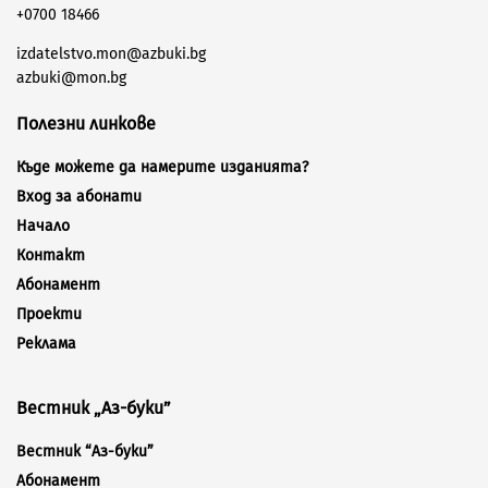
+0700 18466
izdatelstvo.mon@azbuki.bg
azbuki@mon.bg
Полезни линкове
Къде можете да намерите изданията?
Вход за абонати
Начало
Контакт
Абонамент
Проекти
Реклама
Вестник „Аз-буки”
Вестник “Аз-буки”
Абонамент