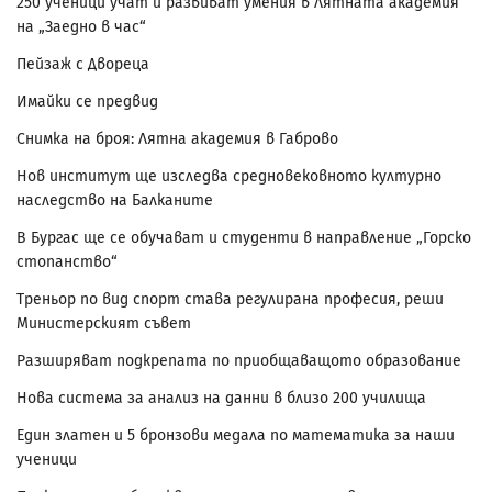
250 ученици учат и развиват умения в Лятната академия
на „Заедно в час“
Пейзаж с Двореца
Имайки се предвид
Снимка на броя: Лятна академия в Габрово
Нов институт ще изследва средновековното културно
наследство на Балканите
В Бургас ще се обучават и студенти в направление „Горско
стопанство“
Треньор по вид спорт става регулирана професия, реши
Министерският съвет
Разширяват подкрепата по приобщаващото образование
Нова система за анализ на данни в близо 200 училища
Един златен и 5 бронзови медала по математика за наши
ученици