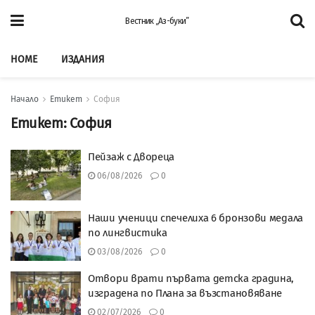
Вестник „Аз-буки”
HOME
ИЗДАНИЯ
Начало
Етикет
София
Етикет:
София
Пейзаж с Двореца
06/08/2026
0
Наши ученици спечелиха 6 бронзови медала
по лингвистика
03/08/2026
0
Отвори врати първата детска градина,
изградена по Плана за възстановяване
02/07/2026
0