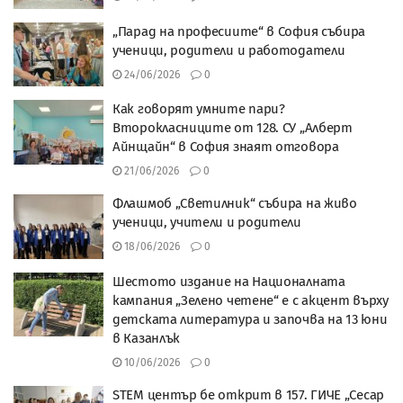
„Парад на професиите“ в София събира
ученици, родители и работодатели
24/06/2026
0
Как говорят умните пари?
Второкласниците от 128. СУ „Алберт
Айнщайн“ в София знаят отговора
21/06/2026
0
Флашмоб „Светилник“ събира на живо
ученици, учители и родители
18/06/2026
0
Шестото издание на Националната
кампания „Зелено четене“ e с акцент върху
детската литература и започва на 13 юни
в Казанлък
10/06/2026
0
STEM център бе открит в 157. ГИЧЕ „Сесар