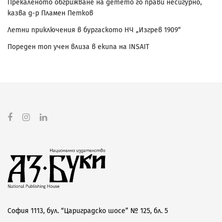
Прекаленото обгрижване на детето го прави несигурно,
казва д-р Пламен Петков
Летни приключения в бургаското НЧ „Изгрев 1909“
Пореден топ учен влиза в екипа на INSAIT
София 1113, бул. “Цариградско шосе” № 125, бл. 5