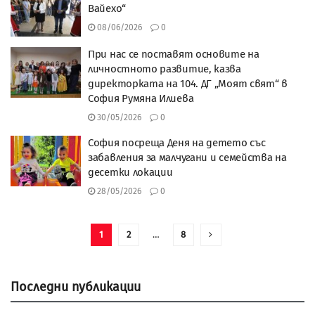
Вайехо“
08/06/2026
0
При нас се поставят основите на
личностното развитие, казва
директорката на 104. ДГ „Моят свят“ в
София Румяна Илиева
30/05/2026
0
София посреща Деня на детето със
забавления за малчугани и семейства на
десетки локации
28/05/2026
0
1
2
…
8
Последни публикации