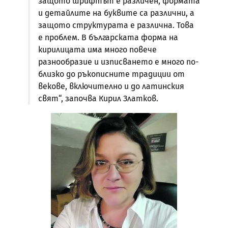
защото шрифтът е различен, формата
и детайлите на буквите са различни, а
защото структурата е различна. Това
е проблем. В българската форма на
кирилицата има много повече
разнообразие и изписването е много по-
близко до ръкописните традиции от
векове, включително и до латинския
свят“, започва Кирил Златков.