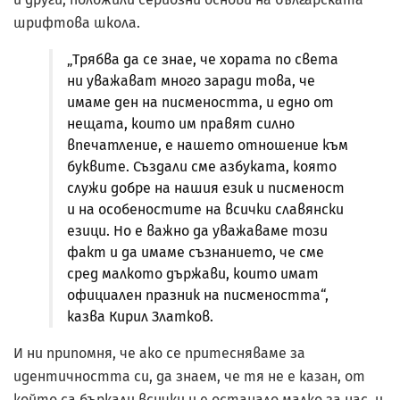
шрифтова школа.
„Трябва да се знае, че хората по света
ни уважават много заради това, че
имаме ден на писмеността, и едно от
нещата, които им правят силно
впечатление, е нашето отношение към
буквите. Създали сме азбуката, която
служи добре на нашия език и писменост
и на особеностите на всички славянски
езици. Но е важно да уважаваме този
факт и да имаме съзнанието, че сме
сред малкото държави, които имат
официален празник на писмеността“,
казва Кирил Златков.
И ни припомня, че ако се притесняваме за
идентичността си, да знаем, че тя не е казан, от
който са бъркали всички и е останало малко за нас, и