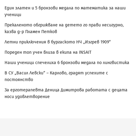
Един златен и 5 бронзови медала по математика за наши
ученици
Прекаленото обгрижване на детето го прави несигурно,
казва д-р Пламен Петков
Летни приключения в бургаското НЧ „Изгрев 1909“
Пореден топ учен влиза в екипа на INSAIT
Наши ученици спечелиха 6 бронзови медала по лингвистика
В СУ „Васил Левски“ – Карлово, градят успехите с
постоянство
За ерготерапевта Деница Димитрова работата с децата
носи удовлетворение