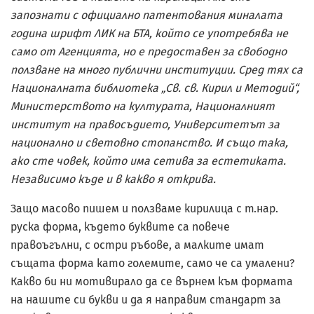
запознати с официално патентования миналата
година шрифт ЛИК на БТА, който се употребява не
само от Агенцията, но е предоставен за свободно
ползване на много публични институции. Сред тях са
Националната библиотека „Св. св. Кирил и Методий“,
Министерството на културата, Националният
институт на правосъдието, Университетът за
национално и световно стопанство. И също така,
ако сте човек, който има сетива за естетиката.
Независимо къде и в какво я открива.
Защо масово пишем и ползваме кирилица с т.нар.
руска форма, където буквите са повече
правоъгълни, с остри ръбове, а малките имат
същата форма като големите, само че са умалени?
Какво би ни мотивирало да се върнем към формата
на нашите си букви и да я направим стандарт за