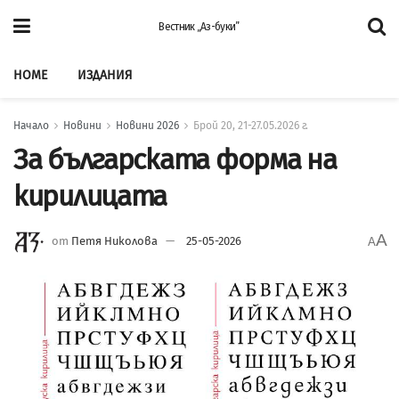
Вестник „Аз-буки”
HOME
ИЗДАНИЯ
Начало
Новини
Новини 2026
Брой 20, 21-27.05.2026 г.
За българската форма на
кирилицата
A
от
Петя Николова
25-05-2026
A