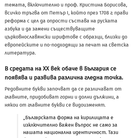
темата, включително и проф. Кристина Борисова,
всичко тръгва от Петър I, който през 1708 г. прави
реформа с цел да опрости състава на руската
азбука и да замени съществуващите
църковнославянски шрифтове с образци, близки до
европейските и по-подходящи за печат на светска
литература.
В средата на XX век обаче в България се
появява и развива различна гледна точка.
Редовните букви започват да се различават от
главните, придобиват горни и долни дължини, а
някои от главните букви се видоизменят.
„Българската форма на кирилицата е
изключително важен въпрос не само за
нашата национална идентичност. Тази