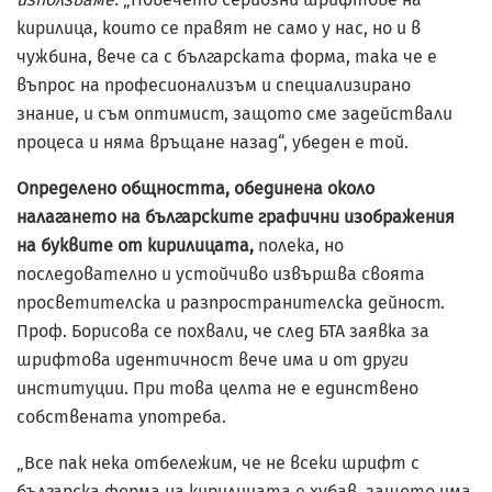
кирилица, които се правят не само у нас, но и в
чужбина, вече са с българската форма, така че е
въпрос на професионализъм и специализирано
знание, и съм оптимист, защото сме задействали
процеса и няма връщане назад“, убеден е той.
Определено общността, обединена около
налагането на българските графични изображения
на буквите от кирилицата,
полека, но
последователно и устойчиво извършва своята
просветителска и разпространителска дейност.
Проф. Борисова се похвали, че след БТА заявка за
шрифтова идентичност вече има и от други
институции. При това целта не е единствено
собствената употреба.
„Все пак нека отбележим, че не всеки шрифт с
българска форма на кирилицата е хубав, защото има