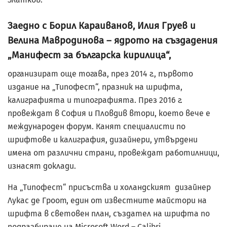
Заедно с Борил Караиванов, Илия Груев и
Велина Мавродинова – ядрото на създадения
„Манифест за българска кирилица“,
организират още тогава, през 2014 г., първото
издание на „Типофест“, празник на шрифта,
калиграфията и типографията. През 2016 г.
провеждат в София и Пловдив втори, което вече е
международен форум. Канят специалисти по
шрифтове и калиграфия, дизайнери, утвърдени
имена от различни страни, провеждат работилници,
изнасят доклади.
На „Типофест“ присъства и холандският дизайнер
Лукас де Гроот, един от известните майстори на
шрифта в световен план, създател на шрифта по
подразбиране на Microsoft Word – Calibri.