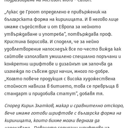
„Лукас де Гроот определено е привърженик на
българската форма на кирилицата. И в негово лице
имаме съдействие и от Европа за нейното
утвърждаване и употреба“, потвърждава проф.
Кристина Борисова. И споделя, че за нейно
удовлетворение напоследък все по-често вижда как
сайтове използват умишлено специално поръчани и
конкретни шрифтове и дизайнът им започва да
изглежда по съвсем друг начин, много по-добре.
„Когато повече продукция с висока художествена
стойност навлиза в битието, това се превръща в
стандарт и придобива статут“, добавя тя.
Според Кирил Златков, макар и сравнително отскоро,
вече имаме готови шрифтове с българска форма на
кирилицата, които бихме могли веднага да
използваме.
„Повечето сериозни шрифтове на