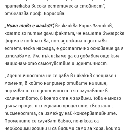
притежава висока естетическа стойност“,
отбелязва проф. Борисова.
„Нима това е малко?!“,
възкликва Кирил Златков,
когато го питам дали фактът, че нашата българска
форма е по-красива, по-издържана и доставя
естетическа наслада, е достатъчно основание да я
използваме. Или пък искаме да си добавим още към
националното самочувствие и идентичност.
„Идентичността не се дава в някакъв специален
момент, в който например отивате на гише,
поръчвате си идентичност и я получавате в
количеството, в което сте я заявили. Това е много
дълъг процес и специално процесите, свързани с
писмеността, са измежду най-консервативните.
Промените се случват бавно, понякога са
необходими години и са видими само за хора, които