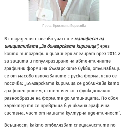
Проф. Кристина Борисова
В създадения с негово участие
манифест на
инициативата „За българската кирилица“,
чрез
който типографи и дизайнери апелират през 2014 г.
за защита и популяризиране на автентичните
графични форми на българските букви, отличаващи
се от масово използваните с руска форма, ясно се
посочва: „Българската кирилица се доближава като
графичен ритъм, естетическо и функционално
разнообразие на формите до латиницата. По своя
характер тя се превръща в уникална графична
система, част от нашата културна идентичност“.
Всъщност, както отбелязват специалистите по