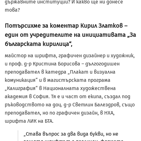
държавните институции? И какво ще ни донесе
това?
Потърсихме за коментар Кирил Златков –
един от учредителите на инициативата „За
българската кирилица“,
майстор на шрифта, графичен дизайнер и художник,
и проф. д-р Кристина Борисова – дългогодишен
преподавател в катедра „Плакат и визуална
комуникация“ и в магистърската програма
„Калиграфия“ в Националната художествена
академия в София. Тя е и част от екипа, създал под
ръководството на доц. д-р Светлин Балездров, също
преподавател, но по графичен дизайн, в НХА,
шрифта ЛИК на БТА.
„Става въпрос за два вида букви, но не