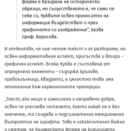
форма е базирана на исторически
образци, но същественото е, че сами по
себе си, буквите освен приносител на
информация въздействат и чрез
графичното си изображение“, казва
проф. Борисова.
И отбелязва, че ние четем текст и го разбираме, но
освен информативния аспект, присъства и втори –
графичен аспект. Всяка буква е съставена от
определени елементи – съдържа кръгове,
правоъгълници, квадрати, а цялостно това има
отношение към хармоничните пропорции.
„Тоест, ако нещо е измислено и направено добре,
освен че улеснява четенето, което никак не е без
значение, то създава и подсъзнателно емоционално
възприятие на шрифта. Това е изключително важно
и смятам, че българската форма на кирилицата