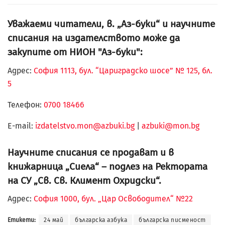
Уважаеми читатели, в. „Аз-буки“ и научните
списания на издателството може да
закупите от НИОН "Аз-буки":
Адрес:
София 1113, бул. “Цариградско шосе” № 125, бл.
5
Телефон:
0700 18466
Е-mail:
izdatelstvo.mon@azbuki.bg
|
azbuki@mon.bg
Научните списания се продават и в
книжарница „Сиела“ – подлез на Ректората
на СУ „Св. Св. Климент Охридски“.
Адрес:
София 1000, бул. „Цар Освободител“ №22
Етикети:
24 май
българска азбука
българска писменост