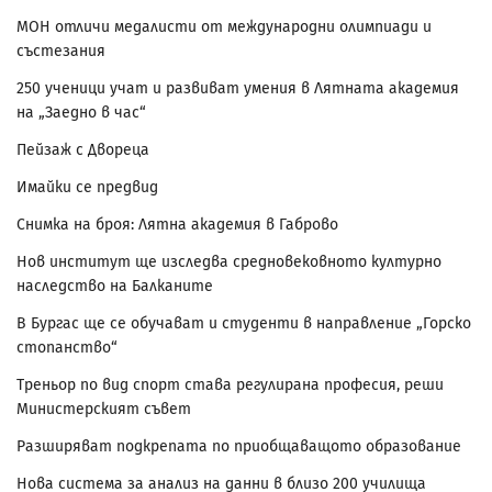
МОН отличи медалисти от международни олимпиади и
състезания
250 ученици учат и развиват умения в Лятната академия
на „Заедно в час“
Пейзаж с Двореца
Имайки се предвид
Снимка на броя: Лятна академия в Габрово
Нов институт ще изследва средновековното културно
наследство на Балканите
В Бургас ще се обучават и студенти в направление „Горско
стопанство“
Треньор по вид спорт става регулирана професия, реши
Министерският съвет
Разширяват подкрепата по приобщаващото образование
Нова система за анализ на данни в близо 200 училища