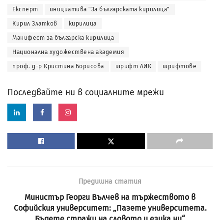
Експерт
инициатива "За българската кирилица"
Кирил Златков
кирилица
Манифест за българска кирилица
Национална художествена академия
проф. д-р Кристина Борисова
шрифт ЛИК
шрифтове
Последвайте ни в социалните мрежи
Предишна статия
Министър Георги Вълчев на тържеството в
Софийския университет: „Пазете университета.
Бъдете стражи на словото и езика ни“