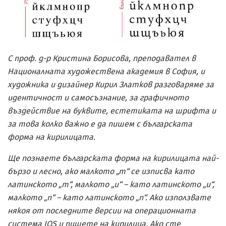
С проф. д-р Кристина Борисова, преподавател в
Националната художествена академия в София, и
художника и дизайнер Кирил Златков разговаряме за
идентичност и самосъзнание, за графичното
въздействие на буквите, естетиката на шрифта и
за това колко важно е да пишем с българската
форма на кирилицата.
Ще познаете българската форма на кирилицата най-
бързо и лесно, ако малкото „т“ се изписва като
латинското „
m
“
,
малкото „и“ – като латинското „u“,
малкото „п“ – като латинското „
n
“
.
Ако използвате
някоя от последните версии на операционната
система
IOS
и пишете на кирилица. Ако сте