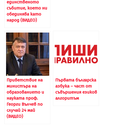
единственото
събитие, което ни
обединява като
народ (ВИДЕО)
Приветствие на
Първата българска
министъра на
азбука – част от
образованието и
съвършения езиков
науката проф.
алгоритъм
Георги Вълчев по
случай 24 май
(ВИДЕО)