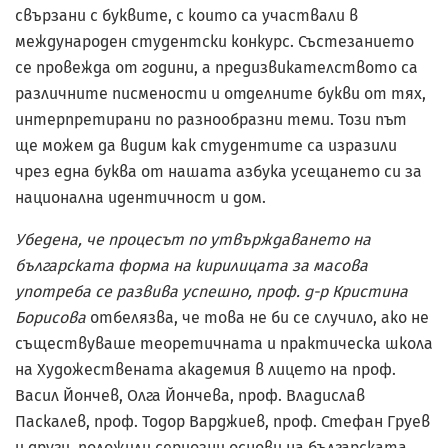
свързани с буквите, с които са участвали в
международен студентски конкурс. Състезанието
се провежда от години, а предизвикателството са
различните писмености и отделните букви от тях,
интерпретирани по разнообразни теми. Този път
ще можем да видим как студентите са изразили
чрез една буква от нашата азбука усещането си за
национална идентичност и дом.
Убедена, че процесът по утвърждаването на
българската форма на кирилицата за масова
употреба се развива успешно, проф. д-р Кристина
Борисова
отбелязва, че това не би се случило, ако не
съществуваше теоретичната и практическа школа
на Художествената академия в лицето на проф.
Васил Йончев, Олга Йончева, проф. Владислав
Паскалев, проф. Тодор Варджиев, проф. Стефан Груев
и други, положили сериозни основи на българската