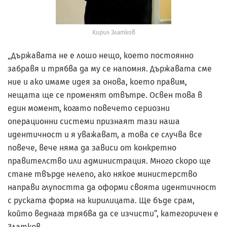
Кирил Златков
„Държавата не е лошо нещо, което постоянно
забравя и трябва да му се напомня. Държавата сме
ние и ако имаме идея за онова, което правим,
нещата ще се променят отвътре. Освен това в
един момент, когато повечето сериозни
операционни системи признаят тази наша
идентичност и я уважават, а това се случва все
повече, вече няма да зависи от конкретно
правителство или администрация. Много скоро ще
стане твърде нелепо, ако някое министерство
направи глупостта да оформи своята идентичност
с руската форма на кирилицата. Ще бъде срам,
който веднага трябва да се изчисти“, категоричен е
Златков.