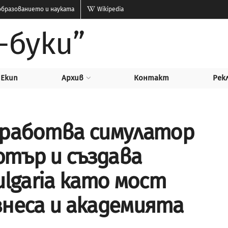
бразованието и науката
Wikipedia
-буки”
Екип
Архив
Контакт
Рек
зработва симулатор
тър и създава
ulgaria като мост
знеса и академията