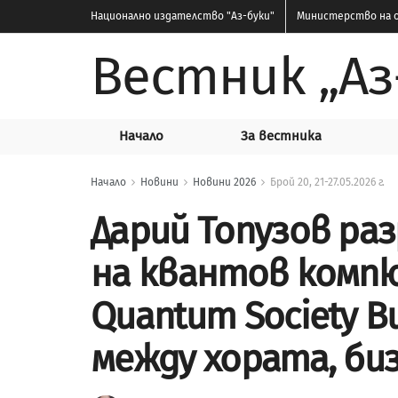
Национално издателство
"Аз-буки"
Министерство на о
Вестник „Аз
Начало
За вестника
Начало
Новини
Новини 2026
Брой 20, 21-27.05.2026 г.
Дарий Топузов ра
на квантов компю
Quantum Society B
между хората, би