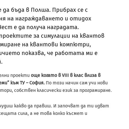
 да бъда в Полша. Прибрах се с
еня на награждаването и отидох
ест е да получа наградата.
 проектите за симулации на квантов
амиране на квантови компютри,
ичието показва, че работата ми е
.
телни проекти
още когато в VIII в клас влиза в
ми“ към ТУ – София.
По този начин сам учи нови
атори, собствен класически език за програмиране.
чудиш какво да правиш. И започват да ти идват
ещата сила, а не това колко късмет и