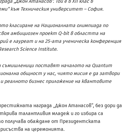
да „Джон Атанасов“. Той е в XII клас в
ми“ към Техническия университет – София.
ото класиране на Националната олимпиада по
своя амбициозен проект Q-bit в областта на
ий е лауреат и на 25-ата ученическа конференция
search Science Institute
.
ови съмишленици поставят началото на Quantum
есионална общност у нас, чиято мисия е да затвори
и реалното бизнес приложение на квантовите
престижната награда „Джон Атанасов“, без дори да
открива талантливия младеж и го избира са
ето получава обаждане от Президентската
 присъства на церемонията.