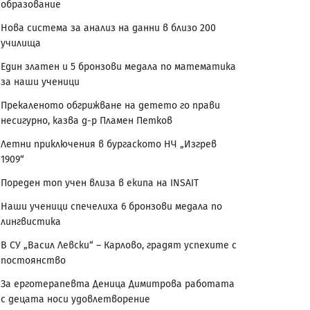
образование
Нова система за анализ на данни в близо 200
училища
Един златен и 5 бронзови медала по математика
за наши ученици
Прекаленото обгрижване на детето го прави
несигурно, казва д-р Пламен Петков
Летни приключения в бургаското НЧ „Изгрев
1909“
Пореден топ учен влиза в екипа на INSAIT
Наши ученици спечелиха 6 бронзови медала по
лингвистика
В СУ „Васил Левски“ – Карлово, градят успехите с
постоянство
За ерготерапевта Деница Димитрова работата
с децата носи удовлетворение