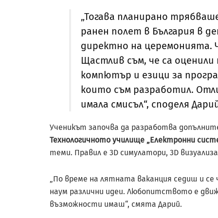
„Тогава планирано трябваше
ранен полет в България в д
директно на церемонията. Ч
Щастлив съм, че са оценили
компютър и езици за прогр
които съм разработил. Отл
имала смисъл“, споделя Дарий
Ученикът започва да разработва допълни
Технологичното училище „Електронни систе
теми. Правил е 3D симулатори, 3D визуализ
„По време на лятната ваканция седиш и се 
наум различни идеи. Любопитството е движ
възможности имаш“, смята Дарий.