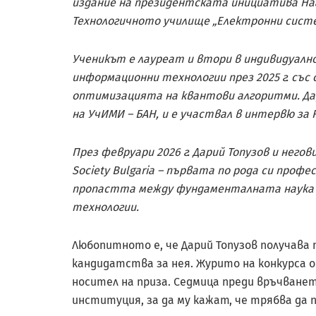
издание на президентската инициатива Награ
Технологичното училище „Електронни систе
Ученикът е лауреат и втори в индивидуалн
информационни технологии през 2025 г. със 
оптимизацията на квантови алгоритми. Дар
на УчИМИ – БАН, и е участвал в интервю за Re
През февруари 2026 г. Дарий Топузов и нег
Society Bulgaria – първата по рода си проф
пропастта между фундаменталната наука 
технологии.
Любопитното е, че Дарий Топузов получава 
кандидатства за нея. Журито на конкурса 
носител на приза. Седмица преди връчван
институция, за да му кажат, че трябва да