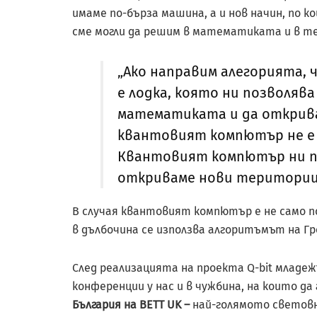
имаме по-бърза машина, а и нов начин, по 
сме могли да решим в математиката и в т
„Ако направим алегорията,
е лодка, която ни позволяв
математиката и да открив
квантовият компютър не е 
Квантовият компютър ни по
откриваме нови територии 
В случая квантовият компютър е не само по-
в дълбочина се използва алгоритъмът на Г
След реализацията на проекта Q-bit младеж
конференции у нас и в чужбина, на които да
България на BETT UK –
най-голямото световн