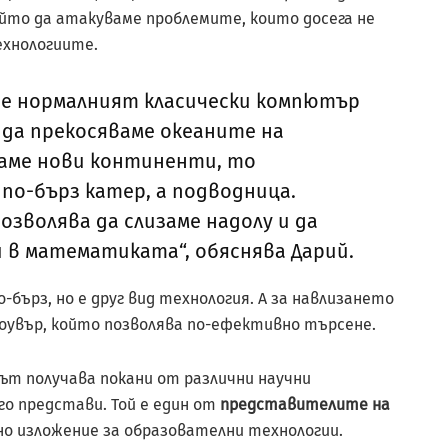
който да атакуваме проблемите, които досега не
ехнологиите.
 че нормалният класически компютър
а да прекосяваме океаните на
аме нови континенти, то
по-бърз катер, а подводница.
зволява да слизаме надолу и да
в математиката“, обяснява Дарий.
бърз, но е друг вид технология. А за навлизането
роувър, който позволява по-ефективно търсене.
ът получава покани от различни научни
 го представи. Той е един от
представителите на
о изложение за образователни технологии.