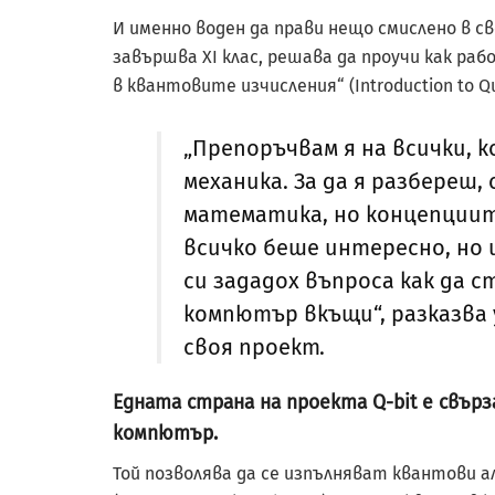
И именно воден да прави нещо смислено в с
завършва XI клас, решава да проучи как ра
в квантовите изчисления“ (Introduction to 
„Препоръчвам я на всички, 
механика. За да я разбереш
математика, но концепциит
всичко беше интересно, но и
си зададох въпроса как да 
компютър вкъщи“, разказва 
своя проект.
Едната страна на проекта Q-bit е свър
компютър.
Той позволява да се изпълняват квантови а