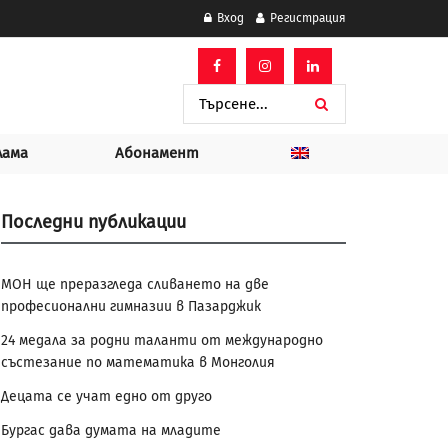
Вход
Регистрация
лама
Абонамент
Последни публикации
МОН ще преразгледа сливането на две
професионални гимназии в Пазарджик
24 медала за родни таланти от международно
състезание по математика в Монголия
Децата се учат едно от друго
Бургас дава думата на младите