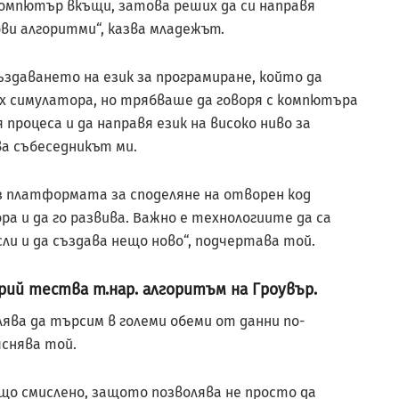
омпютър вкъщи, затова реших да си направя
ви алгоритми“, казва младежът.
ъздаването на език за програмиране, който да
х симулатора, но трябваше да говоря с компютъра
 процеса и да направя език на високо ниво за
ва събеседникът ми.
з платформата за споделяне на отворен код
ра и да го развива. Важно е технологиите да са
ли и да създава нещо ново“, подчертава той.
рий тества т.нар. алгоритъм на Гроувър.
лява да търсим в големи обеми от данни по-
снява той.
що смислено, защото позволява не просто да