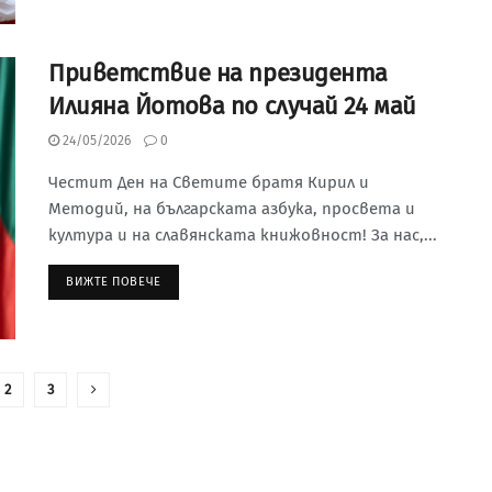
Приветствие на президента
Илияна Йотова по случай 24 май
24/05/2026
0
Честит Ден на Светите братя Кирил и
Методий, на българската азбука, просвета и
култура и на славянската книжовност! За нас,...
ВИЖТЕ ПОВЕЧЕ
2
3