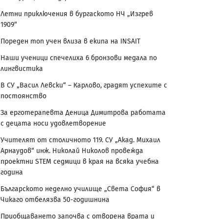
Летни приключения в бургаското НЧ „Изгрев
1909“
Пореден топ учен влиза в екипа на INSAIT
Наши ученици спечелиха 6 бронзови медала по
лингвистика
В СУ „Васил Левски“ – Карлово, градят успехите с
постоянство
За ерготерапевта Деница Димитрова работата
с децата носи удовлетворение
Учителят от столичното 119. СУ „Акад. Михаил
Арнаудов“ инж. Николай Николов провежда
проектни STEM седмици в края на всяка учебна
година
Българското неделно училище „Света София“ в
Чикаго отбелязва 50-годишнина
Приобщаването започва с отворена врата и