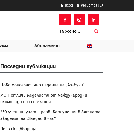
Вход
Регистрация
лама
Абонамент
Последни публикации
Ново монографично издание на „Аз-буки“
МОН отличи медалисти от международни
олимпиади и състезания
250 ученици учат и развиват умения в Лятната
академия на „Заедно в час“
Пейзаж с Двореца