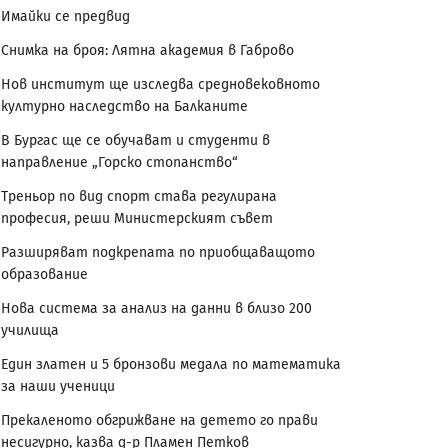
Имайки се предвид
Снимка на броя: Лятна академия в Габрово
Нов институт ще изследва средновековното
културно наследство на Балканите
В Бургас ще се обучават и студенти в
направление „Горско стопанство“
Треньор по вид спорт става регулирана
професия, реши Министерският съвет
Разширяват подкрепата по приобщаващото
образование
Нова система за анализ на данни в близо 200
училища
Един златен и 5 бронзови медала по математика
за наши ученици
Прекаленото обгрижване на детето го прави
несигурно, казва д-р Пламен Петков