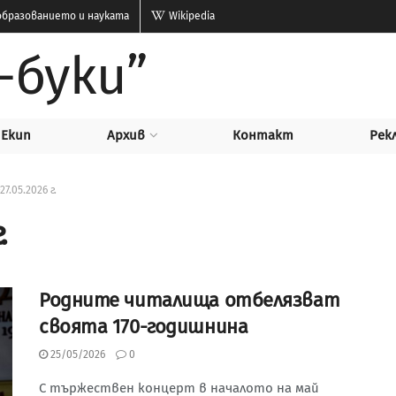
бразованието и науката
Wikipedia
-буки”
Екип
Архив
Контакт
Рек
27.05.2026 г.
.
Родните читалища отбелязват
своята 170-годишнина
25/05/2026
0
С тържествен концерт в началото на май