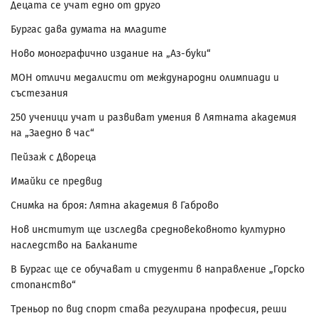
Децата се учат едно от друго
Бургас дава думата на младите
Ново монографично издание на „Аз-буки“
МОН отличи медалисти от международни олимпиади и
състезания
250 ученици учат и развиват умения в Лятната академия
на „Заедно в час“
Пейзаж с Двореца
Имайки се предвид
Снимка на броя: Лятна академия в Габрово
Нов институт ще изследва средновековното културно
наследство на Балканите
В Бургас ще се обучават и студенти в направление „Горско
стопанство“
Треньор по вид спорт става регулирана професия, реши