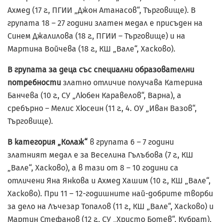
Ахмед (17 г., ПГИИ „Джон Атанасов“, Търговище). В
групата 18 – 27 години златен медал е присъден на
Синем Джалилова (18 г., ПГИИ – Търговище) и на
Мартина Войчева (18 г., КШ „Вале“, Хасково).
В групата за деца със специални образователни
потребности
златно отличие получава Катерина
Банчева (10 г., СУ „Любен Каравелов“, Варна), а
сребърно – Мелис Хюсеин (11 г., 4. ОУ „Иван Вазов“,
Търговище).
В категория „Колаж“
в групата 6 – 7 години
златният медал е за Веселина Гълъбова (7 г., КШ
„Вале“, Хасково), а в тази от 8 – 10 години са
отличени Яна Янкова и Ахмед Хашим (10 г., КШ „Вале“,
Хасково). При 11 – 12-годишните най-добрите творби
за дело на Лъчезар Топалов (11 г., КШ „Вале“, Хасково) и
Мартин Стефанов (12 г., СУ „Христо Ботев“, Кубрат),