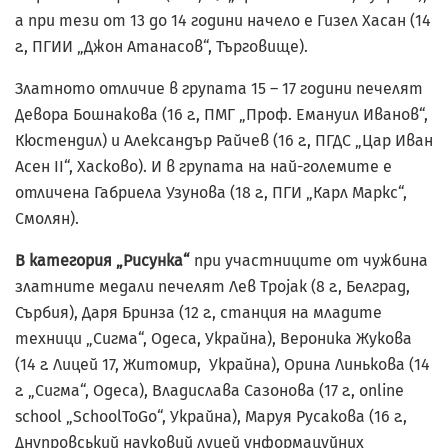
а при тези от 13 до 14 години начело е Гизел Хасан (14
г., ПГИИ „Джон Атанасов“, Търговище).
Златното отличие в групата 15 – 17 години печелят
Девора Бошнакова (16 г., ПМГ „Проф. Емануил Иванов“,
Кюстендил) и Александър Райчев (16 г., ПГДС „Цар Иван
Асен II“, Хасково). И в групата на най-големите е
отличена Габриела Узунова (18 г., ПГИ „Карл Маркс“,
Смолян).
В категория „Рисунка“
при участниците от чужбина
златните медали печелят Лев Троjак (8 г., Белград,
Сърбия), Даря Бринза (12 г., станция на младите
техници „Сигма“, Одеса, Украйна), Вероника Жукова
(14 г. Лицей 17, Житомир, Украйна), Орина Линькова (14
г. „Сигма“, Одеса), Владислава Сазонова (17 г., оnline
school „SchoolToGo“, Украйна), Маруя Русакова (16 г.,
Днупровський науковий луцей унформацуйних