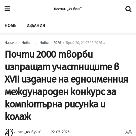
Вестник „Аз-буки”
HOME
ИЗДАНИЯ
Начало
Новини
Новини 2026
Брой 20, 21-27.05.2026 г.
Почти 2000 творби
изпращат участниците в
XVII издание на едноименния
международен конкурс за
компютърна рисунка и
колаж
A
от
„Аз-буки“
22-05-2026
A