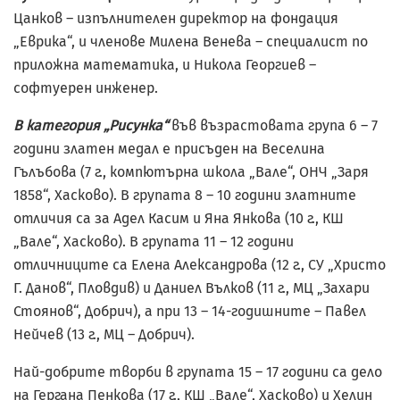
Цанков – изпълнителен директор на фондация
„Еврика“, и членове Милена Венева – специалист по
приложна математика, и Никола Георгиев –
софтуерен инженер.
В категория „Рисунка“
във възрастовата група 6 – 7
години златен медал е присъден на Веселина
Гълъбова (7 г., компютърна школа „Вале“, ОНЧ „Заря
1858“, Хасково). В групата 8 – 10 години златните
отличия са за Адел Касим и Яна Янкова (10 г., КШ
„Вале“, Хасково). В групата 11 – 12 години
отличниците са Елена Александрова (12 г., СУ „Христо
Г. Данов“, Пловдив) и Даниел Вълков (11 г., МЦ „Захари
Стоянов“, Добрич), а при 13 – 14-годишните – Павел
Нейчев (13 г., МЦ – Добрич).
Най-добрите творби в групата 15 – 17 години са дело
на Гергана Пенкова (17 г., КШ „Вале“, Хасково) и Хелин