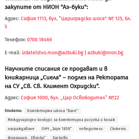
закупите от НИОН "Аз-буки":
Адрес:
София 1113, бул. “Цариградско шосе” № 125, бл.
5
Телефон:
0700 18466
Е-mail:
izdatelstvo.mon@azbuki.bg
|
azbuki@mon.bg
Научните списания се продават и в
книжарница „Сиела“ – подлез на Ректората
на СУ „Св. Св. Климент Охридски“.
Адрес:
София 1000, бул. „Цар Освободител“ №22
Етикети:
Компютърма школа "Вале"
Международен конкурс за компютърна рисунка и колаж
награждаване
ОНЧ „Заря 1858“
победители
Сюжети
фондация „ Еврика“
Хасково