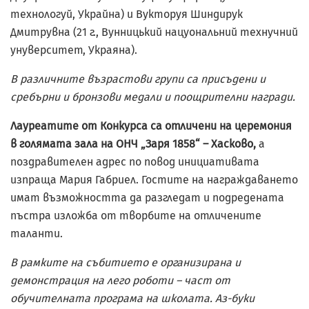
технологуй, Украйна) и Вукторуя Шиндирук
Дмитрувна (21 г., Вунницький нацуональний технучний
унуверситет, Украяна).
В различните възрастови групи са присъдени и
сребърни и бронзови медали и поощрителни награди.
Лауреатите от Конкурса са отличени на церемония
в голямата зала на ОНЧ „Заря 1858“ – Хасково,
а
поздравителен адрес по повод инициативата
изпраща Мария Габриел. Гостите на награждаването
имат възможността да разгледат и подредената
пъстра изложба от творбите на отличените
таланти.
В рамките на събитието е организирана и
демонстрация на лего роботи – част от
обучителната програма на школата. Аз-буки