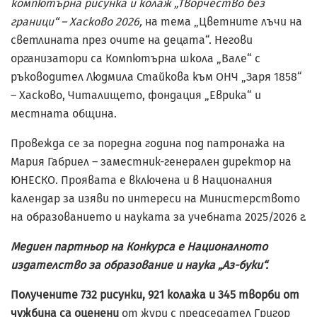
компютърна рисунка и колаж „Творчество без
граници“ – Хасково 2026,
на тема „Цветните лъчи на
светлината през очите на децата“. Негови
организатори са Компютърна школа „Вале“ с
ръководител Людмила Стайкова към ОНЧ „Заря 1858“
– Хасково, Читалището, фондация „Еврика“ и
местната община.
Провежда се за поредна година под патронажа на
Мария Габриел – заместник-генерален директор на
ЮНЕСКО. Проявата е включена и в Националния
календар за изяви по интереси нa Министерството
на образованието и науката за учебната 2025/2026 г.
Медиен партньор на Конкурса е Националното
издателство за образование и наука „Аз-буки“.
Получените 732 рисунки, 921 колажа и 345 творби от
чужбина са оценени
от жури с председател Григор