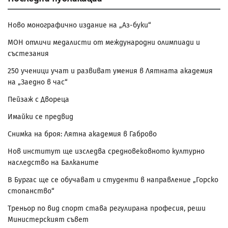
Ново монографично издание на „Аз-буки“
МОН отличи медалисти от международни олимпиади и
състезания
250 ученици учат и развиват умения в Лятната академия
на „Заедно в час“
Пейзаж с Двореца
Имайки се предвид
Снимка на броя: Лятна академия в Габрово
Нов институт ще изследва средновековното културно
наследство на Балканите
В Бургас ще се обучават и студенти в направление „Горско
стопанство“
Треньор по вид спорт става регулирана професия, реши
Министерският съвет