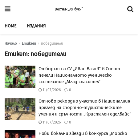
Вестник „Аз-буки”
HOME
ИЗДАНИЯ
Начало
Етикет
победители
Етикет:
победители
Отборът на СУ „Иван Вазов“ в Сопот
печели Националното ученическо
състезание „Млад спасител“
11/07/2026
0
Отново рекордно участие в Националния
преглед на спортно-туристическите
умения и сръчности „Кристален еделвайс“
11/07/2026
0
Нови вокални звезди в конкурса „Морско