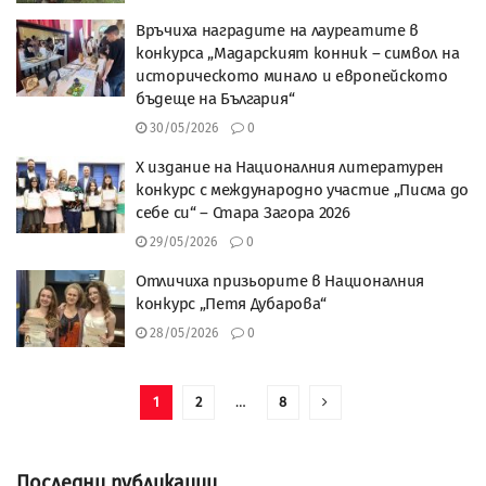
Връчиха наградите на лауреатите в
конкурса „Мадарският конник – символ на
историческото минало и европейското
бъдеще на България“
30/05/2026
0
X издание на Националния литературен
конкурс с международно участие „Писма до
себе си“ – Стара Загора 2026
29/05/2026
0
Отличиха призьорите в Националния
конкурс „Петя Дубарова“
28/05/2026
0
1
2
…
8
Последни публикации