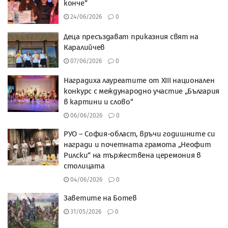
конче“
24/06/2026
0
Деца пресъздават приказния свят на
Каралийчев
07/06/2026
0
Наградиха лауреатите от XIII национален
конкурс с международно участие „България
в картини и слово“
06/06/2026
0
РУО – София-област, връчи годишните си
награди и почетната грамота „Неофит
Рилски“ на тържествена церемония в
столицата
04/06/2026
0
Заветите на Ботев
31/05/2026
0