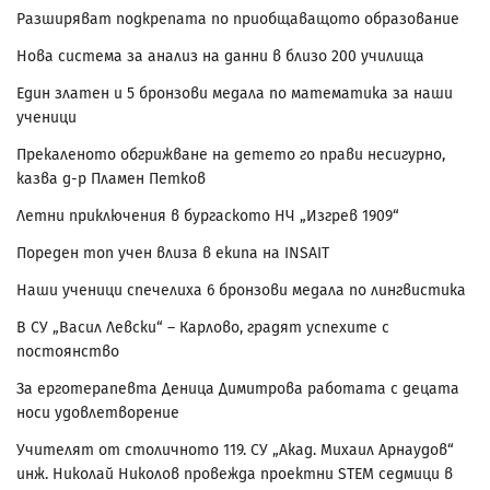
Разширяват подкрепата по приобщаващото образование
Нова система за анализ на данни в близо 200 училища
Един златен и 5 бронзови медала по математика за наши
ученици
Прекаленото обгрижване на детето го прави несигурно,
казва д-р Пламен Петков
Летни приключения в бургаското НЧ „Изгрев 1909“
Пореден топ учен влиза в екипа на INSAIT
Наши ученици спечелиха 6 бронзови медала по лингвистика
В СУ „Васил Левски“ – Карлово, градят успехите с
постоянство
За ерготерапевта Деница Димитрова работата с децата
носи удовлетворение
Учителят от столичното 119. СУ „Акад. Михаил Арнаудов“
инж. Николай Николов провежда проектни STEM седмици в