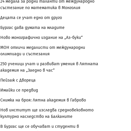
24 медала за родни таланти от международно
състезание по математика в Монголия
Децата се учат едно от друго
Бургас дава думата на младите
Ново монографично издание на „Аз-буки“
МОН отличи медалисти от международни
олимпиади и състезания
250 ученици учат и развиват умения в Лятната
академия на „Заедно в час“
Пейзаж с Двореца
Имайки се предвид
Снимка на броя: Лятна академия в Габрово
Нов институт ще изследва средновековното
културно наследство на Балканите
В Бургас ще се обучават и студенти в