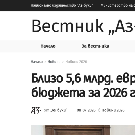
Национално издателство
"Аз-буки"
Министерство на о
Вестник „Аз
Начало
За вестника
Начало
Новини
Новини 2026
Близо 5,6 млрд. ев
бюджета за 2026 г
от
„Аз-буки“
08-07-2026
в
Новини 2026