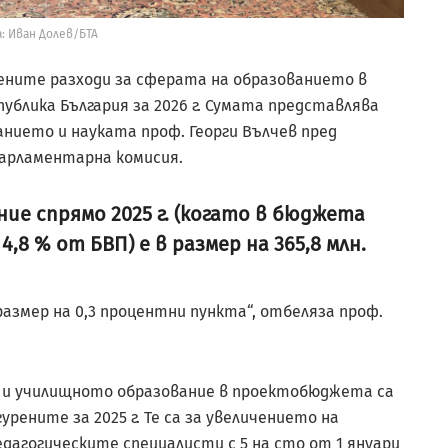
: Иван Долев/БТА
тените разходи за сферата на образованието в
блика България за 2026 г. Сумата представлява
нието и науката проф. Георги Вълчев пред
арламентарна комисия.
ие спрямо 2025 г. (когато в бюджета
 4,8 % от БВП) е в размер на 365,8 млн.
азмер на 0,3 процентни пункта“, отбеляза проф.
о и училищното образование в проектобюджета са
рените за 2025 г. Те са за увеличението на
едагогическите специалисти с 5 на сто от 1 януари