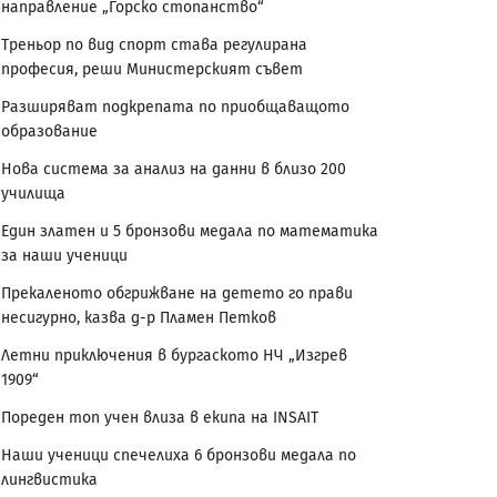
направление „Горско стопанство“
Треньор по вид спорт става регулирана
професия, реши Министерският съвет
Разширяват подкрепата по приобщаващото
образование
Нова система за анализ на данни в близо 200
училища
Един златен и 5 бронзови медала по математика
за наши ученици
Прекаленото обгрижване на детето го прави
несигурно, казва д-р Пламен Петков
Летни приключения в бургаското НЧ „Изгрев
1909“
Пореден топ учен влиза в екипа на INSAIT
Наши ученици спечелиха 6 бронзови медала по
лингвистика