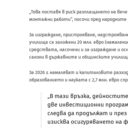
„Това поставя в риск разплащането на веч
монтажни работи“, посочи пред народните
За изграждане, пристрояване, надстрояване
училища са заложени 20 млн. евро (намаление 
средствата, насочени и за изграждане и о
салони в държавните и общинските училища (с
За 2026 г. намаляват и капиталовите разх
образованието и науката с 2,7 млн. евро спря
„В тази връзка, дейностит
две инвестиционни програми,
следва да продължат и през 
изисква осигуряването на 