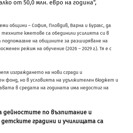
лко от 50,0 млн. евро на година“,
ми общини – София, Пловдив, Варна и Бургас, да
 техните кметове са обединили усилията си в
 подпомагане на общините за разширяване на
менен режим на обучение (2026 – 2029 г.). Тя е с
репя изграждането на нови сгради и
 фонд, но в условията на удължителен бюджет и
жавата в средата на годината има недостиг на
 на дейностите по възпитание и
в детските градини и училищата са