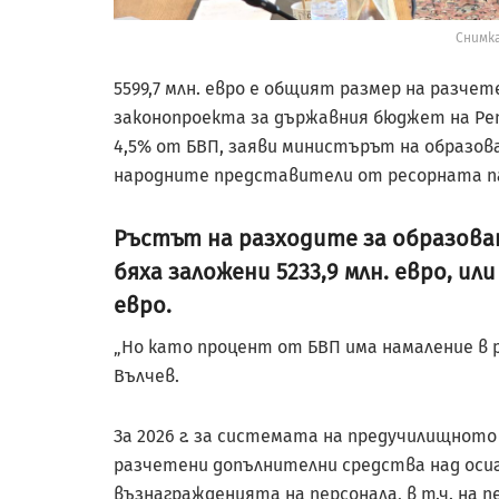
Снимка
5599,7 млн. евро е общият размер на разче
законопроекта за държавния бюджет на Репу
4,5% от БВП, заяви министърът на образова
народните представители от ресорната п
Ръстът на разходите за образован
бяха заложени 5233,9 млн. евро, или
евро.
„Но като процент от БВП има намаление в р
Вълчев.
За 2026 г. за системата на предучилищнот
разчетени допълнителни средства над осигу
възнагражденията на персонала, в т.ч. на п