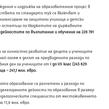
ждения и издръжка на образователния процес в
дствата по стандарти тук се включват и
финансиране на защитени училища и детски
те остатъци по бюджетите на държавните
дейностите по възпитание и обучение на 226 761
па за личностно развитие на децата и учениците
 най-голям е делът на предвидените разходи по
бния ден за учениците от
I до VII клас (245 629
 – 241,1 млн. евро.
то образование са разчетени и разходи по
делегираните дейности по образование в размер
а педагогическите специалисти от местоживеенето
11,6 млн. евро.