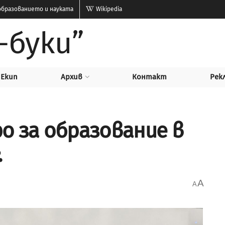
бразованието и науката
Wikipedia
-буки”
Екип
Архив
Контакт
Рек
ро за образование в
.
A
A