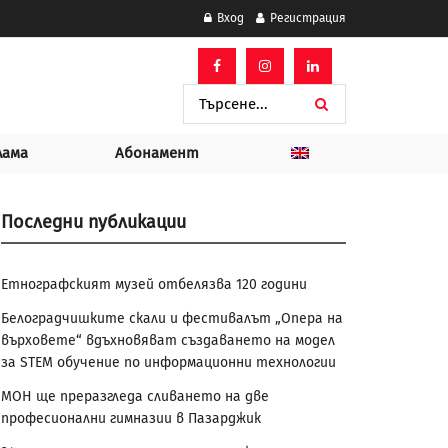
Вход
Регистрация
лама
Абонамент
Последни публикации
Етнографският музей отбелязва 120 години
Белоградчишките скали и фестивалът „Опера на
върховете“ вдъхновяват създаването на модел
за STEM обучение по информационни технологии
МОН ще преразгледа сливането на две
професионални гимназии в Пазарджик