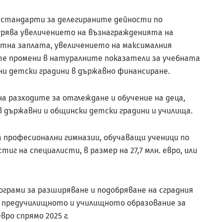
 стандарти за делегираните дейности по
игурява увеличението на възнагражденията на
ботна заплата, увеличението на максималния
те промени в натуралните показатели за учебната
стни детски градини в държавно финансиране.
 на разходите за отглеждане и обучение на деца,
в държавни и общински детски градини и училища.
а професионални гимназии, обучаващи ученици по
г на специалисти, в размер на 27,7 млн. евро, или
грами за разширяване и подобряване на сградния
 предучилищното и училищното образование за
евро спрямо 2025 г.