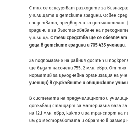
С тях се осигуряват разходите за възнагра
училищата и детските градини. Освен сре
средствата, предвидени за допълнително 
градини и за възстановяване на преходни
училища.
С тези средства ще се обезпечат 
деца в детските градини и 705 435 ученици.
За подпомагане на равния достъп и подкре
ще бъдат насочени 755, 2 млн. евро. От тях
норматив за целодневна организация на уче
ученици) в държавните и общинските училища
В системата на предучилищното и училищно
допълващ стандарт за материална база за 
на 12,1 млн. евро, както и за транспорт н
им до местоработата и обратно в размер на 