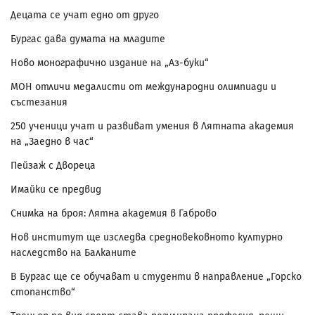
Децата се учат едно от друго
Бургас дава думата на младите
Ново монографично издание на „Аз-буки“
МОН отличи медалисти от международни олимпиади и
състезания
250 ученици учат и развиват умения в Лятната академия
на „Заедно в час“
Пейзаж с Двореца
Имайки се предвид
Снимка на броя: Лятна академия в Габрово
Нов институт ще изследва средновековното културно
наследство на Балканите
В Бургас ще се обучават и студенти в направление „Горско
стопанство“