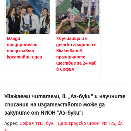
Млади
78 училища и 6
предприемачи
детски градини се
представят
включват в
креативни идеи
празничното
шествие за 24 май
в София
Уважаеми читатели, в. „Аз-буки“ и научните
списания на издателството може да
закупите от НИОН "Аз-буки":
Адрес:
София 1113, бул. “Цариградско шосе” № 125, бл.
5