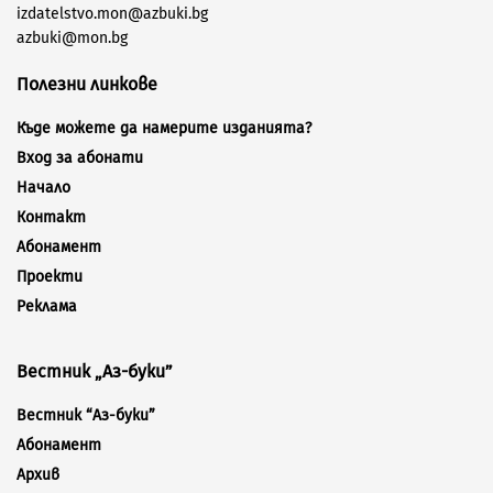
izdatelstvo.mon@azbuki.bg
azbuki@mon.bg
Полезни линкове
Къде можете да намерите изданията?
Вход за абонати
Начало
Контакт
Абонамент
Проекти
Реклама
Вестник „Аз-буки”
Вестник “Аз-буки”
Абонамент
Архив