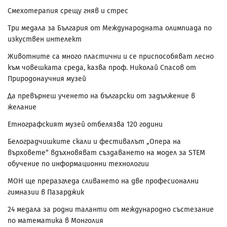
Смехотерапия срещу гняв и стрес
Три медала за България от Международната олимпиада по
изкуствен интелект
Животните са много пластични и се приспособяват лесно
към човешката среда, казва проф. Николай Спасов от
Природонаучния музей
Да превърнеш ученето на български от задължение в
желание
Етнографският музей отбелязва 120 години
Белоградчишките скали и фестивалът „Опера на
върховете“ вдъхновяват създаването на модел за STEM
обучение по информационни технологии
МОН ще преразгледа сливането на две професионални
гимназии в Пазарджик
24 медала за родни таланти от международно състезание
по математика в Монголия