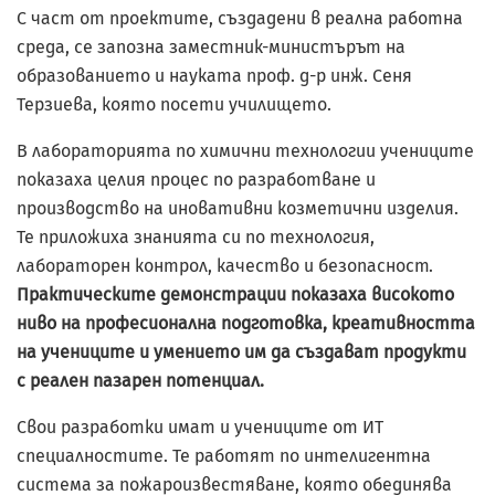
С част от проектите, създадени в реална работна
среда, се запозна заместник-министърът на
образованието и науката проф. д-р инж. Сеня
Терзиева, която посети училището.
В лабораторията по химични технологии учениците
показаха целия процес по разработване и
производство на иновативни козметични изделия.
Те приложиха знанията си по технология,
лабораторен контрол, качество и безопасност.
Практическите демонстрации показаха високото
ниво на
професионална подготовка, креативността
на учениците и умението им да
създават продукти
с реален пазарен потенциал.
Свои разработки имат и учениците от ИТ
специалностите. Те работят по интелигентна
система за пожароизвестяване, която обединява