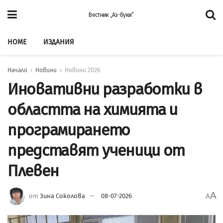
Вестник „Аз-буки”
HOME
ИЗДАНИЯ
Начало
Новини
Новини 2026
Иновативни разработки в
областта на химията и
програмирането
представят ученици от
Плевен
A
от
Зина Соколова
08-07-2026
A