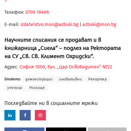
Телефон:
0700 18466
Е-mail:
izdatelstvo.mon@azbuki.bg
|
azbuki@mon.bg
Научните списания се продават и в
книжарница „Сиела“ – подлез на Ректората
на СУ „Св. Св. Климент Охридски“.
Адрес:
София 1000, бул. „Цар Освободител“ №22
Етикети:
демонстрации
иновативни
Репортер
ученици
Училище
Последвайте ни в социалните мрежи