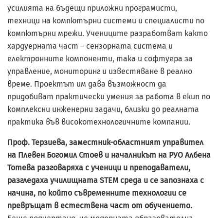
усилията на бъдещи приложни програмисти,
техници на компютърни системи и специалисти по
компютърни мрежи. Учениците разработват както
хардуерната част – сензорната система и
електронните компоненти, така и софтуера за
управление, мониторинг и известяване в реално
време. Проектът им дава възможност да
придобиват практически умения за работа в екип по
комплексни инженерни задачи, близки до реалната
практика във високотехнологичните компании.
Проф. Терзиева, заместник-областният управител
на Плевен Богомил Стоев и
началникът на РУО Албена
Тотева разговаряха с ученици и преподаватели,
разгледаха училищната STEM среда и се запознаха с
начина, по който
съвременните технологии се
превръщат в естествена част от обучението.