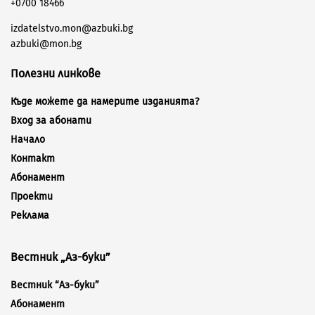
+0700 18466
izdatelstvo.mon@azbuki.bg
azbuki@mon.bg
Полезни линкове
Къде можете да намерите изданията?
Вход за абонати
Начало
Контакт
Абонамент
Проекти
Реклама
Вестник „Аз-буки”
Вестник “Аз-буки”
Абонамент