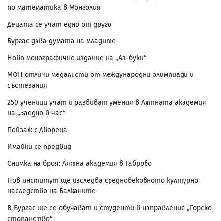
по математика в Монголия
Децата се учат едно от друго
Бургас дава думата на младите
Ново монографично издание на „Аз-буки“
МОН отличи медалисти от международни олимпиади и
състезания
250 ученици учат и развиват умения в Лятната академия
на „Заедно в час“
Пейзаж с Двореца
Имайки се предвид
Снимка на броя: Лятна академия в Габрово
Нов институт ще изследва средновековното културно
наследство на Балканите
В Бургас ще се обучават и студенти в направление „Горско
стопанство“