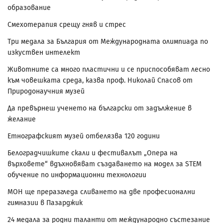
образование
Смехотерапия срещу гняв и стрес
Три медала за България от Международната олимпиада по
изкуствен интелект
Животните са много пластични и се приспособяват лесно
към човешката среда, казва проф. Николай Спасов от
Природонаучния музей
Да превърнеш ученето на български от задължение в
желание
Етнографският музей отбелязва 120 години
Белоградчишките скали и фестивалът „Опера на
върховете“ вдъхновяват създаването на модел за STEM
обучение по информационни технологии
МОН ще преразгледа сливането на две професионални
гимназии в Пазарджик
24 медала за родни таланти от международно състезание