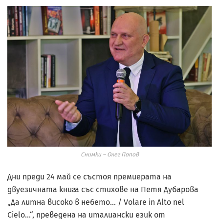
Снимки – Олег Попов
Дни преди 24 май се състоя премиерата на
двуезичната книга със стихове на Петя Дубарова
„Да литна високо в небето… / Volare in Alto nel
Cielo…“, преведена на италиански език от