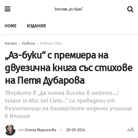
Вестник „Аз-буки”
HOME
ИЗДАНИЯ
Начало
Новини
Новини 2024
„Аз-буки“ с премиера на
двуезична книга със стихове
на Петя Дубарова
Творбите в „Да литна високо в небето…/
Volare in Alto nel Cielo…“ са преведени от
възпитаници на българските неделни училища
в Италия
A
от
Стела Маринова
20-05-2024
A