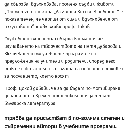
да свързва, вдъхновява, променя съдби и животи.
„Примерът с книгата „Да литна високо в небето…“ е
показателен, че черпим от сила и вдъхновение от
изкуството“, това заяви проф. Цоков.
Служебният министър обърна внимание, че
изучаването на творчеството на Петя Дубарова и
включването му учебните програми е по
предложения на учители и родители. Според него
това е показателно за силата на нейните стихове и
за посланието, което носят.
Проф. Цоков добави, че за да бъдат по-мотивирани
децата от съвременното поколение да четат
българска литература,
трябва да присъстват в по-голяма степен и
съвременни автори в учебните програми.