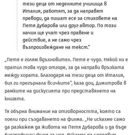
тези деца от неделните училища в
Италия, работят, за да направят
преводи, да пишат есе за стиховете на
Петя Дубарова или друг автор. По този
начин ще учат чрез правене и
действие, а не само чрез
възпроизвеждане на текст.“
„Петя е голям вдъхновител. Петя е чудо. Някой ни е
пратил това чудо отгоре, за да направи връзката
между хората. Благодаря на тези деца от Италия,
бих ги прегърнала всичките“, каза доц. Димитрова в
рамките на дискусията при представянето на
книгата.
Тя обърна внимание на отговорността, която са
поели при създаването на филма. „Не искахме само
да разкажем да живота на Петя Дубарова и да бъде
биографичен филм за нея. Искахме да направим