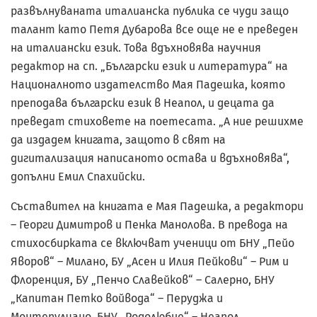
развълнуваната италианска публика се чуди защо
талант като Петя Дубарова все още не е преведен
на италиански език. Това вдъхновява научния
редактор на сп. „Български език и литература“ на
Националното издателство Мая Падешка, която
преподава български език в Неапол, и децата да
преведат стиховете на поетесата. „А ние решихме
да издадем книгата, защото в свят на
дигитализация написаното остава и вдъхновява“,
допълни Емил Спахийски.
Съставител на книгата е Мая Падешка, а редактори
– Георги Димитров и Пенка Манолова. В превода на
стихосбирката се включват ученици от БНУ „Пейо
Яворов“ – Милано, БУ „Асен и Илия Пейкови“ – Рим и
Флоренция, БУ „Пенчо Славейков“ – Салерно, БНУ
„Капитан Петко войвода“ – Перуджа и
Монтепулчано, БНУ „Родолюбие“ – Неапол.