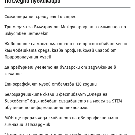
Последни публикации
Смехотерапия срещу гняв и стрес
Три медала за България от Международната олимпиада по
изкуствен интелект
Животните са много пластични и се приспособяват лесно
към човешката среда, казва проф. Николай Спасов от
Природонаучния музей
Да превърнеш ученето на български от задължение в
желание
Етнографският музей отбелязва 120 години
Белоградчишките скали и фестивалът „Опера на
върховете“ вдъхновяват създаването на модел за STEM
обучение по информационни технологии
МОН ще преразгледа сливането на две професионални
гимназии в Пазарджик
24 медала за родни таланти от международно състезание