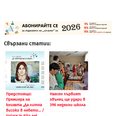
Свързани статии:
Предстоящо:
Наесен първият
Премиера на
звънец ще удари в
книгата „Да литна
396 неделни школа
високо в небето… /
Volare in Alto nel