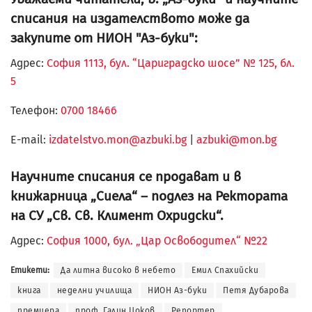
списания на издателството може да
закупите от НИОН "Аз-буки":
Адрес:
София 1113, бул. “Цариградско шосе” № 125, бл.
5
Телефон:
0700 18466
Е-mail:
izdatelstvo.mon@azbuki.bg
|
azbuki@mon.bg
Научните списания се продават и в
книжарница „Сиела“ – подлез на Ректората
на СУ „Св. Св. Климент Охридски“.
Адрес:
София 1000, бул. „Цар Освободител“ №22
Етикети:
Да литна високо в небето
Емил Спахийски
книга
неделни училища
НИОН Аз-буки
Петя Дубарова
премиера
проф. Галин Цоков
Репортер