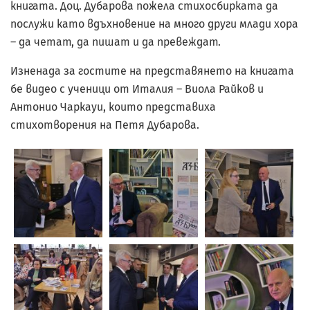
книгата. Доц. Дубарова пожела стихосбирката да
послужи като вдъхновение на много други млади хора
– да четат, да пишат и да превеждат.
Изненада за гостите на представянето на книгата
бе видео с ученици от Италия – Виола Райков и
Антонио Чаркауи, които представиха
стихотворения на Петя Дубарова.