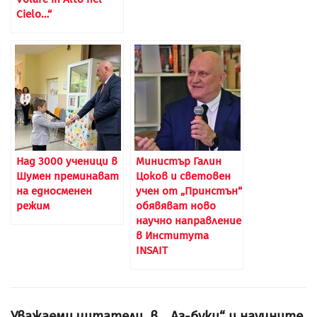
Cielo…“
Над 3000 ученици в
Министър Галин
Шумен преминават
Цоков и световен
на едносменен
учен от „Принстън“
режим
обявяват ново
научно направление
в Института
INSAIT
Уважаеми читатели, в. „Аз-буки“ и научните