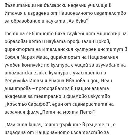
възпитаници на български неделни училища в
Италия и издадена от Националното издателство
за образование и науката „Аз-буки“.
Гости на събитието бяха служебният министър на
образованието и науката проф. Галин Цоков,
директорът на Италианския културен институт в
София Мария Маца, директорът на Националния
учебен комплекс по култура с лицей за изучаване на
италиански език и култура с участието на
Република Италия Биляна Иванова и доц. Нели
Димитрова – преподавател в Националната
академия за театрално и филмово изкуство
„Кръстьо Сарафов“, един от сценаристите на
игралния филм „Петя на моята Петя“.
„Малката книга, която държите в ръцете си, е
издадена от Националното издателство за