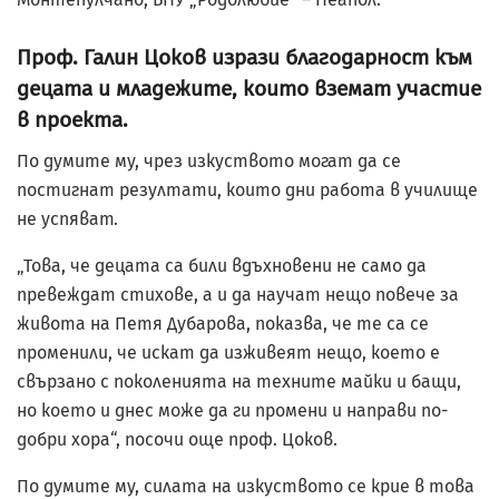
Проф. Галин Цоков изрази благодарност към
децата и младежите, които вземат участие
в проекта.
По думите му, чрез изкуството могат да се
постигнат резултати, които дни работа в училище
не успяват.
„Това, че децата са били вдъхновени не само да
превеждат стихове, а и да научат нещо повече за
живота на Петя Дубарова, показва, че те са се
променили, че искат да изживеят нещо, което е
свързано с поколенията на техните майки и бащи,
но което и днес може да ги промени и направи по-
добри хора“, посочи още проф. Цоков.
По думите му, силата на изкуството се крие в това