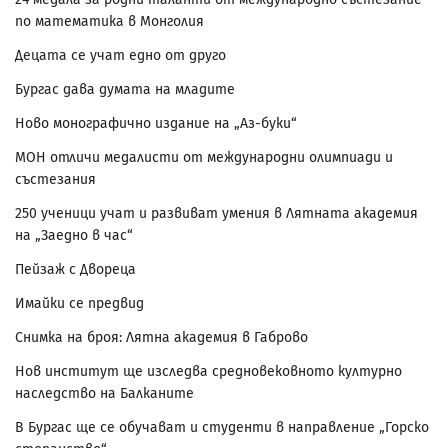
по математика в Монголия
Децата се учат едно от друго
Бургас дава думата на младите
Ново монографично издание на „Аз-буки“
МОН отличи медалисти от международни олимпиади и
състезания
250 ученици учат и развиват умения в Лятната академия
на „Заедно в час“
Пейзаж с Двореца
Имайки се предвид
Снимка на броя: Лятна академия в Габрово
Нов институт ще изследва средновековното културно
наследство на Балканите
В Бургас ще се обучават и студенти в направление „Горско