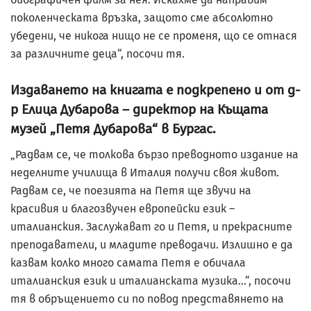
поколенческата връзка, защото сме абсолютно
убедени, че никога нищо не се променя, що се отнася
за различните деца“, посочи тя.
Издаването на книгата е подкрепено и от д-
р Елица Дубарова – директор на Къщата
музей „Петя Дубарова“ в Бургас.
„Радвам се, че толкова бързо преводното издание на
неделните училища в Италия получи своя живот.
Радвам се, че поезията на Петя ще звучи на
красивия и благозвучен европейски език –
италианския. Заслужават го и Петя, и прекрасните
преподаватели, и младите преводачи. Излишно е да
казвам колко много самата Петя е обичала
италианския език и италианската музика…“, посочи
тя в обръщението си по повод представянето на