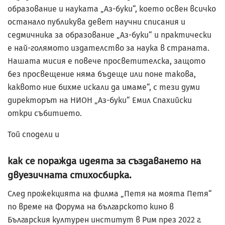
образование и науката „Аз-буки“, което освен всичко
останало публикува девет научни списания и
седмичника за образование „Аз-буки“ и практически
е най-голямото издателство за наука в страната.
Нашата мисия е повече просветителска, защото
без просвещение няма бъдеще или поне такова,
каквото ние бихме искали да имаме“, с тези думи
директорът на НИОН „Аз-буки“ Емил Спахийски
откри събитието.
Той сподели и
как се поражда идеята за създаването на
двуезичната стихосбирка.
След прожекцията на филма „Петя на моята Петя“
по време на Форума на българското кино в
Българския културен институт в Рим през 2022 г.