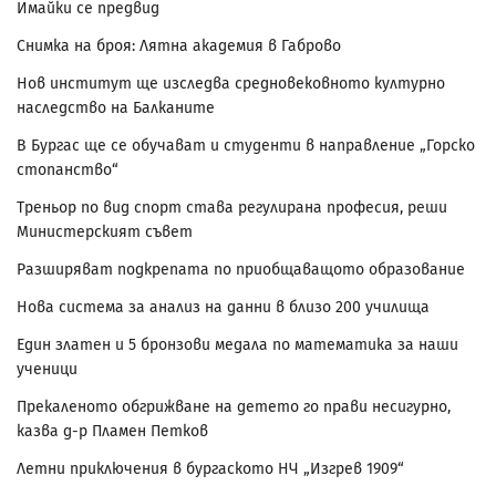
Имайки се предвид
Снимка на броя: Лятна академия в Габрово
Нов институт ще изследва средновековното културно
наследство на Балканите
В Бургас ще се обучават и студенти в направление „Горско
стопанство“
Треньор по вид спорт става регулирана професия, реши
Министерският съвет
Разширяват подкрепата по приобщаващото образование
Нова система за анализ на данни в близо 200 училища
Един златен и 5 бронзови медала по математика за наши
ученици
Прекаленото обгрижване на детето го прави несигурно,
казва д-р Пламен Петков
Летни приключения в бургаското НЧ „Изгрев 1909“