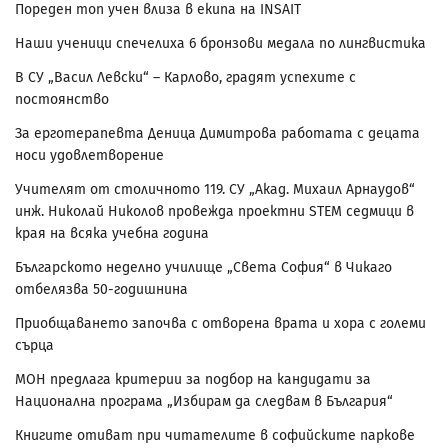
Пореден топ учен влиза в екипа на INSAIT
Наши ученици спечелиха 6 бронзови медала по лингвистика
В СУ „Васил Левски“ – Карлово, градят успехите с
постоянство
За ерготерапевта Деница Димитрова работата с децата
носи удовлетворение
Учителят от столичното 119. СУ „Акад. Михаил Арнаудов“
инж. Николай Николов провежда проектни STEM седмици в
края на всяка учебна година
Българското неделно училище „Света София“ в Чикаго
отбелязва 50-годишнина
Приобщаването започва с отворена врата и хора с големи
сърца
МОН предлага критерии за подбор на кандидати за
Национална програма „Избирам да следвам в България“
Книгите отиват при читателите в софийските паркове