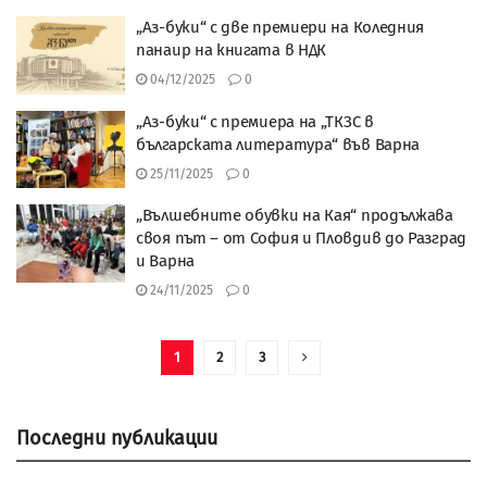
„Аз-буки“ с две премиери на Коледния
панаир на книгата в НДК
04/12/2025
0
„Аз-буки“ с премиера на „ТКЗС в
българската литература“ във Варна
25/11/2025
0
„Вълшебните обувки на Кая“ продължава
своя път – от София и Пловдив до Разград
и Варна
24/11/2025
0
1
2
3
Последни публикации