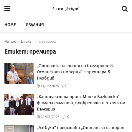
Вестник „Аз-буки”
HOME
ИЗДАНИЯ
Начало
Етикет
премиера
Етикет:
премиера
„Стопанска история на българите в
Османската империя“ с премиера в
Пловдив
13/06/2026
0
„Капиталът на проф. Минко Балкански“ –
филм за таланта, подкрепата и пътя към
България
28/05/2026
0
„Аз-буки“ представи „Стопанска история