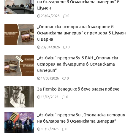
на българите в Османската империя“ в
Шумен
23/04/2026
0
„Стопанска история на българите в
Османската империя“ с премиера в Шумен
и Варна
20/04/2026
0
„Аз-буки“ представя в БАН „Стопанска
история на българите в Османската
империя“
17/03/2026
0
За Петко Венедиков вече знаем повече
13/12/2025
0
„Аз-буки“ представи „Стопанска история
на българите в Османската империя“
10/12/2025
0