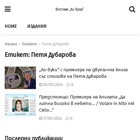
Вестник „Аз-буки”
HOME
ИЗДАНИЯ
Начало
Етикет
Петя Дубарова
Етикет:
Петя Дубарова
„Аз-буки“ с премиера на двуезична книга
със стихове на Петя Дубарова
20/05/2024
0
Предстоящо: Премиера на книгата „Да
литна високо в небето… / Volare in Alto nel
Cielo…“
17/05/2024
0
Последни публикации