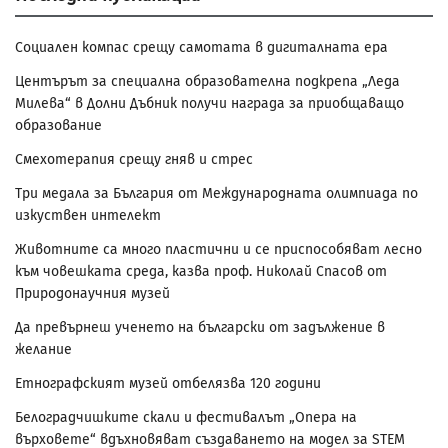
Социален компас срещу самотата в дигиталната ера
Центърът за специална образователна подкрепа „Леда
Милева“ в Долни Дъбник получи награда за приобщаващо
образование
Смехотерапия срещу гняв и стрес
Три медала за България от Международната олимпиада по
изкуствен интелект
Животните са много пластични и се приспособяват лесно
към човешката среда, казва проф. Николай Спасов от
Природонаучния музей
Да превърнеш ученето на български от задължение в
желание
Етнографският музей отбелязва 120 години
Белоградчишките скали и фестивалът „Опера на
върховете“ вдъхновяват създаването на модел за STEM