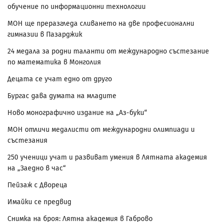
обучение по информационни технологии
МОН ще преразгледа сливането на две професионални
гимназии в Пазарджик
24 медала за родни таланти от международно състезание
по математика в Монголия
Децата се учат едно от друго
Бургас дава думата на младите
Ново монографично издание на „Аз-буки“
МОН отличи медалисти от международни олимпиади и
състезания
250 ученици учат и развиват умения в Лятната академия
на „Заедно в час“
Пейзаж с Двореца
Имайки се предвид
Снимка на броя: Лятна академия в Габрово