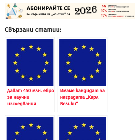
Свързани статии:
Дават 450 млн. евро
Имаме кандидат за
за научни
наградата „Карл
изследвания
Велики“