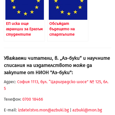
EП иска още
Обсъждат
гаранции за Еразъм
бъдещето на
студентите
стартъпите
Уважаеми читатели, в. „Аз-буки“ и научните
списания на издателството може да
закупите от НИОН "Аз-буки":
Адрес:
София 1113, бул. “Цариградско шосе” № 125, бл.
5
Телефон:
0700 18466
Е-mail:
izdatelstvo.mon@azbuki.bg
|
azbuki@mon.bg