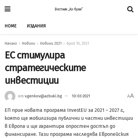
Вестник „Аз-буки”
HOME
ИЗДАНИЯ
Начало
Новини
Новини 2021
Брой 10, 2021
ЕС стимулира
стратегическите
инвестиции
A
от
v.genkov@azbuki.bg
10-03-2021
A
ЕП прие новата програма InvestEU за 2021 – 2027 г.,
която ще мобилизира публични и частни инвестиции
в Европа и ще гарантира опростен достъп до
финансиране. Тази програма наследява Европейския