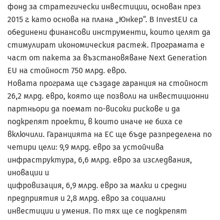
фонд за стратегически инвестиции, основан през
2015 г. като основа на плана „Юнкер“. В InvestEU са
обединени финансови инструменти, които целят да
стимулират икономическия растеж. Програмата е
част от пакета за възстановяване Next Generation
EU на стойност 750 млрд. евро.
Новата програма ще създаде гаранция на стойност
26,2 млрд. евро, която ще позволи на инвестиционни
партньори да поемат по-високи рискове и да
подкрепят проекти, в които иначе не биха се
включили. Гаранцията на ЕС ще бъде разпределена по
четири цели: 9,9 млрд. евро за устойчива
инфраструктура, 6,6 млрд. евро за изследвания,
иновации и
цифровизация, 6,9 млрд. евро за малки и средни
предприятия и 2,8 млрд. евро за социални
инвестиции и умения. По тях ще се подкрепят