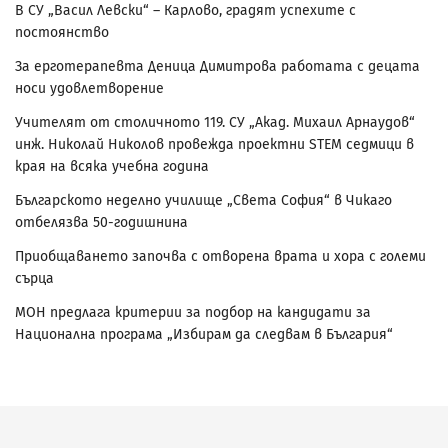
В СУ „Васил Левски“ – Карлово, градят успехите с
постоянство
За ерготерапевта Деница Димитрова работата с децата
носи удовлетворение
Учителят от столичното 119. СУ „Акад. Михаил Арнаудов“
инж. Николай Николов провежда проектни STEM седмици в
края на всяка учебна година
Българското неделно училище „Света София“ в Чикаго
отбелязва 50-годишнина
Приобщаването започва с отворена врата и хора с големи
сърца
МОН предлага критерии за подбор на кандидати за
Национална програма „Избирам да следвам в България“