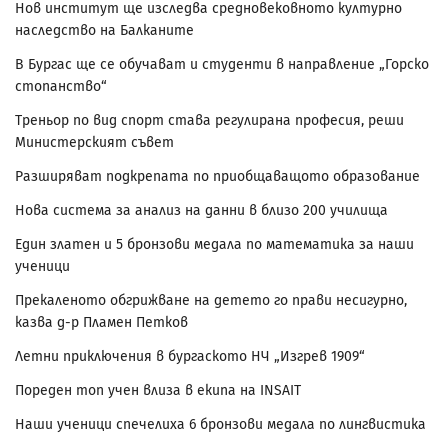
Нов институт ще изследва средновековното културно
наследство на Балканите
В Бургас ще се обучават и студенти в направление „Горско
стопанство“
Треньор по вид спорт става регулирана професия, реши
Министерският съвет
Разширяват подкрепата по приобщаващото образование
Нова система за анализ на данни в близо 200 училища
Един златен и 5 бронзови медала по математика за наши
ученици
Прекаленото обгрижване на детето го прави несигурно,
казва д-р Пламен Петков
Летни приключения в бургаското НЧ „Изгрев 1909“
Пореден топ учен влиза в екипа на INSAIT
Наши ученици спечелиха 6 бронзови медала по лингвистика