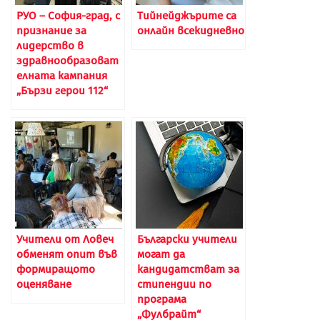
РУО – София-град, с
Тийнейджърите са
признание за
онлайн всекидневно
лидерство в
здравнообразоват
елната кампания
„Бързи герои 112“
Учители от Ловеч
Български учители
обменят опит във
могат да
формиращото
кандидатстват за
оценяване
стипендии по
програма
„Фулбрайт“