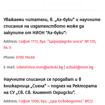
Уважаеми читатели, в. „Аз-буки“ и научните
списания на издателството може да
закупите от НИОН "Аз-буки":
Address:
София 1113, бул. “Цариградско шосе” № 125,
бл. 5
Phone:
0700 18466
Е-mail:
izdatelstvo.mon@azbuki.bg
|
azbuki@mon.bg
Научните списания се продават и в
книжарница „Сиела“ – подлез на Ректората
на СУ „Св. Св. Климент Охридски“.
Address:
София 1000, бул. „Цар Освободител“ №22