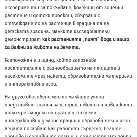
експерименти за покълване, колекции от лечебни
растения и детски проекти, свързани с
отглеждането на растения в градината на
детската градина. Малките изследователи
демонстрират
как растенията „пият“ вода и защо
са важни за живота на Земята.
Разположен е и щанд, който запознава
посетителите с разнообразието на птиците и
насекомите чрез макети, образователни материали
и интерактивни игри.
На друго обособено място малките учени
представят знания за устройството на човешкото
тяло чрез модели на органи и системи,
интерактивни демонстрации и образователни игри.
Децата показват как работят сърцето, белите
дробове и сетивните органи, и демонстрират добри