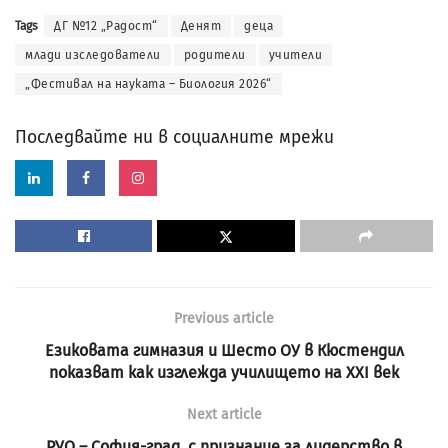
Tags
ДГ №12 „Радост“
Денят
деца
млади изследователи
родители
учители
„Фестивал на науката – Биология 2026“
Последвайте ни в социалните мрежи
Previous article
Езиковата гимназия и Шесто ОУ в Кюстендил
показват как изглежда училището на XXI век
Next article
РУО – София-град, с признание за лидерство в