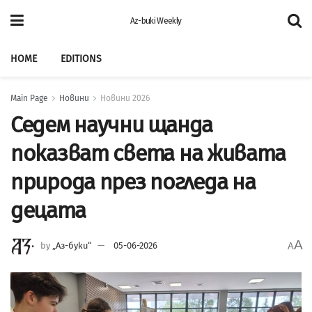
Az-buki Weekly
HOME
EDITIONS
Main Page
Новини
Новини 2026
Седем научни щанда
показват света на живата
природа през погледа на
децата
A
by
„Аз-буки“
05-06-2026
A