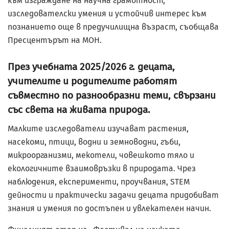
към изграждане на научна грамотност,
изследователски умения и устойчив интерес към
познанието още в предучилищна възраст, съобщава
Пресцентърът на МОН.
През учебната 2025/2026 г. децата,
учителите и родителите работят
съвместно по разнообразни теми, свързани
със света на живата природа.
Малките изследователи изучават растения,
насекоми, птици, водни и земноводни, гъби,
микроорганизми, мекотели, човешкото тяло и
екологичните взаимовръзки в природата. Чрез
наблюдения, експерименти, проучвания, STEM
дейности и практически задачи децата придобиват
знания и умения по достъпен и увлекателен начин.