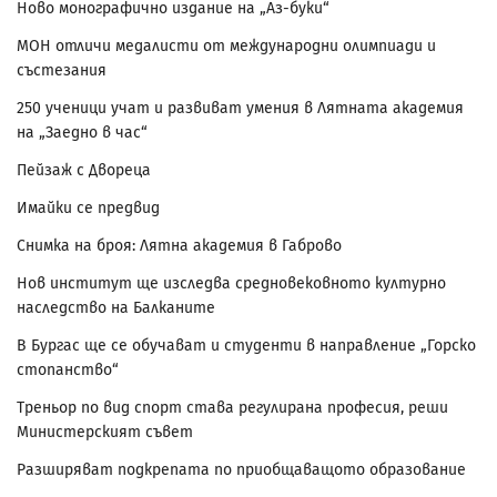
Ново монографично издание на „Аз-буки“
МОН отличи медалисти от международни олимпиади и
състезания
250 ученици учат и развиват умения в Лятната академия
на „Заедно в час“
Пейзаж с Двореца
Имайки се предвид
Снимка на броя: Лятна академия в Габрово
Нов институт ще изследва средновековното културно
наследство на Балканите
В Бургас ще се обучават и студенти в направление „Горско
стопанство“
Треньор по вид спорт става регулирана професия, реши
Министерският съвет
Разширяват подкрепата по приобщаващото образование