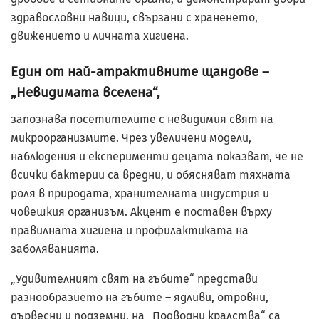
здравословни навици, свързани с храненето,
движението и личната хигиена.
Един от най-атрактивните щандове –
„Невидимата вселена“,
запознава посетителите с невидимия свят на
микроорганизмите. Чрез увеличени модели,
наблюдения и експерименти децата показват, че не
всички бактерии са вредни, и обясняват тяхната
роля в природата, хранителната индустрия и
човешкия организъм. Акцент е поставен върху
правилната хигиена и профилактиката на
заболяванията.
„Удивителният свят на гъбите“ представи
разнообразието на гъбите – ядливи, отровни,
дървесни и подземни, на „Подводни кралства“ са