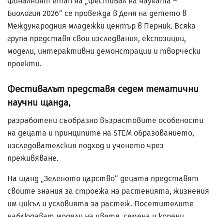
Финалният етап на „Фестивал на науката –
Биология 2026“ се провежда в Деня на детето в
Международния младежки център в Перник. Всяка
група представя свои изследвания, експозиции,
модели, интерактивни демонстрации и творчески
проекти.
Фестивалът представя седем тематични
научни щанда,
разработени съобразно възрастовите особености
на децата и принципите на STEM образованието,
изследователския подход и ученето чрез
преживяване.
На щанд „Зеленото царство“ децата представят
своите знания за строежа на растенията, жизнения
им цикъл и условията за растеж. Посетителите
наблюдават модели на цветя, семена и корени,