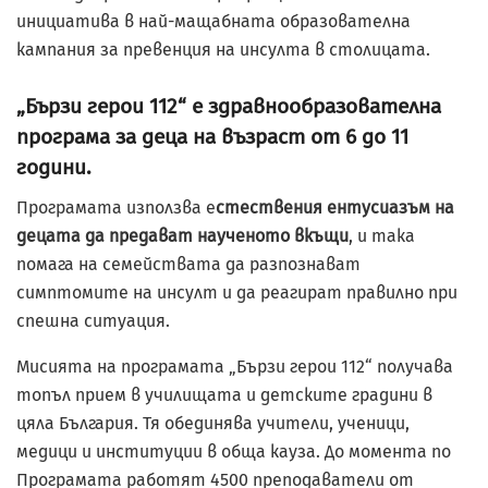
инициатива в най-мащабната образователна
кампания за превенция на инсулта в столицата.
„Бързи герои 112“ е здравнообразователна
програма за деца на възраст от 6 до 11
години.
Програмата използва е
стествения ентусиазъм на
децата да предават наученото вкъщи
, и така
помага на семействата да разпознават
симптомите на инсулт и да реагират правилно при
спешна ситуация.
Мисията на програмата „Бързи герои 112“ получава
топъл прием в училищата и детските градини в
цяла България. Тя обединява учители, ученици,
медици и институции в обща кауза. До момента по
Програмата работят 4500 преподаватели от