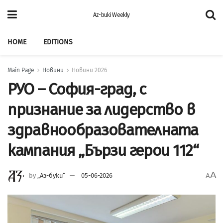
Az-buki Weekly
HOME
EDITIONS
Main Page
Новини
Новини 2026
РУО – София-град, с
признание за лидерство в
здравнообразователната
кампания „Бързи герои 112“
A
by
„Аз-буки“
05-06-2026
A