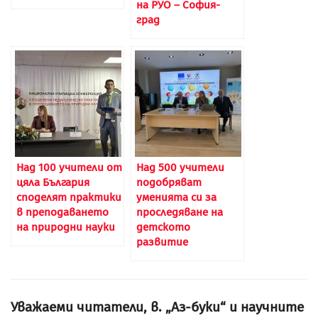
на РУО – София-
град
Над 100 учители от
Над 500 учители
цяла България
подобряват
споделят практики
уменията си за
в преподаването
проследяване на
на природни науки
детското
развитие
Уважаеми читатели, в. „Аз-буки“ и научните