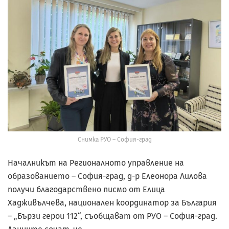
Снимка РУО – София-град
Началникът на Регионалното управление на
образованието – София-град, д-р Елеонора Лилова
получи благодарствено писмо от Елица
Хадживълчева, национален координатор за България
– „Бързи герои 112“, съобщават от РУО – София-град.