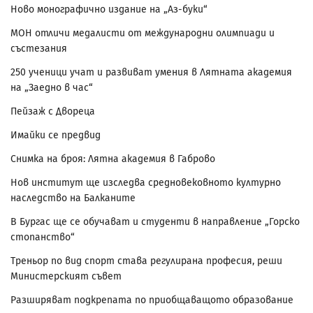
Ново монографично издание на „Аз-буки“
МОН отличи медалисти от международни олимпиади и
състезания
250 ученици учат и развиват умения в Лятната академия
на „Заедно в час“
Пейзаж с Двореца
Имайки се предвид
Снимка на броя: Лятна академия в Габрово
Нов институт ще изследва средновековното културно
наследство на Балканите
В Бургас ще се обучават и студенти в направление „Горско
стопанство“
Треньор по вид спорт става регулирана професия, реши
Министерският съвет
Разширяват подкрепата по приобщаващото образование