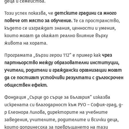
деца и семейства.
Този успех показва, че
детските градини са много
повече от място за обучение.
Те са пространство,
където се изграждат знания, ценности и умения,
които могат да окажат реално влияние върху
живота на хората.
Програмата „Бързи герои 112“ е пример как
чрез
партньорство между образователни институции,
учители, родители и граждански организации могат
да се постигат устойчиви резултати с дългосрочен
обществен ефект.
Фондация „Сърце до сърце за България“ изказва
искрената си благодарност към РУО – София-град, д-
р Елеонора Лилова, директорите на учебните
заведения, учителите, родителите и всички деца,
които допринесоха за превръщането на тази