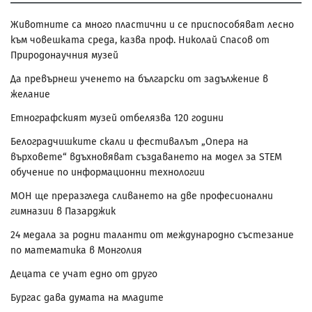
Животните са много пластични и се приспособяват лесно
към човешката среда, казва проф. Николай Спасов от
Природонаучния музей
Да превърнеш ученето на български от задължение в
желание
Етнографският музей отбелязва 120 години
Белоградчишките скали и фестивалът „Опера на
върховете“ вдъхновяват създаването на модел за STEM
обучение по информационни технологии
МОН ще преразгледа сливането на две професионални
гимназии в Пазарджик
24 медала за родни таланти от международно състезание
по математика в Монголия
Децата се учат едно от друго
Бургас дава думата на младите