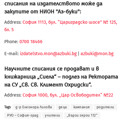
списания на издателството може да
закупите от НИОН "Аз-буки":
Address:
София 1113, бул. “Цариградско шосе” № 125,
бл. 5
Phone:
0700 18466
Е-mail:
izdatelstvo.mon@azbuki.bg
|
azbuki@mon.bg
Научните списания се продават и в
книжарница „Сиела“ – подлез на Ректората
на СУ „Св. Св. Климент Охридски“.
Address:
София 1000, бул. „Цар Освободител“ №22
Tags
д-р Елеонора Лилова
деца
кампания
родители
РУО – София-град
учители
„Бързи герои 112“