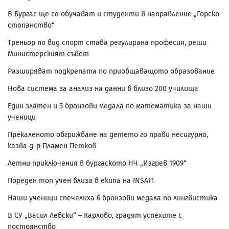
В Бургас ще се обучават и студенти в направление „Горско
стопанство“
Треньор по вид спорт става регулирана професия, реши
Министерският съвет
Разширяват подкрепата по приобщаващото образование
Нова система за анализ на данни в близо 200 училища
Един златен и 5 бронзови медала по математика за наши
ученици
Прекаленото обгрижване на детето го прави несигурно,
казва д-р Пламен Петков
Летни приключения в бургаското НЧ „Изгрев 1909“
Пореден топ учен влиза в екипа на INSAIT
Наши ученици спечелиха 6 бронзови медала по лингвистика
В СУ „Васил Левски“ – Карлово, градят успехите с
постоянство