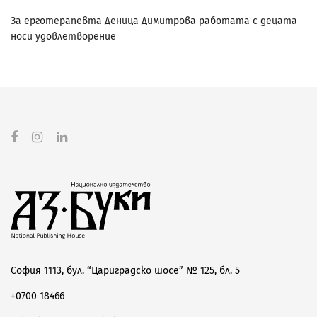
За ерготерапевта Деница Димитрова работата с децата
носи удовлетворение
София 1113, бул. “Цариградско шосе” № 125, бл. 5
+0700 18466