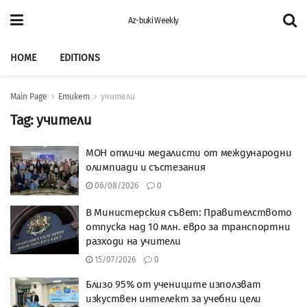
Az-buki Weekly
HOME
EDITIONS
Main Page
Етикет
учители
Tag:
учители
МОН отличи медалисти от международни
олимпиади и състезания
06/08/2026
0
В Министерския съвет: Правителството
отпуска над 10 млн. евро за транспортни
разходи на учители
15/07/2026
0
Близо 95% от учениците използват
изкуствен интелект за учебни цели