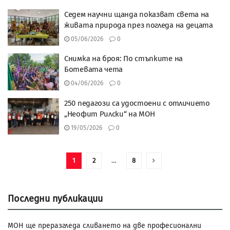
Седем научни щанда показват света на
живата природа през погледа на децата
05/06/2026
0
Снимка на броя: По стъпките на
Ботевата чета
04/06/2026
0
250 педагози са удостоени с отличието
„Неофит Рилски“ на МОН
19/05/2026
0
1
2
…
8
Последни публикации
МОН ще преразгледа сливането на две професионални