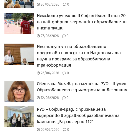
30/06/2026
0
Немското училище в София влезе в топ 20
на най-добрите германски образователни
институции
27/06/2026
0
Институтът по образованието
представи напредъка по Националната
научна програма за образователна
трансформация
26/06/2026
0
Светлана Милева, началник на РУО – Шумен:
Образованието е дългосрочна инвестиция
12/06/2026
0
РУО – София-град, с признание за
лидерство в здравнообразователната
кампания „Бързи герои 112“
05/06/2026
0