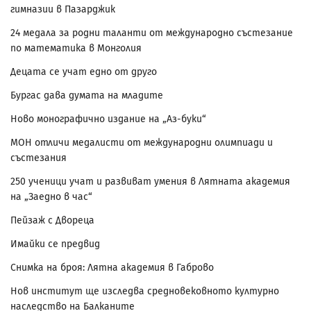
гимназии в Пазарджик
24 медала за родни таланти от международно състезание
по математика в Монголия
Децата се учат едно от друго
Бургас дава думата на младите
Ново монографично издание на „Аз-буки“
МОН отличи медалисти от международни олимпиади и
състезания
250 ученици учат и развиват умения в Лятната академия
на „Заедно в час“
Пейзаж с Двореца
Имайки се предвид
Снимка на броя: Лятна академия в Габрово
Нов институт ще изследва средновековното културно
наследство на Балканите