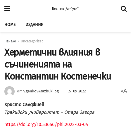
Вестник „Аз-буки”
HOME
ИЗДАНИЯ
Начало
Uncategorized
Херметични влияния в
съчиненията на
Константин Костенечки
A
от
v.genkov@azbuki.bg
27-09-2022
A
Христо Салджиев
Тракийски университет – Стара Загора
https://doi.org/10.53656/phil2022-03-04