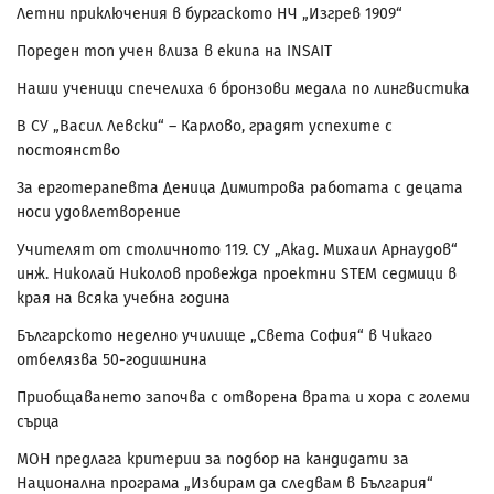
Летни приключения в бургаското НЧ „Изгрев 1909“
Пореден топ учен влиза в екипа на INSAIT
Наши ученици спечелиха 6 бронзови медала по лингвистика
В СУ „Васил Левски“ – Карлово, градят успехите с
постоянство
За ерготерапевта Деница Димитрова работата с децата
носи удовлетворение
Учителят от столичното 119. СУ „Акад. Михаил Арнаудов“
инж. Николай Николов провежда проектни STEM седмици в
края на всяка учебна година
Българското неделно училище „Света София“ в Чикаго
отбелязва 50-годишнина
Приобщаването започва с отворена врата и хора с големи
сърца
МОН предлага критерии за подбор на кандидати за
Национална програма „Избирам да следвам в България“