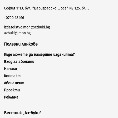
София 1113, бул. “Цариградско шосе” № 125, бл. 5
+0700 18466
izdatelstvo.mon@azbuki.bg
azbuki@mon.bg
Полезни линкове
Къде можете да намерите изданията?
Вход за абонати
Начало
Контакт
Абонамент
Проекти
Реклама
Вестник „Аз-буки”