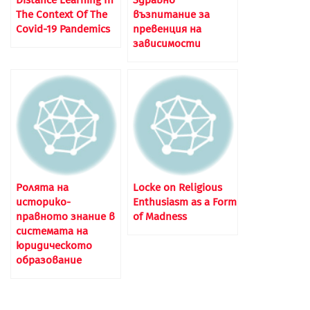
Distance Learning In
Здравно
The Context Of The
възпитание за
Covid-19 Pandemics
превенция на
зависимости
Ролята на
Locke on Religious
историко-
Enthusiasm as a Form
правното знание в
of Madness
системата на
юридическото
образование