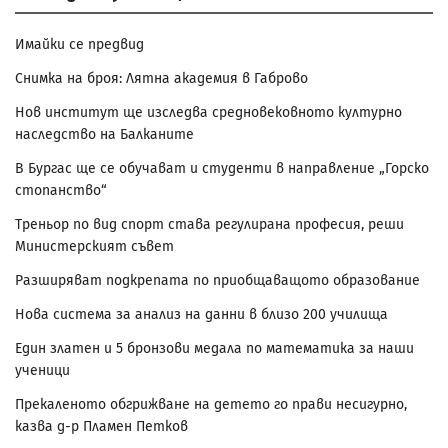
Имайки се предвид
Снимка на броя: Лятна академия в Габрово
Нов институт ще изследва средновековното културно
наследство на Балканите
В Бургас ще се обучават и студенти в направление „Горско
стопанство“
Треньор по вид спорт става регулирана професия, реши
Министерският съвет
Разширяват подкрепата по приобщаващото образование
Нова система за анализ на данни в близо 200 училища
Един златен и 5 бронзови медала по математика за наши
ученици
Прекаленото обгрижване на детето го прави несигурно,
казва д-р Пламен Петков