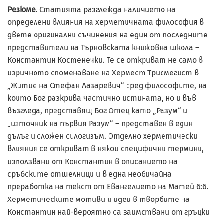
Резюме.
Статията разглежда наличието на
определени влияния на херметичната философия в
двете оригинални съчинения на един от последните
представители на Търновската книжовна школа –
Константин Костенечки. Те се откриват не само в
изричното споменаване на Хермест Трисмегист в
„Житие на Стефан Лазаревич“ сред философите, на
които Бог разкрива частично истината, но и във
възгледа, представящ Бог Отец като „Разум“ и
„източник на първия Разум“ – представен в един
дълъг и сложен силогизъм. Отделно херметически
влияния се откриват в някои специфични термини,
използвани от Константин в описанието на
сръбските отшелници и в една необичайна
преработка на текст от Евангелието на Матей 6:6.
Херметическите мотиви и идеи в творбите на
Константин най-вероятно са заимствани от гръцки