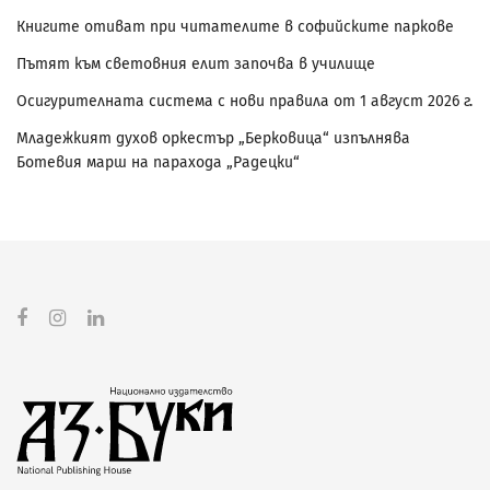
Книгите отиват при читателите в софийските паркове
Пътят към световния елит започва в училище
Осигурителната система с нови правила от 1 август 2026 г.
Младежкият духов оркестър „Берковица“ изпълнява
Ботевия марш на парахода „Радецки“