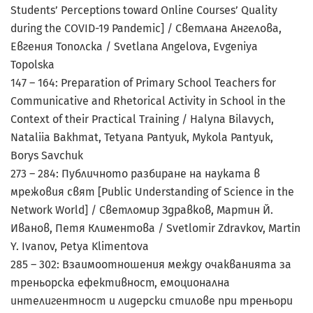
Students’ Perceptions toward Online Courses’ Quality
during the COVID-19 Pandemic] / Светлана Ангелова,
Евгения Тополска / Svetlana Angelova, Evgeniya
Topolska
147 – 164: Preparation of Primary School Teachers for
Communicative and Rhetorical Activity in School in the
Context of their Practical Training / Halyna Bilavych,
Nataliia Bakhmat, Tetyana Pantyuk, Mykola Pantyuk,
Borys Savchuk
273 – 284: Публичното разбиране на науката в
мрежовия свят [Public Understanding of Science in the
Network World] / Светломир Здравков, Мартин Й.
Иванов, Петя Климентова / Svetlomir Zdravkov, Martin
Y. Ivanov, Petya Klimentova
285 – 302: Взаимоотношения между очакванията за
треньорска ефективност, емоционална
интелигентност и лидерски стилове при треньори