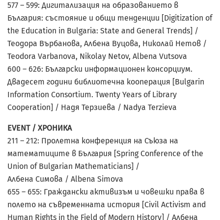
577 – 599: Дигитализация на образованието в
България: състояние и общи тенденции [Digitization of
the Education in Bulgaria: State and General Trends] /
Теодора Върбанова, Албена Вуцова, Николай Нетов /
Teodora Varbanova, Nikolay Netov, Albena Vutsova
600 – 626: Български информационен консорциум.
Двадесет години библиотечна кооперация [Bulgarin
Information Consortium. Twenty Years of Library
Cooperation] / Надя Терзиева / Nadya Terzieva
EVENT / ХРОНИКА
211 – 212: Пролетна конференция на Съюза на
математиците в България [Spring Conference of the
Union of Bulgarian Mathematicians] /
Албена Симова / Albena Simova
655 – 655: Граждански активизъм и човешки права в
полето на съвременната история [Civil Activism and
Human Rights in the Field of Modern History] / Албена