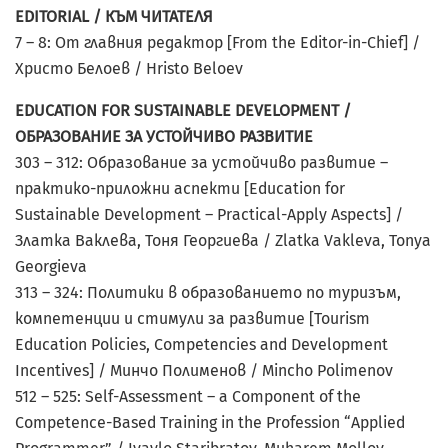
EDITORIAL / КЪМ ЧИТАТЕЛЯ
7 – 8: От главния редактор [From the Editor-in-Chief] /
Христо Белоев / Hristo Beloev
EDUCATION FOR SUSTAINABLE DEVELOPMENT /
ОБРАЗОВАНИЕ ЗА УСТОЙЧИВО РАЗВИТИЕ
303 – 312: Образование за устойчиво развитие –
практико-приложни аспекти [Education for
Sustainable Development – Practical-Apply Aspects] /
Златка Ваклева, Тоня Георгиева / Zlatka Vakleva, Tonya
Georgieva
313 – 324: Политики в образованието по туризъм,
компетенции и стимули за развитие [Tourism
Education Policies, Competencies and Development
Incentives] / Минчо Полименов / Mincho Polimenov
512 – 525: Self-Assessment – a Component of the
Competence-Based Training in the Profession “Applied