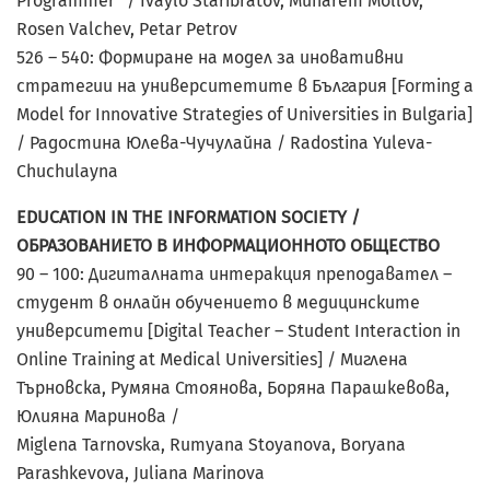
Programmer” / Ivaylo Staribratov, Muharem Mollov,
Rosen Valchev, Petar Petrov
526 – 540: Формиране на модел за иновативни
стратегии на университетите в България [Forming a
Model for Innovative Strategies of Universities in Bulgaria]
/ Радостина Юлева-Чучулайна / Radostina Yuleva-
Chuchulayna
EDUCATION IN THE INFORMATION SOCIETY /
ОБРАЗОВАНИЕТО В ИНФОРМАЦИОННОТО ОБЩЕСТВО
90 – 100: Дигиталната интеракция преподавател –
студент в онлайн обучението в медицинските
университети [Digital Teacher – Student Interaction in
Online Training at Medical Universities] / Миглена
Търновска, Румяна Стоянова, Боряна Парашкевова,
Юлияна Маринова /
Miglena Tarnovska, Rumyana Stoyanova, Boryana
Parashkevova, Juliana Marinova