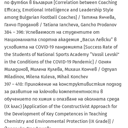
по футбол в България [Correlation between Coaching
Efficacy, Emotional Intelligence and Leadership Style
among Bulgarian Football Coaches] / Татяна Янчева,
Ганчо Проданов / Tatiana Iancheva, Gancho Prodanov
384 – 396: Успеваемост на студентите от
Националната спортна академия „Васил Левски“ в
условията на COVID-19 пандемията [Success Rate of
the Students of National Sports Academy “Vassil Levski”
in the Conditions of the COVID-19 Pandemic] / Огнян
Миладинов, Милена Кулева, Михаил Кончев / Ognyan
Miladinov, Milena Kuleva, Mihail Konchev
397 – 410: Приложение на конструктивисткия подход
за развитие на ключови компетентности в
обучението по химия и опазване на околната среда
(IX клас) [Application of the Constructivist Approach for
the Development of Key Competences in Teaching
Chemistry and Environmental Protection (IX Grade)] /