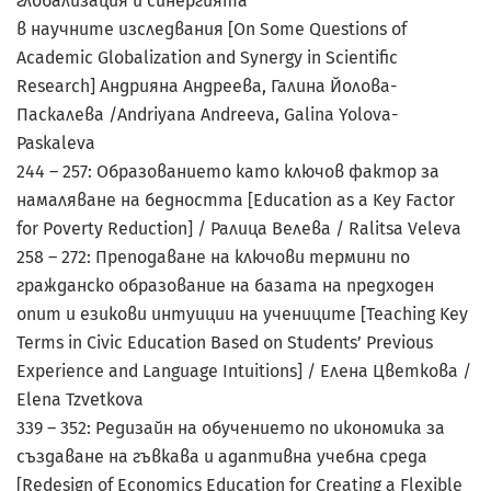
глобализация и синергията
в научните изследвания [On Some Questions of
Academic Globalization and Synergy in Scientific
Research] Андрияна Андреева, Галина Йолова-
Паскалева /Andriyana Andreeva, Galina Yolova-
Paskaleva
244 – 257: Образованието като ключов фактор за
намаляване на бедността [Education as a Key Factor
for Poverty Reduction] / Ралица Велева / Ralitsa Veleva
258 – 272: Преподаване на ключови термини по
гражданско образование на базата на предходен
опит и езикови интуиции на учениците [Teaching Key
Terms in Civic Education Based on Students’ Previous
Experience and Language Intuitions] / Елена Цветкова /
Elena Tzvetkova
339 – 352: Редизайн на обучението по икономика за
създаване на гъвкава и адаптивна учебна среда
[Redesign of Economics Education for Creating a Flexible