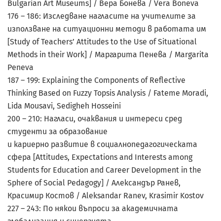
Bulgarian Art Museums] / Вера Бонева / Vera Boneva
176 – 186: Изследване нагласите на учителите за
използване на ситуационни методи в работата им
[Study of Teachers’ Attitudes to the Use of Situational
Methods in their Work] / Маргарита Пенева / Margarita
Peneva
187 – 199: Explaining the Components of Reflective
Thinking Based on Fuzzy Topsis Analysis / Fateme Moradi,
Lida Mousavi, Sedigheh Hosseini
200 – 210: Нагласи, очаквания и интереси сред
студенти за образование
и кариерно развитие в социалнопедагогическата
сфера [Attitudes, Expectations and Interests among
Students for Education and Career Development in the
Sphere of Social Pedagogy] / Александър Ранев,
Красимир Костов / Aleksandar Ranev, Krasimir Kostov
227 – 243: По някои въпроси за академичната