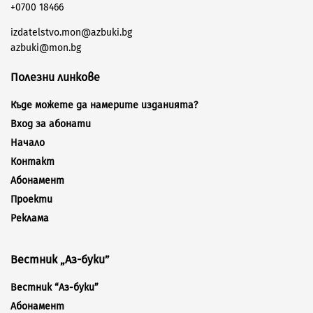
+0700 18466
izdatelstvo.mon@azbuki.bg
azbuki@mon.bg
Полезни линкове
Къде можете да намерите изданията?
Вход за абонати
Начало
Контакт
Абонамент
Проекти
Реклама
Вестник „Аз-буки”
Вестник “Аз-буки”
Абонамент