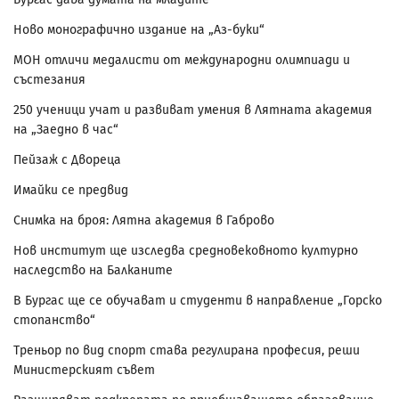
Ново монографично издание на „Аз-буки“
МОН отличи медалисти от международни олимпиади и
състезания
250 ученици учат и развиват умения в Лятната академия
на „Заедно в час“
Пейзаж с Двореца
Имайки се предвид
Снимка на броя: Лятна академия в Габрово
Нов институт ще изследва средновековното културно
наследство на Балканите
В Бургас ще се обучават и студенти в направление „Горско
стопанство“
Треньор по вид спорт става регулирана професия, реши
Министерският съвет