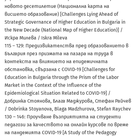
новото десетилетие (Национална карта на
висшето образование) [Challenges Lying Ahead of
Strategic Governance of Higher Education in Bulgaria in
the New Decade (National Map of Higher Education)] /
Искра Милева / Iskra Mileva
115 – 129: Предизвикателства пред образованието в
България през призмата на пазара на труда в
контекста на влиянието на епидемичната
обстановка, свързана с COVID-19 [Challenges for
Education in Bulgaria through the Prism of the Labor
Market in the Context of the Influence of the
Epidemiological Situation Related to COVID-19] /
Добринка Стоянова, Блага Маджурова, Стефан Райчев
/ Dobrinka Stoyanova, Blaga Madzhurova, Stefan Raychev
130 – 146: Проучване възприятията на студенти
педагози за качеството на онлайн курсове по време
на пандемията COVID-19 [A Study of the Pedagogy