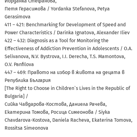
Йорданка Стефанова,
Петя Герасимова / Yordanka Stefanova, Petya
Gerasimova
411 – 421: Benchmarking for Development of Speed and
Power Characteristics / Darinka Ignatova, Alexander Iliev
422 – 432: Diagnosis as a Tool for Monitoring the
Effectiveness of Addiction Prevention in Adolescents / O.A.
Selivanova, N.V. Bystrova, I.I. Derecha, T.S. Mamontova,
O.V. Panfilova
447 – 469: Правото на избор в живота на децата в
Република България
[The Right to Choose in Children`s Lives in the Republic of
Bulgaria] /
Сийка Чавдарова-Костова, Даниела Рачева,
Екатерина Томова, Росица Симеонова / Siyka
Chavdarova-Kostova, Daniela Racheva, Ekaterina Tomova,
Rossitsa Simeonova