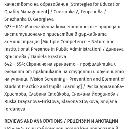
качеството на образование [Strategies for Education
Quality Management] / Снежанка Д. Георгиева /
Snezhanka D. Georgieva
627 – 641: Многоликата компетентност – природа и
институционално присъствие в държавната
администрация [Multiple Competence – Nature and
Institutional Presence in Public Administration] / Даниела
Кръстева / Daniela Krasteva
642 – 654: Скрининг на зрението – профилактика и
елемент от практиката на студенти и обучението
на ученици [Vision Screening – Prevention and Element of
Student Practice and Pupils Learning] / Руска Драганова-
Христова, Славена Стойкова, Снежана Йорданова /
Ruska Draganova-Hristova, Slavena Stoykova, Snejana
Iordanova
REVIEWS AND ANNOTATIONS / РЕЦЕНЗИИ И АНОТАЦИИ
541 – 544: Един съвременен поглед към природата в