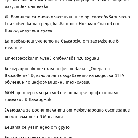
изкуствен интелект
Животните са много пластични и се приспособяват лесно
към човешката среда, казва проф. Николай Спасов от
Природонаучния музей
Да превърнеш ученето на български от задължение в
желание
Етнографският музей отбелязва 120 години
Белоградчишките скали и фестивалът „Опера на
върховете“ вдъхновяват създаването на модел за STEM
обучение по информационни технологии
МОН ще преразгледа сливането на две професионални
гимназии в Пазарджик
24 медала за родни таланти от международно състезание
по математика в Монголия
Децата се учат едно от друго
Бургас дава думата на младите