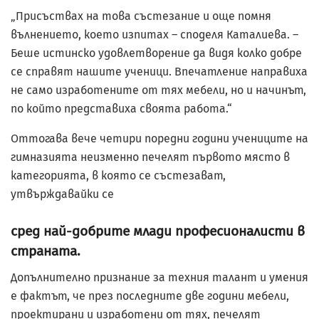
„Присъствах на това състезание и още помня
вълнението, което изпитах – споделя Каталиева. –
Беше истинско удовлетворение да видя колко добре
се справят нашите ученици. Впечатление направиха
не само изработените от тях мебели, но и начинът,
по който представиха своята работа.“
Оттогава вече четири поредни години учениците на
гимназията неизменно печелят първото място в
категорията, в която се състезават,
утвърждавайки се
сред най-добрите млади професионалисти в
страната.
Допълнително признание за техния талант и умения
е фактът, че през последните две години мебели,
проектирани и изработени от тях, печелят