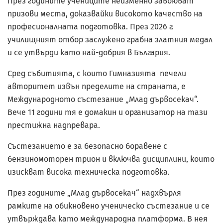
През годините учениците неизменно завоюват
призови места, доказвайки високото качество на
професионалната подготовка. През 2026 г.
училищният отбор заслужено грабна златния медал
и се утвърди като най-добрия в България.
Сред събитията, с които Гимназията печели
авторитет извън пределите на страната, е
Международното състезание „Млад дървосекач“.
Вече 11 години тя е домакин и организатор на тази
престижна надпревара.
Състезанието е за безопасно боравене с
бензиномоторен трион и включва дисциплини, които
изискват висока техническа подготовка.
През годините „Млад дървосекач“ надхвърля
рамките на обикновено ученическо състезание и се
утвърждава като международна платформа. В нея