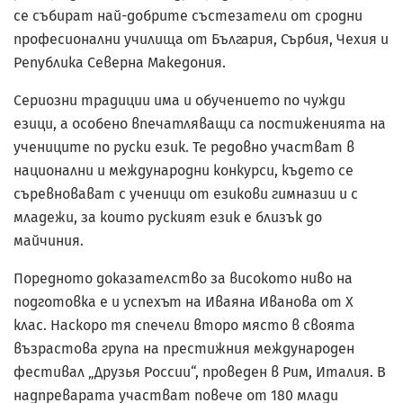
се събират най-добрите състезатели от сродни
професионални училища от България, Сърбия, Чехия и
Република Северна Македония.
Сериозни традиции има и обучението по чужди
езици, а особено впечатляващи са постиженията на
учениците по руски език. Те редовно участват в
национални и международни конкурси, където се
съревновават с ученици от езикови гимназии и с
младежи, за които руският език е близък до
майчиния.
Поредното доказателство за високото ниво на
подготовка е и успехът на Иваяна Иванова от X
клас. Наскоро тя спечели второ място в своята
възрастова група на престижния международен
фестивал „Друзья России“, проведен в Рим, Италия. В
надпреварата участват повече от 180 млади