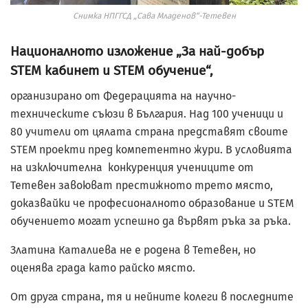
Снимка НПГГСД „Сава Младенов“-Тетевен
Националното изложение „За най-добър
STEM кабинет и STEM обучение“,
организирано от Федерацията на научно-
техническите съюзи в България. Над 100 ученици и
80 учители от цялата страна представят своите
STEM проекти пред компетентно жури. В условията
на изключителна конкуренция учениците от
Тетевен завоюват престижното трето място,
доказвайки че професионалното образование и STEM
обучението могат успешно да вървят ръка за ръка.
Златина Каталиева не е родена в Тетевен, но
оценява града като райско място.
От друга страна, тя и нейните колеги в последните