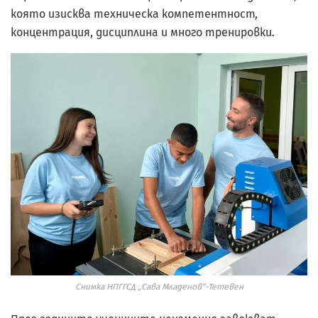
която изисква техническа компетентност,
концентрация, дисциплина и много тренировки.
Снимка НПГГСД „Сава Младенов“-Тетевен