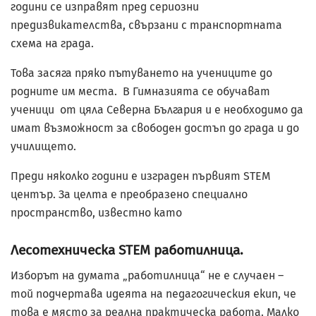
години се изправят пред сериозни
предизвикателства, свързани с транспортната
схема на града.
Това засяга пряко пътуването на учениците до
родните им места. В Гимназията се обучават
ученици от цяла Северна България и е необходимо да
имат възможност за свободен достъп до града и до
училището.
Преди няколко години е изграден първият STEM
център. За целта е преобразено специално
пространство, известно като
Лесотехническа STEM работилница.
Изборът на думата „работилница“ не е случаен –
той подчертава идеята на педагогическия екип, че
това е място за реална практическа работа. Малко