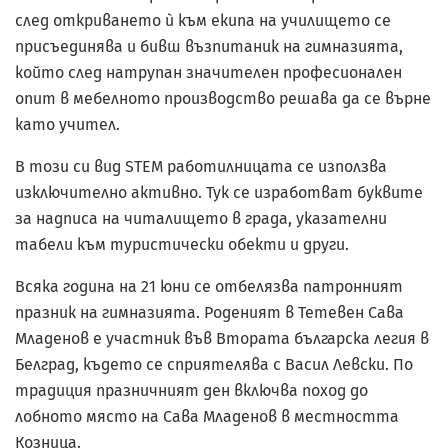
след откриването ѝ към екипа на училището се
присъединява и бивш възпитаник на гимназията,
който след натрупан значителен професионален
опит в мебелното производство решава да се върне
като учител.
В този си вид STEM работилницата се използва
изключително активно. Тук се изработват буквите
за надписа на читалището в града, указателни
табели към туристически обекти и други.
Всяка година на 21 юни се отбелязва патронният
празник на гимназията. Роденият в Тетевен Сава
Младенов е участник във Втората българска легия в
Белград, където се сприятелява с Васил Левски. По
традиция празничният ден включва поход до
лобното място на Сава Младенов в местността
Козница.