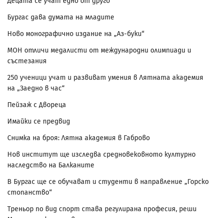
Децата се учат едно от друго
Бургас дава думата на младите
Ново монографично издание на „Аз-буки“
МОН отличи медалисти от международни олимпиади и
състезания
250 ученици учат и развиват умения в Лятната академия
на „Заедно в час“
Пейзаж с Двореца
Имайки се предвид
Снимка на броя: Лятна академия в Габрово
Нов институт ще изследва средновековното културно
наследство на Балканите
В Бургас ще се обучават и студенти в направление „Горско
стопанство“
Треньор по вид спорт става регулирана професия, реши