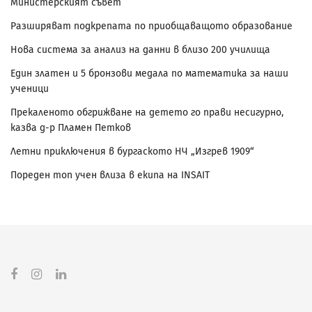
Министерският съвет
Разширяват подкрепата по приобщаващото образование
Нова система за анализ на данни в близо 200 училища
Един златен и 5 бронзови медала по математика за наши
ученици
Прекаленото обгрижване на детето го прави несигурно,
казва д-р Пламен Петков
Летни приключения в бургаското НЧ „Изгрев 1909“
Пореден топ учен влиза в екипа на INSAIT