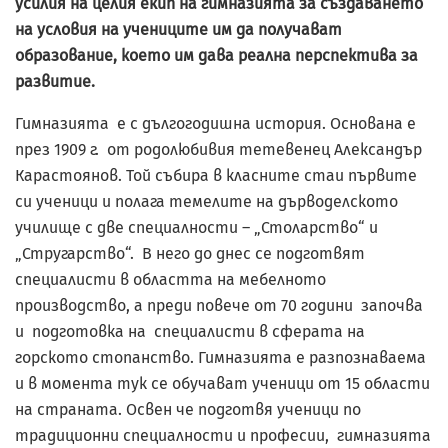
усилия на целия екип на гимназията за създаването
на условия на учениците им да получават
образование, което им дава реална перспектива за
развитие.
Гимназията е с дългогодишна история. Основана е
през 1909 г. от родолюбивия тетевенец Александър
Карастоянов. Той събира в класните стаи първите
си ученици и полага темелите на дърводелското
училище с две специалности – „Столарство“ и
„Стругарство“. В него до днес се подготвят
специалисти в областта на мебелното
производство, а преди повече от 70 години започва
и подготовка на специалисти в сферата на
горското стопанство. Гимназията е разпознаваема
и в момента тук се обучават ученици от 15 области
на страната. Освен че подготвя ученици по
традиционни специалности и професии, гимназията