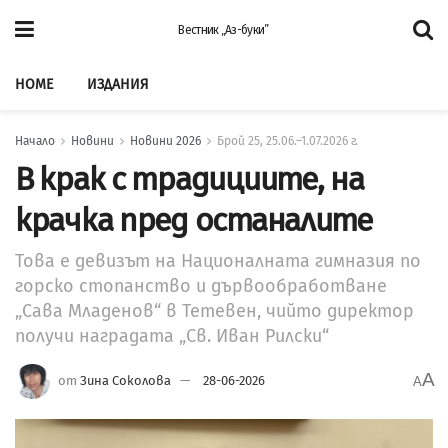
Вестник „Аз-буки”
HOME
ИЗДАНИЯ
Начало
Новини
Новини 2026
Брой 25, 25.06.–1.07.2026 г.
В крак с традициите, на
крачка пред останалите
Това е девизът на Националната гимназия по
горско стопанство и дървообработване
„Сава Младенов“ в Тетевен, чийто директор
получи наградата „Св. Иван Рилски“
A
от
Зина Соколова
28-06-2026
A