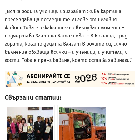
„Всяка година ученици изиграват жива картина,
пресъздаваща последните мигове от неговия
живот. Това е изключително вълнуващ момент –
подчертава Златина Каталиева. – В Козница, сред
гората, когато децата влязат в ролите си, силно
вълнение обхваща всички – и ученици, и учители, и
гости. Това е преживяване, което остава завинаги.“
Свързани статии: