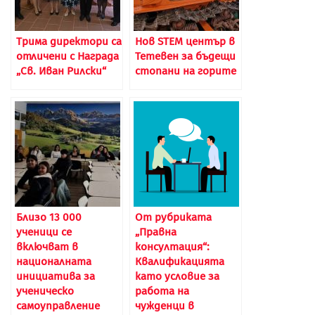
Трима директори са
Нов STEM център в
отличени с Награда
Тетевен за бъдещи
„Св. Иван Рилски“
стопани на горите
Близо 13 000
От рубриката
ученици се
„Правна
включват в
консултация“:
националната
Квалификацията
инициатива за
като условие за
ученическо
работа на
самоуправление
чужденци в