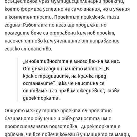
осъществява чрез мултидисциплинарни проекти,
което формира успешно не само знания, но и умения
и компетентности. Проектът приключва тази
година. Работата по него ще продължи, но
погледите вече са отправени към нов проект,
насочен отново към учениците от направление
горско стопанство.
„Иновативността е много важна за нас.
От дълги години нашето мото е: „В
крак с традициите, на крачка пред
останалите“. Така че наистина се
опитваме и го правим ежедневно“, казва
директорката.
Общото между трите проекта са проектно
базираното обучение и обвързаността им с
професионалната подготовка. Директорката е
доволна, че все повече колеги в училището са млади,