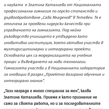
и науката e Златина Каталиева от Националната
професионална гимназия по горско стопанство и
дървообработване „Сава Младенов“ в Тетевен. Тя е
отличена за проявени лидерски качества при
управлението на гимназията. Под нейно
ръководство училището е утвърдено като
иновативна институция, която активно участва в
мултидисциплинарни и интегрирани проекти.
Основната цел са модернизацията на учебния
процес и въвеждането на нови технологии.
Гимназията участва и в Националната лаборатория
за иновации в раздел „Проектно базирано обучение и
интегрирано знание“.
„Тази награда е много специална за мен“, казва
Златина Каталиева. Приема я като признание не
само за своята работа, но и за последователните