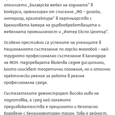
отличието „Българска мебел на годината“ в
конкурса, организиран от списание „МD – дизайн,
интериор, архитектура“ в партньорство с
Браншовата камара на дървообработващата и
мебелната промишленост и „Интер Експо Център“.
Особено престижни са успехите на учениците в
Националното състезание по горски многобой – най-
трудното професионално състезание в календара
на МОН. Надпреварата включва седем дисциплини,
които изискват теоретични познания, но и отлични
практически умения за работа в реална
професионална среда.
Състезателите демонстрират високо ниво на
подготовка, а сред най-големите
предизвикателства е прецизното и безопасно
боравене с бензиномоторен трион. Това е дейност,