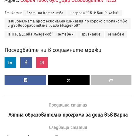
Адрес:
София 1000, бул. „Цар Освободител“ №22
Етикети:
Златина Каталиева
награда "Св. Иван Рилски"
Националната професионална гимназия по горско стопанство
и дървообработване „Сава Младенов“
НПГГСД „Сава Младенов“ – Тетевен
Признание
Тетевен
Последвайте ни в социалните мрежи
Предишна статия
Лятна образователна програма за деца във Варна
Следваща статия