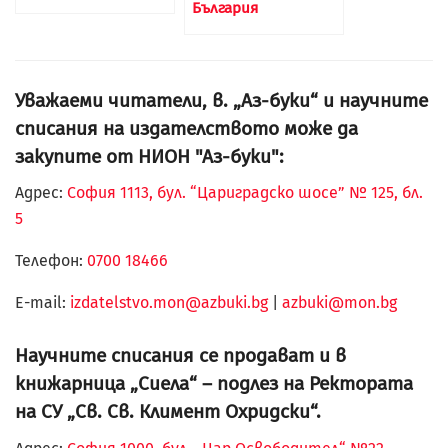
България
Уважаеми читатели, в. „Аз-буки“ и научните
списания на издателството може да
закупите от НИОН "Аз-буки":
Адрес:
София 1113, бул. “Цариградско шосе” № 125, бл.
5
Телефон:
0700 18466
Е-mail:
izdatelstvo.mon@azbuki.bg
|
azbuki@mon.bg
Научните списания се продават и в
книжарница „Сиела“ – подлез на Ректората
на СУ „Св. Св. Климент Охридски“.