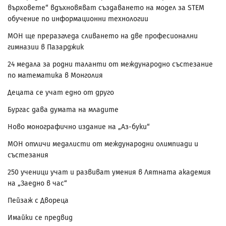
върховете“ вдъхновяват създаването на модел за STEM
обучение по информационни технологии
МОН ще преразгледа сливането на две професионални
гимназии в Пазарджик
24 медала за родни таланти от международно състезание
по математика в Монголия
Децата се учат едно от друго
Бургас дава думата на младите
Ново монографично издание на „Аз-буки“
МОН отличи медалисти от международни олимпиади и
състезания
250 ученици учат и развиват умения в Лятната академия
на „Заедно в час“
Пейзаж с Двореца
Имайки се предвид