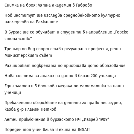
Снимка на броя: Лятна академия в Габрово
Нов институт ще изследва средновековното културно
наследство на Балканите
В Бургас ще се обучават и студенти в направление „Горско
стопанство“
Треньор по вид спорт става регулирана професия, реши
Министерският съвет
Разширяват подкрепата по приобщаващото образование
Нова система за анализ на данни в близо 200 училища
Един златен и 5 бронзови медала по математика за наши
ученици
Прекаленото обгрижване на детето го прави несигурно,
казва д-р Пламен Петков
Летни приключения в бургаското НЧ „Изгрев 1909“
Пореден топ учен влиза в екипа на INSAIT