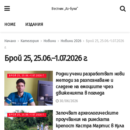
Вестник „Аз-буки”
HOME
ИЗДАНИЯ
Начало
Категория
Новини
Новини 2026
Брой 25, 25.06.–1.07.2026
г.
Брой 25, 25.06.–1.07.2026 г.
Родни учени разработват нови
БРОЙ 25, 25.06.–1.07.2026 Г.
методи за разпознаване и
следене на емоциите чрез
движенията в погледа
30/06/2026
Започват археологическите
БРОЙ 25, 25.06.–1.07.2026 Г.
проучвания на римската
крепост Кастра Мартис в Кула