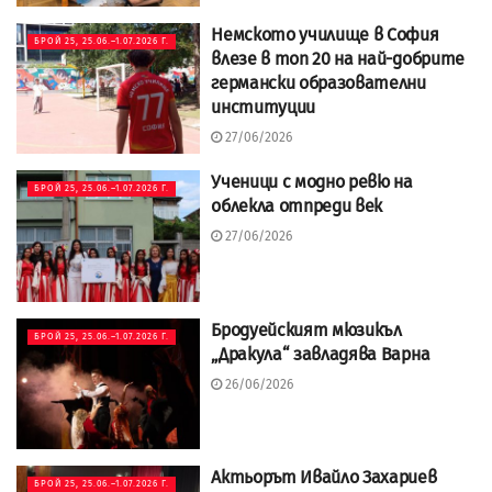
Немското училище в София
БРОЙ 25, 25.06.–1.07.2026 Г.
влезе в топ 20 на най-добрите
германски образователни
институции
27/06/2026
Ученици с модно ревю на
БРОЙ 25, 25.06.–1.07.2026 Г.
облекла отпреди век
27/06/2026
Бродуейският мюзикъл
БРОЙ 25, 25.06.–1.07.2026 Г.
„Дракула“ завладява Варна
26/06/2026
Актьорът Ивайло Захариев
БРОЙ 25, 25.06.–1.07.2026 Г.