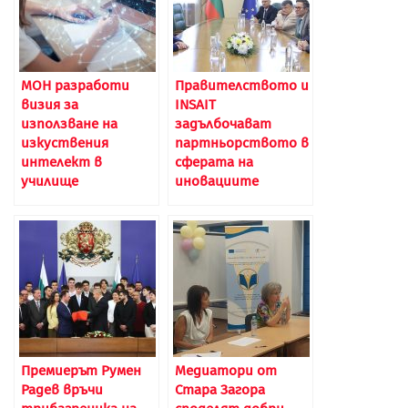
МОН разработи
Правителството и
визия за
INSAIT
използване на
задълбочават
изкуствения
партньорството в
интелект в
сферата на
училище
иновациите
Премиерът Румен
Медиатори от
Радев връчи
Стара Загора