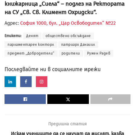
книжарница „Сиела“ – подлез на Ректората
на СУ „Св. Св. Климент Охридски“.
Адрес:
София 1000, бул. „Цар Освободител“ №22
Етикети:
Денят
обществено обсъждане
парламентарен конторл
патриарх Данаиил
предмет „Добродетели“
родители
Румен Радев
Последвайте ни в социалните мрежи
Предишна статия
Искам учениците да се научат да мислят, казва