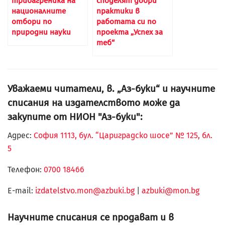
трибагреника на
споделят добри
националните
практики в
отбори по
работата си по
природни науки
проекта „Успех за
теб“
Уважаеми читатели, в. „Аз-буки“ и научните
списания на издателството може да
закупите от НИОН "Аз-буки":
Адрес:
София 1113, бул. “Цариградско шосе” № 125, бл.
5
Телефон:
0700 18466
Е-mail:
izdatelstvo.mon@azbuki.bg
|
azbuki@mon.bg
Научните списания се продават и в