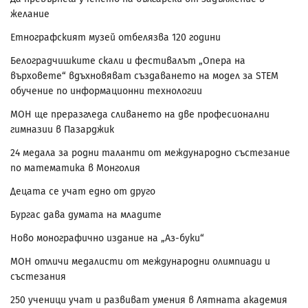
желание
Етнографският музей отбелязва 120 години
Белоградчишките скали и фестивалът „Опера на
върховете“ вдъхновяват създаването на модел за STEM
обучение по информационни технологии
МОН ще преразгледа сливането на две професионални
гимназии в Пазарджик
24 медала за родни таланти от международно състезание
по математика в Монголия
Децата се учат едно от друго
Бургас дава думата на младите
Ново монографично издание на „Аз-буки“
МОН отличи медалисти от международни олимпиади и
състезания
250 ученици учат и развиват умения в Лятната академия