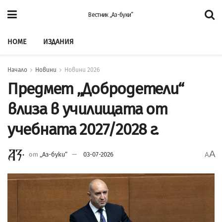
Вестник „Аз-буки”
HOME
ИЗДАНИЯ
Начало
Новини
Новини 2026
Предмет „Добродетели“
влиза в училищата от
учебната 2027/2028 г.
A
от
„Аз-буки“
03-07-2026
A