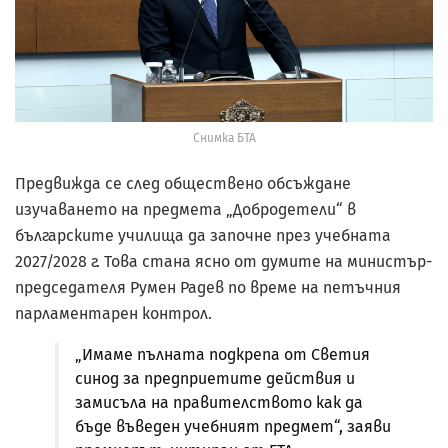
Снимка БТА
Предвижда се след обществено обсъждане
изучаването на предмета „Добродетели“ в
българските училища да започне през учебната
2027/2028 г. Това стана ясно от думите на министър-
председателя Румен Радев по време на петъчния
парламентарен контрол.
„Имаме пълната подкрепа от Светия
синод за предприетите действия и
замисъла на правителството как да
бъде въведен учебният предмет“, заяви