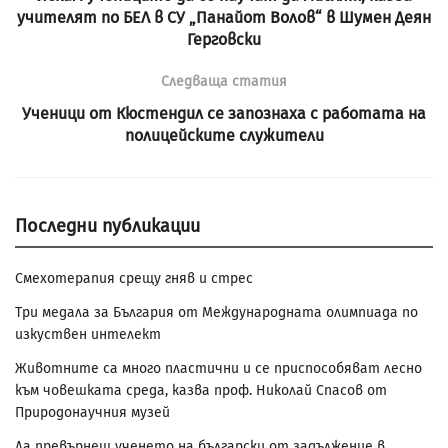
учителят по БЕЛ в СУ „Панайот Волов“ в Шумен Деян
Герговски
Следваща статия
Ученици от Кюстендил се запознаха с работата на
полицейските служители
Последни публикации
Смехотерапия срещу гняв и стрес
Три медала за България от Международната олимпиада по
изкуствен интелект
Животните са много пластични и се приспособяват лесно
към човешката среда, казва проф. Николай Спасов от
Природонаучния музей
Да превърнеш ученето на български от задължение в