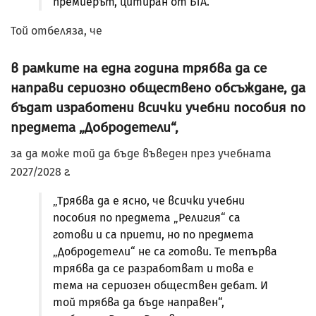
премиерът, цитиран от БТА.
Той отбеляза, че
в рамките на една година трябва да се
направи сериозно обществено обсъждане, да
бъдат изработени всички учебни пособия по
предмета „Добродетели“,
за да може той да бъде въведен през учебната
2027/2028 г.
„Трябва да е ясно, че всички учебни
пособия по предмета „Религия“ са
готови и са приети, но по предмета
„Добродетели“ не са готови. Те тепърва
трябва да се разработват и това е
тема на сериозен обществен дебат. И
той трябва да бъде направен“,