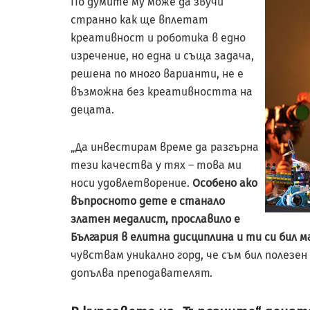
По думите му може да звучи
странно как ще вплетат
креативност и роботика в едно
изречение, но една и съща задача,
решена по много варианти, не е
възможна без креативността на
децата.
„Да инвестирам време да разгърна
тези качества у тях – това ми
носи удовлетворение.
Особено ако
въпросното дете е станало
златен медалист, прославило е
България в елитна дисциплина и ти си бил м
чувствам уникално горд, че съм бил полезен 
допълва преподавателят.