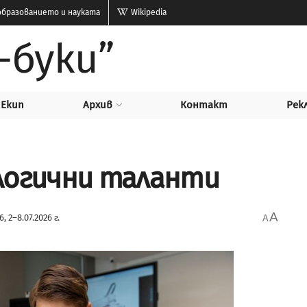
бразованието и науката
Wikipedia
-буки”
Екип
Архив
Контакт
Рек
логични таланти
A
, 2–8.07.2026 г.
A