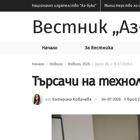
Национално издателство
"Аз-буки"
Министерство на о
Вестник „Аз
Начало
За вестника
Начало
Новини
Новини 2026
Брой 26, 2–8.07.2026 г.
Търсачи на техно
от
Катерина Ковачева
04-07-2026
в
Брой 26