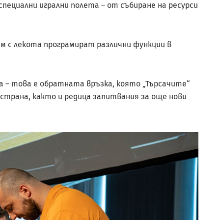
пециални игрални полета – от събиране на ресурси
м с лекота програмират различни функции в
 – това е обратната връзка, която „Търсачите“
трана, както и редица запитвания за още нови