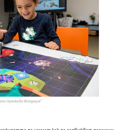
ата Оранжева Фондация“