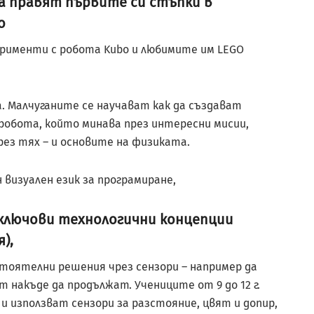
та правят първите си стъпки в
о
перименти с робота Kubo и любимите им LEGO
. Малчуганите се научават как да създават
робота, който минава през интересни мисии,
рез тях – и основите на физиката.
визуален език за програмиране,
 ключови технологични концепции
),
тоятелни решения чрез сензори – например да
 накъде да продължат. Учениците от 9 до 12 г.
и използват сензори за разстояние, цвят и допир,