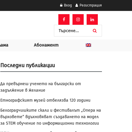
Вход
Регистрация
лама
Абонамент
Последни публикации
Да превърнеш ученето на български от
задължение в желание
Етнографският музей отбелязва 120 години
Белоградчишките скали и фестивалът „Опера на
върховете“ вдъхновяват създаването на модел
за STEM обучение по информационни технологии