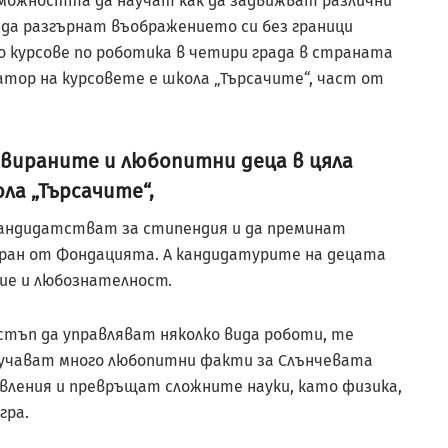
ъзможността да научат как да задвижват различни
 да разгърнат въображението си без граници
о курсове по роботика в четири града в страната
затор на курсовете е школа „Търсачите“, част от
ивираните и любопитни деца в цяла
ла „Търсачите“,
 кандидатстват за стипендия и да преминат
иран от Фондацията. А кандидатурите на децата
ие и любознателност.
стъп да управляват няколко вида роботи, те
аучават много любопитни факти за Слънчевата
явления и превръщат сложните науки, като физика,
гра.