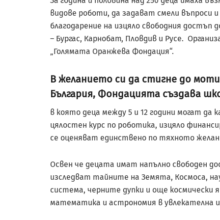
За година и половина над 250 деца имаха в
видове роботи, да задават смели въпроси и
благодарение на изцяло свободния достъп д
– Бургас, Карнобат, Пловдив и Русе. Органи
„Голямата Оранжева Фондация“.
В желанието си да стигне до мот
България, Фондацията създава шко
в която деца между 5 и 12 години могат да
цялостен курс по роботика, изцяло финанс
се оценяват единствено по тяхното желан
Освен че децата имат напълно свободен до
изследват тайните на Земята, Космоса, н
система, черните дупки и още космически 
математика и астрономия в увлекателна и