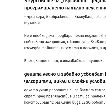
В курсовете на „Търсачите“ деца
програмирането напълно неусетн
– чрез игра, въображение и вълнуващи екс
тухлички.
Не е необходима предварителна подготовка
собствени алгоритми, с които управляват 
изследва тайните на Земята и Космоса, а ч
В следващия етап, използвайки интуитивен 
децата лесно и забавно усвояват
(алгоритми, цикли и сложни условия
докато учат роботите си да вземат самос
спрат пред препятствие и сами да преценят
конструират 12 различни вида LEGO роботи 