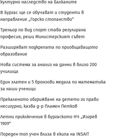
културно наследство на Балканите
В Бургас ще се обучават и студенти в
направление „Горско стопанство“
Треньор по вид спорт става регулирана
професия, реши Министерският съвет
Разширяват подкрепата по приобщаващото
образование
Нова система за анализ на данни в близо 200
училища
Един златен и 5 бронзови медала по математика
за наши ученици
Прекаленото обгрижване на детето го прави
несигурно, казва д-р Пламен Петков
Летни приключения в бургаското НЧ „Изгрев
1909“
Пореден топ учен влиза в екипа на INSAIT