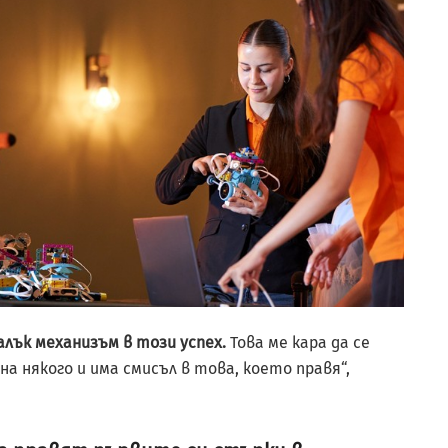
алък механизъм в този успех.
Това ме кара да се
на някого и има смисъл в това, което правя“,