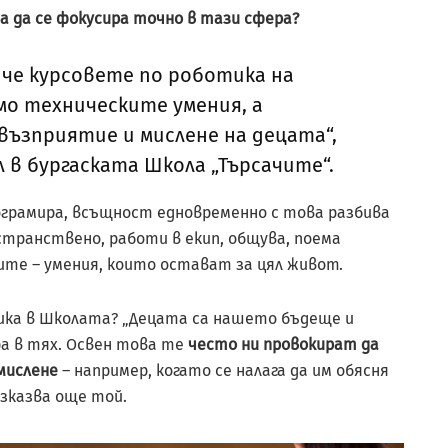
 да се фокусира точно в тази сфера?
 че курсовете по роботика на
мо техническите умения, а
възприятие и мислене на децата“,
 в бургаската Школа „Търсачите“.
рограмира, всъщност едновременно с това разбива
странствено, работи в екип, общува, поема
ите – умения, които остават за цял живот.
ика в Школата? „Децата са нашето бъдеще и
а в тях. Освен това те
често ни провокират да
 мислене
– например, когато се налага да им обясня
азказва още той.