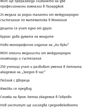
МОН ще преразгледа сливането на две
професионални гимназии в Пазарджик
24 медала за родни таланти от международно
състезание по математика в Монголия
Децата се учат едно от друго
Бургас дава думата на младите
Ново монографично издание на „Аз-буки“
МОН отличи медалисти от международни
олимпиади и състезания
250 ученици учат и развиват умения в Лятната
академия на „Заедно в час“
Пейзаж с Двореца
Имайки се предвид
Снимка на броя: Лятна академия в Габрово
Нов институт ще изследва средновековното