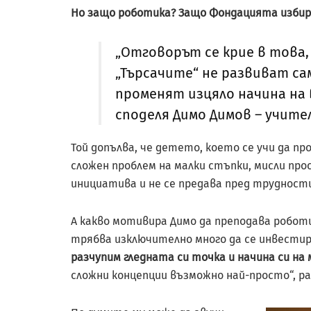
Но защо роботика? Защо Фондацията избира
„Отговорът се крие в това,
„Търсачите“ не развиват са
променят изцяло начина на 
споделя Димо Димов – учител
Той допълва, че детето, което се учи да п
сложен проблем на малки стъпки, мисли про
инициатива и не се предава пред трудност
А какво мотивира Димо да преподава робот
трябва изключително много да се инвестир
разчупим гледната си точка и начина си на
сложни концепции възможно най-просто“, р