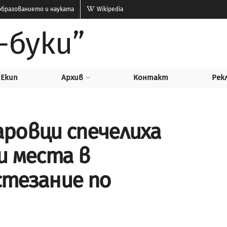
бразованието и науката
Wikipedia
-буки”
Екип
Архив
Контакт
Рек
ровци спечелиха
и места в
стезание по