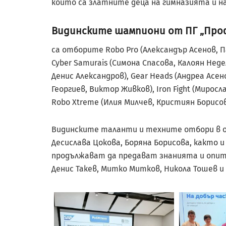
които са златните деца на гимназията и н
Видинските шампиони от ПГ „Проф
са отборите Robo Pro (Александър Асенов, П
Cyber Samurais (Симона Спасова, Калоян Нед
Денис Александров), Gear Heads (Андреа Асе
Георгиев, Виктор Живков), Iron Fight (Мирос
Robo Xtreme (Илия Милчев, Кристиян Борисов
Видинските таланти и техните отбори в 
Десислава Цокова, Боряна Борисова, както
продължават да предават знанията и опита
Денис Такев, Митко Митков, Никола Тошев и