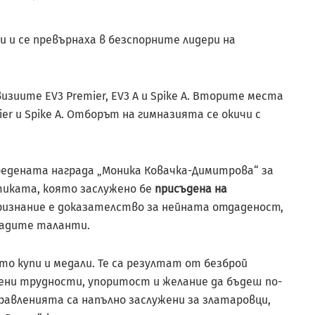
и и се превърнаха в безспорните лидери на
зиите EV3 Premier, EV3 A и Spike A. Вторите места
er и Spike A. Отборът на гимназията се окичи с
редената награда „Моника Ковачка-Димитрова“ за
иката, която заслужено бе
присъдена на
ризнание е доказателство за нейната отдаденост,
ладите таланти.
о купи и медали. Те са резултат от безброй
лени трудности, упоритост и желание да бъдеш по-
дравленията са напълно заслужени за златаровци,