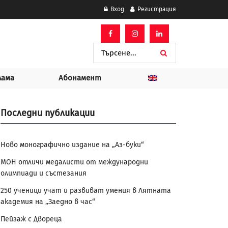
Вход
Регистрация
лама
Абонамент
Последни публикации
Ново монографично издание на „Аз-буки“
МОН отличи медалисти от международни
олимпиади и състезания
250 ученици учат и развиват умения в Лятната
академия на „Заедно в час“
Пейзаж с Двореца