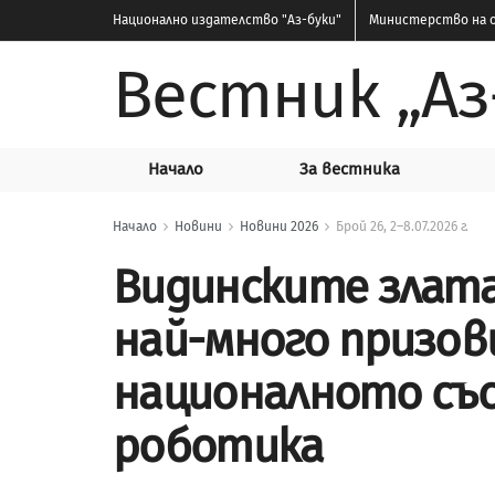
Национално издателство
"Аз-буки"
Министерство на о
Вестник „Аз
Начало
За вестника
Начало
Новини
Новини 2026
Брой 26, 2–8.07.2026 г.
Видинските злата
най-много призов
националното съ
роботика