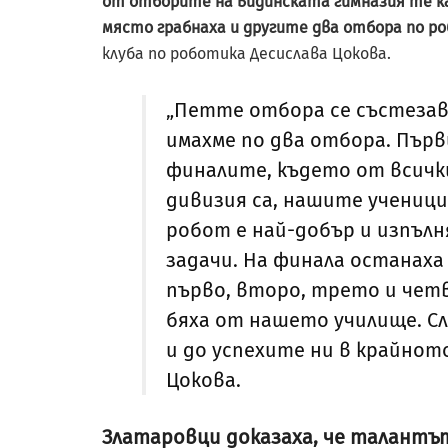
от отборите на видинската гимназия те к
място грабнаха и другите два отбора по р
клуба по роботика Десислава Цокова.
„Петте отбора се състезава
имахме по два отбора. Първ
финалите, където от всичк
дивизия са, нашите ученици
робот е най-добър и изпълн
задачи. На финала останаха
първо, второ, трето и чет
бяха от нашето училище. С
и до успехите ни в крайното
Цокова.
Златаровци доказаха, че талант