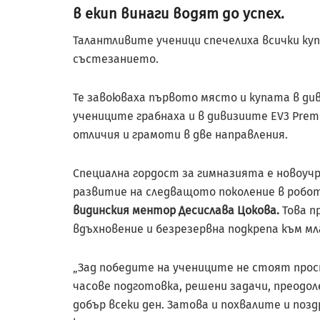
в екип винаги водят до успех.
Талантливите ученици спечелиха всички куп
състезанието.
Те завоюваха първото място и купата в диви
учениците грабнаха и в дивизиите EV3 Premi
отличия и грамоти в две направления.
Специална гордост за гимназията е новоуч
развитие на следващото поколение в робот
видинския ментор Десислава Цокова.
Това п
вдъхновение и безрезервна подкрепа към м
„Зад победите на учениците не стоят прост
часове подготовка, решени задачи, преодо
добър всеки ден. Затова и похвалите и поз