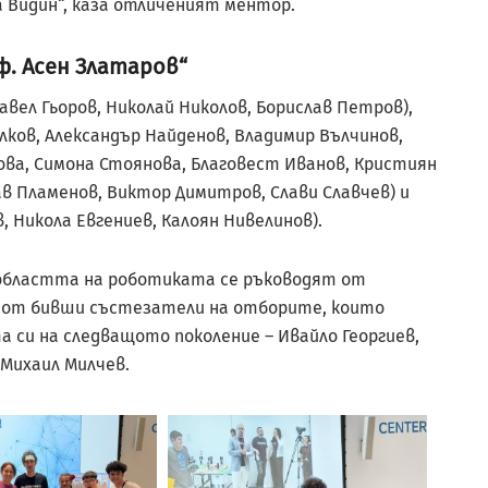
а Видин“, каза отличеният ментор.
. Асен Златаров“
авел Гьоров, Николай Николов, Борислав Петров),
елков, Александър Найденов, Владимир Вълчинов,
нова, Симона Стоянова, Благовест Иванов, Кристиян
лав Пламенов, Виктор Димитров, Слави Славчев) и
, Никола Евгениев, Калоян Нивелинов).
областта на роботиката се ръководят от
 и от бивши състезатели на отборите, които
 си на следващото поколение – Ивайло Георгиев,
 Михаил Милчев.