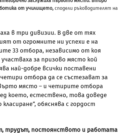
атегорично заслужиха първото място. Второ
оботика от училището,
сподели ръководителят на
ха в три дивизии. В две от тях
ият от огромните ни успехи е на
ите 33 отбора, независимо от коя
 участваха за призово място кой
ява най-добре всички поставени
 четири отбора да се състезават за
върто място – и четирите отбора
лед което, естествено, това доведе
 класиране“, обяснява с гордост
ът, трудът, постоянството и работата