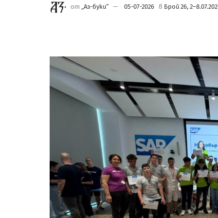
от
„Аз-буки“
05-07-2026
в
Брой 26, 2–8.07.202