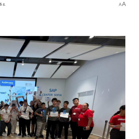
A
6 г.
A