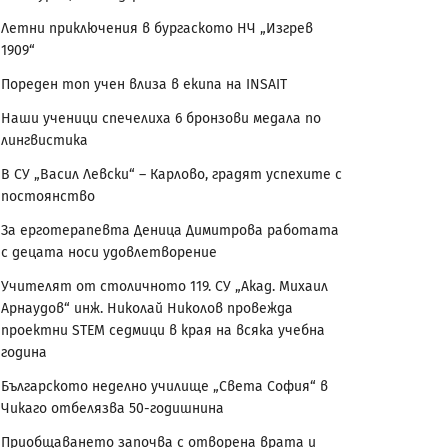
Летни приключения в бургаското НЧ „Изгрев
1909“
Пореден топ учен влиза в екипа на INSAIT
Наши ученици спечелиха 6 бронзови медала по
лингвистика
В СУ „Васил Левски“ – Карлово, градят успехите с
постоянство
За ерготерапевта Деница Димитрова работата
с децата носи удовлетворение
Учителят от столичното 119. СУ „Акад. Михаил
Арнаудов“ инж. Николай Николов провежда
проектни STEM седмици в края на всяка учебна
година
Българското неделно училище „Света София“ в
Чикаго отбелязва 50-годишнина
Приобщаването започва с отворена врата и