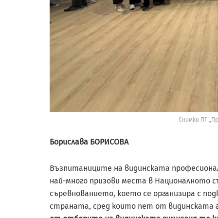
Снимки ПГ „П
Борислава БОРИСОВА
Възпитаниците на видинската професионалн
най-много призови места в Националното съ
съревнованието, което се организира с под
страната, сред които пет от видинската 