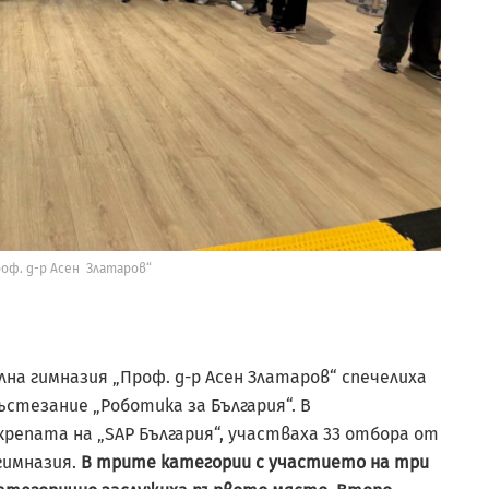
роф. д-р Асен Златаров“
а гимназия „Проф. д-р Асен Златаров“ спечелиха
стезание „Роботика за България“. В
крепата на „SAP България“, участваха 33 отбора от
гимназия.
В трите категории с участието на три