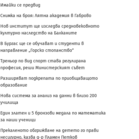
Имайки се предвид
Снимка на броя: Лятна академия в Габрово
Нов институт ще изследва средновековното
културно наследство на Балканите
В Бургас ще се обучават и студенти в
направление „Горско стопанство“
Треньор по вид спорт става регулирана
професия, реши Министерският съвет
Разширяват подкрепата по приобщаващото
образование
Нова система за анализ на данни в близо 200
училища
Един златен и 5 бронзови медала по математика
за наши ученици
Прекаленото обгрижване на детето го прави
несигурно, казва д-р Пламен Петков