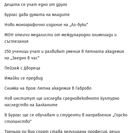
Децата се учат едно от друго
Бургас дава думата на младите
Ново монографично издание на „Аз-буки“
МОН отличи медалисти от международни олимпиади и
състезания
250 ученици учат и развиват умения в Лятната академия
на „Заедно в час“
Пейзаж с Двореца
Имайки се предвид
Снимка на броя: Лятна академия в Габрово
Нов институт ще изследва средновековното културно
наследство на Балканите
В Бургас ще се обучават и студенти в направление „Горско
стопанство“
Треньор по вид спорт става регулирана професия, реши