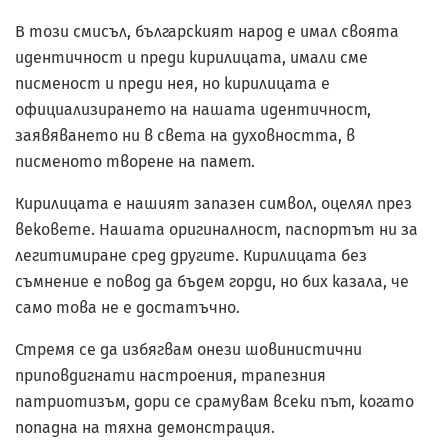
В този смисъл, българският народ е имал своята
идентичност и преди кирилицата, имали сме
писменост и преди нея, но кирилицата е
официализирането на нашата идентичност,
заявяването ни в света на духовността, в
писменото творене на памет.
Кирилицата е нашият запазен символ, оцелял през
вековете. Нашата оригиналност, паспортът ни за
легитимиране сред другите. Кирилицата без
съмнение е повод да бъдем горди, но бих казала, че
само това не е достатъчно.
Стремя се да избягвам онези шовинистични
приповдигнати настроения, трапезния
патриотизъм, дори се срамувам всеки път, когато
попадна на тяхна демонстрация.