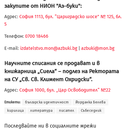
закупите от НИОН "Аз-буки":
Адрес:
София 1113, бул. “Цариградско шосе” № 125, бл.
5
Телефон:
0700 18466
Е-mail:
izdatelstvo.mon@azbuki.bg
|
azbuki@mon.bg
Научните списания се продават и в
книжарница „Сиела“ – подлез на Ректората
на СУ „Св. Св. Климент Охридски“.
Адрес:
София 1000, бул. „Цар Освободител“ №22
Етикети:
българска идентичност
Йорданка Белева
кирилица
литература
писател
Събеседник
Последвайте ни в социалните мрежи