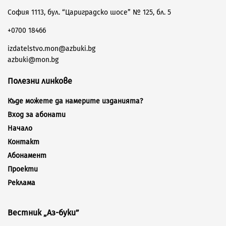
София 1113, бул. “Цариградско шосе” № 125, бл. 5
+0700 18466
izdatelstvo.mon@azbuki.bg
azbuki@mon.bg
Полезни линкове
Къде можете да намерите изданията?
Вход за абонати
Начало
Контакт
Абонамент
Проекти
Реклама
Вестник „Аз-буки”