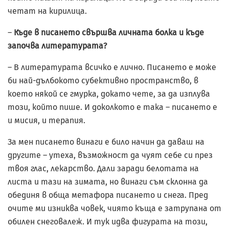
четат на кирилица.
–
Къде в писането свършва личната болка и къде
започва литературата?
– В литературата всичко е лично. Писането е може
би най-дълбокото субективно пространство, в
което някой се гмурка, докато чете, за да изплува
този, който пише. И доколкото е така – писането е
и мисия, и терапия.
За мен писането винаги е било начин да даваш на
другите – утеха, възможност да чуят себе си през
твоя глас, лекарство. Дали заради белотата на
листа и тази на зимата, но винаги съм склонна да
обединя в обща метафора писането и снега. Пред
очите ми изниква човек, чиято къща е затрупана от
обилен снеговалеж. И тук идва фигурата на този,