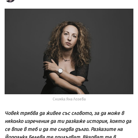
Снимка Яна Лозева
Човек трябва да живее със словото, за да може в
няколко изречения да ти разкаже история, която да
се впие в теб и да те следва дълго. Разказите на
Йорданка Белева те прилъгват. Вкарват те в