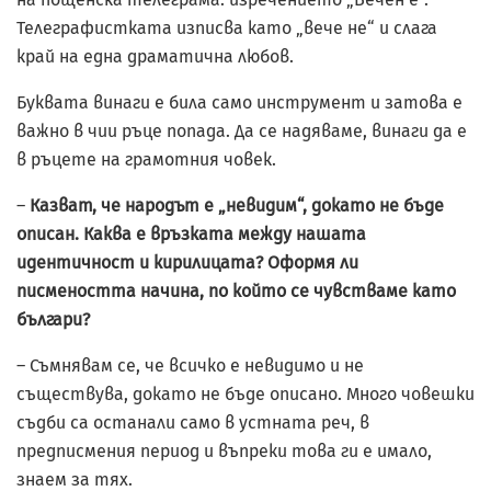
Телеграфистката изписва като „вече не“ и слага
край на една драматична любов.
Буквата винаги е била само инструмент и затова е
важно в чии ръце попада. Да се надяваме, винаги да е
в ръцете на грамотния човек.
–
Казват, че народът е „невидим“, докато не бъде
описан. Каква е връзката между нашата
идентичност и кирилицата? Оформя ли
писмеността начина, по който се чувстваме като
българи?
– Съмнявам се, че всичко е невидимо и не
съществува, докато не бъде описано. Много човешки
съдби са останали само в устната реч, в
предписмения период и въпреки това ги е имало,
знаем за тях.