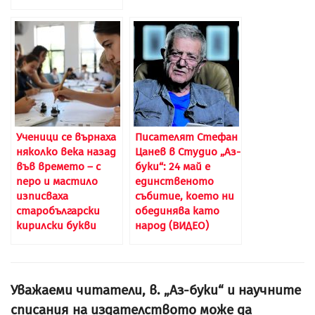
Ученици се върнаха
Писателят Стефан
няколко века назад
Цанев в Студио „Аз-
във времето – с
буки“: 24 май е
перо и мастило
единственото
изписваха
събитие, което ни
старобългарски
обединява като
кирилски букви
народ (ВИДЕО)
Уважаеми читатели, в. „Аз-буки“ и научните
списания на издателството може да