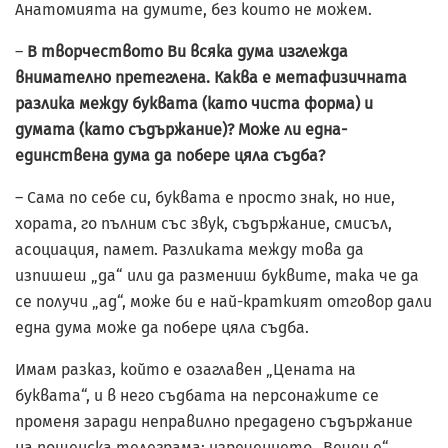
Анатомията на думите, без които не можем.
–
В творчеството Ви всяка дума изглежда
внимателно претеглена. Каква е метафизичната
разлика между буквата (като чиста форма) и
думата (като съдържание)? Може ли една-
единствена дума да побере цяла съдба?
– Сама по себе си, буквата е просто знак, но ние,
хората, го пълним със звук, съдържание, смисъл,
асоциация, памет. Разликата между това да
изпишеш „да“ или да размениш буквите, така че да
се получи „ад“, може би е най-краткият отговор дали
една дума може да побере цяла съдба.
Имам разказ, който е озаглавен „Цената на
буквата“, и в него съдбата на персонажите се
променя заради неправилно предадено съдържание
на пощенска телеграма: изречението „Вечен е“.