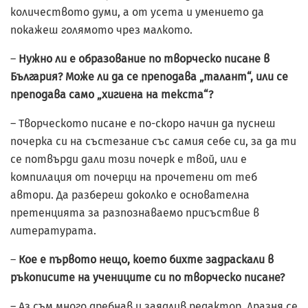
количеството думи, а от усета и умението да
покажеш голямото чрез малкото.
–
Нужно ли е образование по творческо писане в
България? Може ли да се преподава „талант“, или се
преподава само „хигиена на текста“?
– Творческото писане е по-скоро начин да пуснеш
почерка си на състезание със самия себе си, за да ти
се потвърди дали този почерк е твой, или е
компилация от почерци на прочетени от теб
автори. Да разбереш доколко е основателна
претенцията за разпознаваемо присъствие в
литературата.
–
Кое е първото нещо, което бихте задраскали в
ръкописите на учениците си по творческо писане?
– Аз съм много дребнав и заядлив редактор. Дразня се