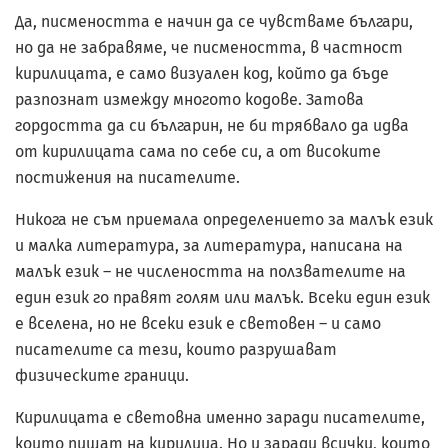
Да, писмеността е начин да се чувстваме българи,
но да не забравяме, че писмеността, в частност
кирилицата, е само визуален код, който да бъде
разпознат измежду многото кодове. Затова
гордостта да си българин, не би трябвало да идва
от кирилицата сама по себе си, а от високите
постижения на писателите.
Никога не съм приемала определението за малък език
и малка литература, за литература, написана на
малък език – не числеността на ползвателите на
един език го правят голям или малък. Всеки един език
е вселена, но не всеки език е световен – и само
писателите са тези, които разрушават
физическите граници.
Кирилицата е световна именно заради писателите,
които пишат на кирилица. Но и заради всички, които