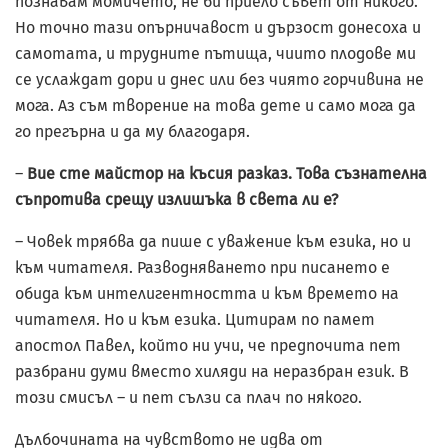
познавам момичето, не би приело съвет от никого.
Но точно тази опърничавост и дързост донесоха и
самотата, и трудните пътища, чиито плодове ми
се услаждат дори и днес или без чиято горчивина не
мога. Аз съм творение на това дете и само мога да
го прегърна и да му благодаря.
–
Вие сте майстор на късия разказ. Това съзнателна
съпротива срещу излишъка в света ли е?
– Човек трябва да пише с уважение към езика, но и
към читателя. Разводняването при писането е
обида към интелигентността и към времето на
читателя. Но и към езика. Цитирам по памет
апостол Павел, който ни учи, че предпочита пет
разбрани думи вместо хиляди на неразбран език. В
този смисъл – и пет сълзи са плач по някого.
Дълбочината на чувството не идва от