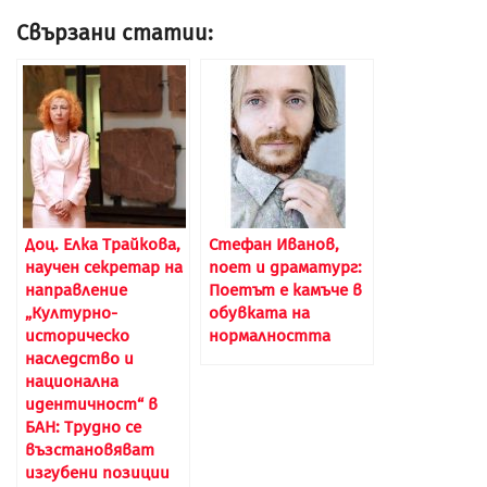
Свързани статии:
Доц. Елка Трайкова,
Стефан Иванов,
научен секретар на
поет и драматург:
направление
Поетът е камъче в
„Културно-
обувката на
историческо
нормалността
наследство и
национална
идентичност“ в
БАН: Трудно се
възстановяват
изгубени позиции