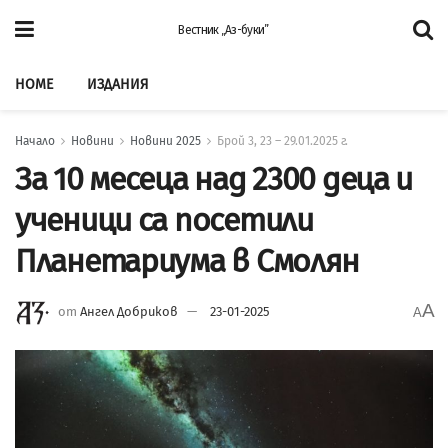
Вестник „Аз-буки”
HOME
ИЗДАНИЯ
Начало
Новини
Новини 2025
Брой 3, 23 – 29.01.2025 г.
За 10 месеца над 2300 деца и
ученици са посетили
Планетариума в Смолян
A
от
Ангел Добриков
23-01-2025
A