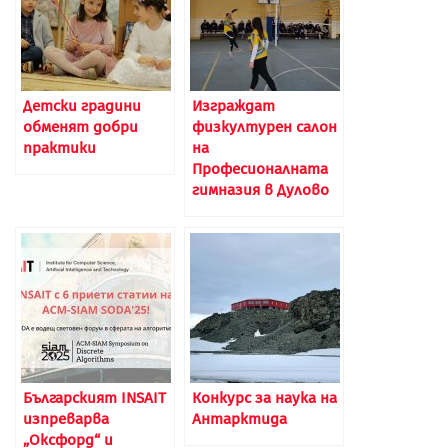
Детски градини
Изграждат
обменят добри
физкултурен салон
практики
на
Професионалната
гимназия в Дулово
Българският INSAIT
Конкурс за наука на
изпреварва
Антарктида
„Оксфорд“ и