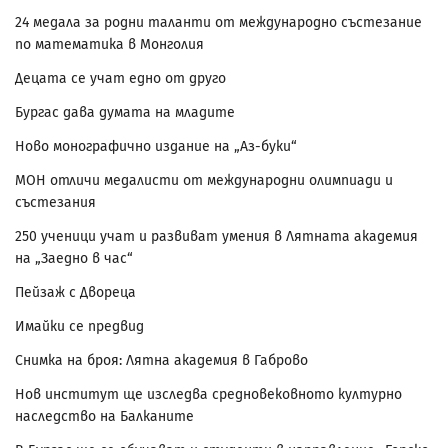
24 медала за родни таланти от международно състезание
по математика в Монголия
Децата се учат едно от друго
Бургас дава думата на младите
Ново монографично издание на „Аз-буки“
МОН отличи медалисти от международни олимпиади и
състезания
250 ученици учат и развиват умения в Лятната академия
на „Заедно в час“
Пейзаж с Двореца
Имайки се предвид
Снимка на броя: Лятна академия в Габрово
Нов институт ще изследва средновековното културно
наследство на Балканите