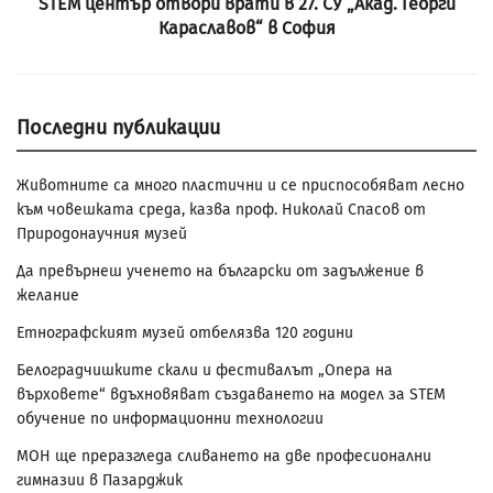
STEM център отвори врати в 27. СУ „Акад. Георги
Караславов“ в София
Последни публикации
Животните са много пластични и се приспособяват лесно
към човешката среда, казва проф. Николай Спасов от
Природонаучния музей
Да превърнеш ученето на български от задължение в
желание
Етнографският музей отбелязва 120 години
Белоградчишките скали и фестивалът „Опера на
върховете“ вдъхновяват създаването на модел за STEM
обучение по информационни технологии
МОН ще преразгледа сливането на две професионални
гимназии в Пазарджик