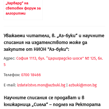
„Харвард“ на
световен форум за
алгоритми
Уважаеми читатели, в. „Аз-буки“ и научните
списания на издателството може да
закупите от НИОН "Аз-буки":
Адрес:
София 1113, бул. “Цариградско шосе” № 125, бл.
5
Телефон:
0700 18466
Е-mail:
izdatelstvo.mon@azbuki.bg
|
azbuki@mon.bg
Научните списания се продават и в
книжарница „Сиела“ – подлез на Ректората