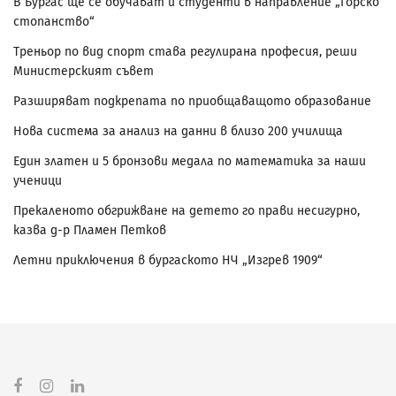
В Бургас ще се обучават и студенти в направление „Горско
стопанство“
Треньор по вид спорт става регулирана професия, реши
Министерският съвет
Разширяват подкрепата по приобщаващото образование
Нова система за анализ на данни в близо 200 училища
Един златен и 5 бронзови медала по математика за наши
ученици
Прекаленото обгрижване на детето го прави несигурно,
казва д-р Пламен Петков
Летни приключения в бургаското НЧ „Изгрев 1909“