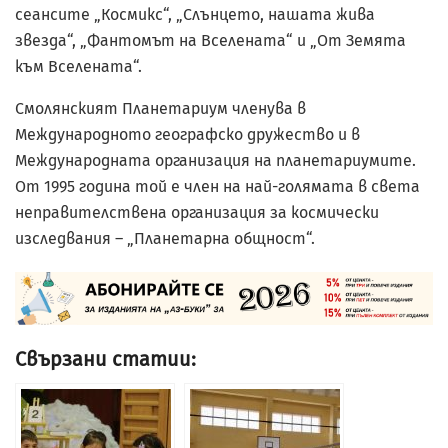
сеансите „Космикс“, „Слънцето, нашата жива
звезда“, „Фантомът на Вселената“ и „От Земята
към Вселената“.
Смолянският Планетариум членува в
Международното географско дружество и в
Международната организация на планетариумите.
От 1995 година той е член на най-голямата в света
неправителствена организация за космически
изследвания – „Планетарна общност“.
Свързани статии: