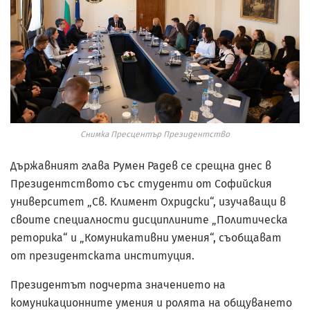
Снимка Пресцентър Президентство
Държавният глава Румен Радев се срещна днес в
Президентството със студенти от Софийския
университет „Св. Климент Охридски“, изучаващи в
своите специалности дисциплините „Политическа
реторика“ и „Комуникативни умения“, съобщават
от президентската институция.
Президентът подчерта значението на
комуникационните умения и ролята на общуването