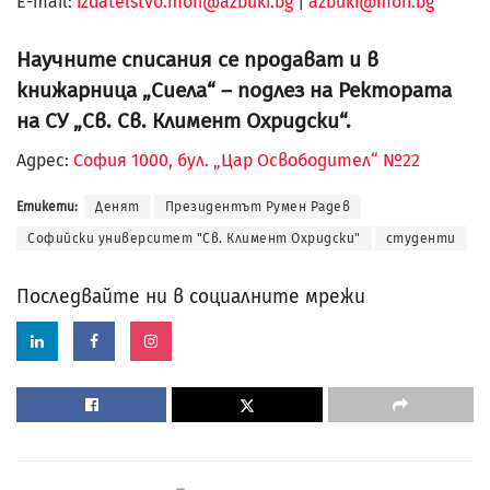
Е-mail:
izdatelstvo.mon@azbuki.bg
|
azbuki@mon.bg
Научните списания се продават и в
книжарница „Сиела“ – подлез на Ректората
на СУ „Св. Св. Климент Охридски“.
Адрес:
София 1000, бул. „Цар Освободител“ №22
Етикети:
Денят
Президентът Румен Радев
Софийски университет "Св. Климент Охридски"
студенти
Последвайте ни в социалните мрежи