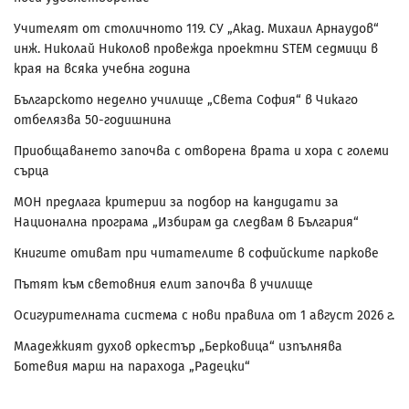
Учителят от столичното 119. СУ „Акад. Михаил Арнаудов“
инж. Николай Николов провежда проектни STEM седмици в
края на всяка учебна година
Българското неделно училище „Света София“ в Чикаго
отбелязва 50-годишнина
Приобщаването започва с отворена врата и хора с големи
сърца
МОН предлага критерии за подбор на кандидати за
Национална програма „Избирам да следвам в България“
Книгите отиват при читателите в софийските паркове
Пътят към световния елит започва в училище
Осигурителната система с нови правила от 1 август 2026 г.
Младежкият духов оркестър „Берковица“ изпълнява
Ботевия марш на парахода „Радецки“