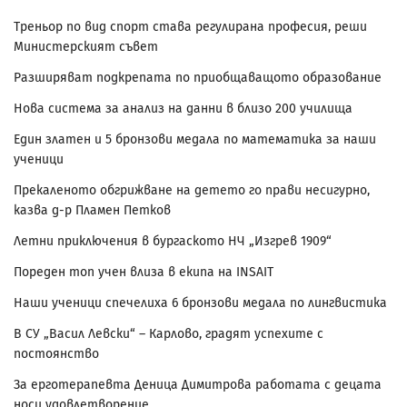
Треньор по вид спорт става регулирана професия, реши
Министерският съвет
Разширяват подкрепата по приобщаващото образование
Нова система за анализ на данни в близо 200 училища
Един златен и 5 бронзови медала по математика за наши
ученици
Прекаленото обгрижване на детето го прави несигурно,
казва д-р Пламен Петков
Летни приключения в бургаското НЧ „Изгрев 1909“
Пореден топ учен влиза в екипа на INSAIT
Наши ученици спечелиха 6 бронзови медала по лингвистика
В СУ „Васил Левски“ – Карлово, градят успехите с
постоянство
За ерготерапевта Деница Димитрова работата с децата
носи удовлетворение