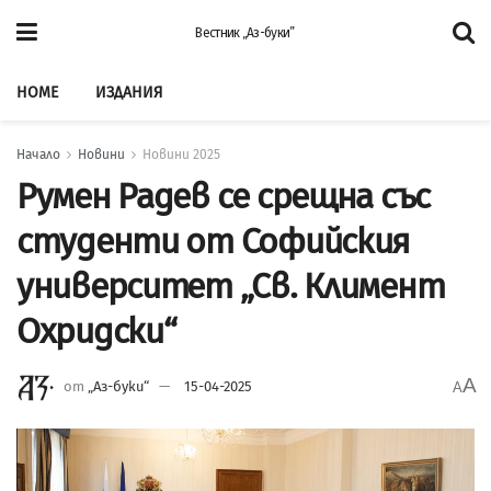
Вестник „Аз-буки”
HOME
ИЗДАНИЯ
Начало
Новини
Новини 2025
Румен Радев се срещна със
студенти от Софийския
университет „Св. Климент
Охридски“
A
от
„Аз-буки“
15-04-2025
A