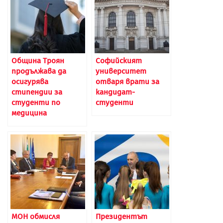
Община Троян
Софийският
продължава да
университет
осигурява
отваря врати за
стипендии за
кандидат-
студенти по
студенти
медицина
МОН обмисля
Президентът