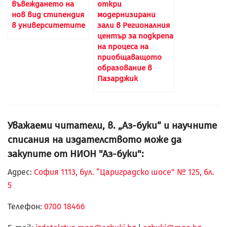
въвеждането на
откри
нов вид стипендия
модернизирани
в университетите
зали в Регионалния
център за подкрепа
на процеса на
приобщаващото
образование в
Пазарджик
Уважаеми читатели, в. „Аз-буки“ и научните
списания на издателството може да
закупите от НИОН "Аз-буки":
Адрес:
София 1113, бул. “Цариградско шосе” № 125, бл.
5
Телефон:
0700 18466