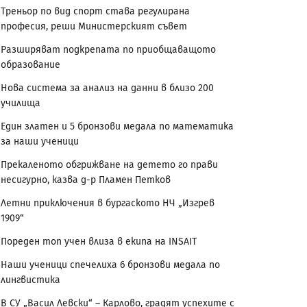
Треньор по вид спорт става регулирана
професия, реши Министерският съвет
Разширяват подкрепата по приобщаващото
образование
Нова система за анализ на данни в близо 200
училища
Един златен и 5 бронзови медала по математика
за наши ученици
Прекаленото обгрижване на детето го прави
несигурно, казва д-р Пламен Петков
Летни приключения в бургаското НЧ „Изгрев
1909“
Пореден топ учен влиза в екипа на INSAIT
Наши ученици спечелиха 6 бронзови медала по
лингвистика
В СУ „Васил Левски“ – Карлово, градят успехите с