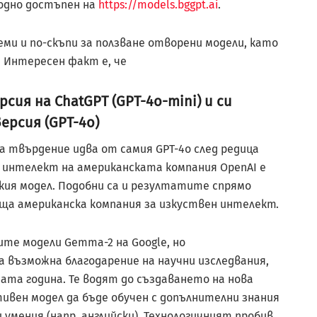
бодно достъпен на
https://models.bggpt.ai
.
еми и по-скъпи за ползване отворени модели, като
. Интересен факт е, че
ия на ChatGPT (GPT-4o-mini) и си
ерсия (GPT-4o)
а твърдение идва от самия GPT-4o след редица
 интелект на американската компания OpenAI е
ския модел. Подобни са и резултатите спрямо
деща американска компания за изкуствен интелект.
ите модели Gemma-2 на Google, но
 възможна благодарение на научни изследвания,
ата година. Те водят до създаването на нова
ивен модел да бъде обучен с допълнителни знания
и умения (напр. английски). Технологичният пробив