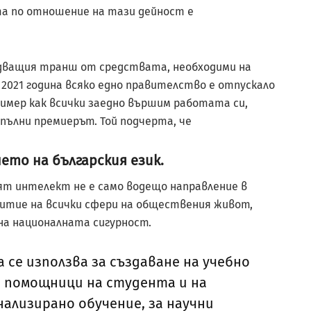
та по отношение на тази дейност е
дващия транш от средствата, необходими на
021 година всяко едно правителство е отпускало
ример как всички заедно вършим работата си,
пълни премиерът. Той подчерта, че
ето на българския език.
ият интелект не е само водещо направление в
витие на всички сфери на обществения живот,
на националната сигурност.
 се използва за създаване на учебно
а помощници на студента и на
ализирано обучение, за научни