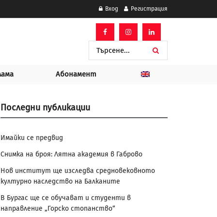
Вход
Регистрация
лама
Абонамент
Последни публикации
Имайки се предвид
Снимка на броя: Лятна академия в Габрово
Нов институт ще изследва средновековното
културно наследство на Балканите
В Бургас ще се обучават и студенти в
направление „Горско стопанство“