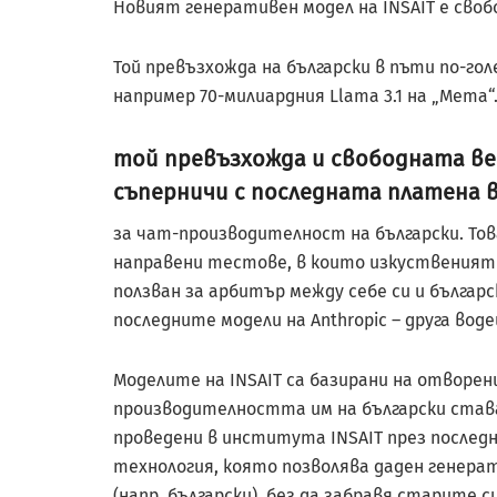
Новият генеративен модел на INSAIT е сво
Той превъзхожда на български в пъти по-гол
например 70-милиардния Llama 3.1 на „Мета“
той превъзхожда и свободната верс
съперничи с последната платена в
за чат-производителност на български. Тов
направени тестове, в които изкуственият
ползван за арбитър между себе си и българ
последните модели на Anthropic – друга во
Моделите на INSAIT са базирани на отворен
производителността им на български става
проведени в института INSAIT през последн
технология, която позволява даден генерат
(напр. български), без да забравя старите с