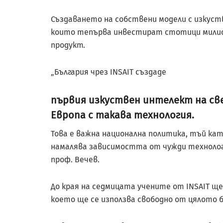
Създаването на собствени модели с изкуст
които тепърва инвестират стотици милион
продукт.
„България чрез INSAIT създаде
първия изкуствен интелект на св
Европа с такава технология.
Това е важна национална политика, тъй к
намалява зависимостта от чужди технологи
проф. Вечев.
До края на седмицата учените от INSAIT щ
което ще се използва свободно от цялото 