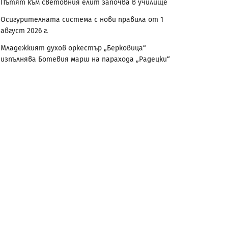
Пътят към световния елит започва в училище
Осигурителната система с нови правила от 1
август 2026 г.
Младежкият духов оркестър „Берковица“
изпълнява Ботевия марш на парахода „Радецки“