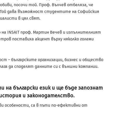
биви, посочи той. Проф. Вълчев отбеляза, че
. Той дава възможност студентите на Софийския
иалисти в цял свят.
 на INSAIT проф. Мартин Вечев и изпълнителният
тров поставиха акцент върху няколко големи
ст – българските организации, бизнес и общество
алага да споделят данните си с външни компании.
 на български език и ще бъде запознат
 история и законодателство.
и особености, са в пъти по-ефективни от