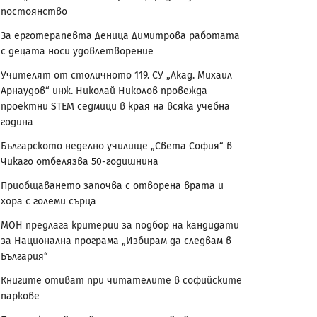
постоянство
За ерготерапевта Деница Димитрова работата
с децата носи удовлетворение
Учителят от столичното 119. СУ „Акад. Михаил
Арнаудов“ инж. Николай Николов провежда
проектни STEM седмици в края на всяка учебна
година
Българското неделно училище „Света София“ в
Чикаго отбелязва 50-годишнина
Приобщаването започва с отворена врата и
хора с големи сърца
МОН предлага критерии за подбор на кандидати
за Национална програма „Избирам да следвам в
България“
Книгите отиват при читателите в софийските
паркове