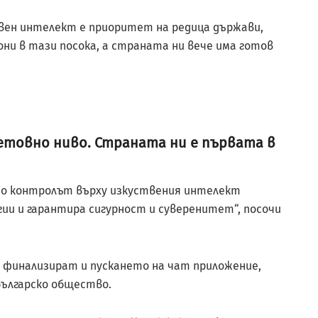
вен интелект е приоритет на редица държави,
и в тази посока, а страната ни вече има готов
етовно ниво. Страната ни е първата в
ато контролът върху изкуствения интелект
и и гарантира сигурност и суверенитет“, посочи
е финализират и пускането на чат приложение,
българско общество.