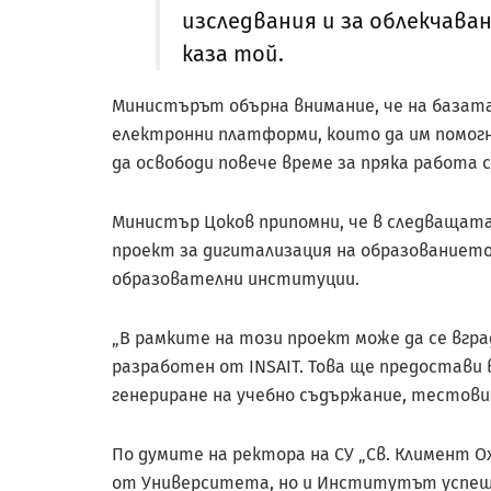
изследвания и за облекчав
каза той.
Министърът обърна внимание, че на базата
електронни платформи, които да им помогн
да освободи повече време за пряка работа 
Министър Цоков припомни, че в следващата
проект за дигитализация на образованието
образователни институции.
„В рамките на този проект може да се вгра
разработен от INSAIT. Това ще предостави
генериране на учебно съдържание, тестови 
По думите на ректора на СУ „Св. Климент Ох
от Университета, но и Институтът успешн