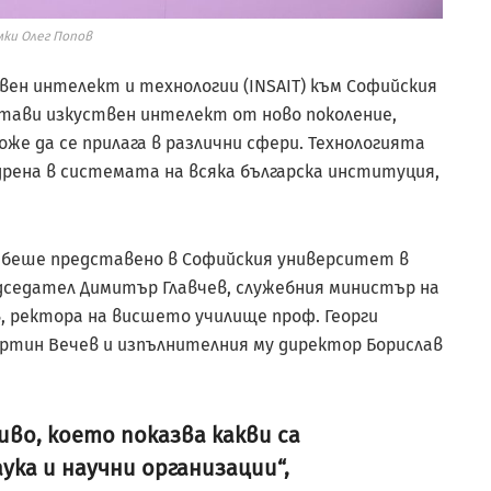
ки Олег Попов
ен интелект и технологии (INSAIT) към Софийския
тави изкуствен интелект от ново поколение,
може да се прилага в различни сфери. Технологията
едрена в системата на всяка българска институция,
 беше представено в Софийския университет в
седател Димитър Главчев, служебния министър на
, ректора на висшето училище проф. Георги
артин Вечев и изпълнителния му директор Борислав
иво, което показва какви са
ка и научни организации“,