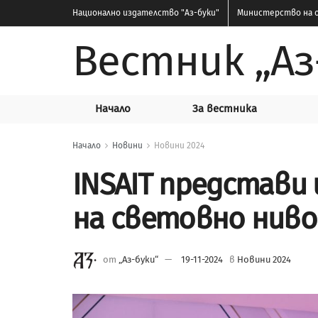
Национално издателство
"Аз-буки"
Министерство на о
Вестник „Аз
Начало
За вестника
Начало
Новини
Новини 2024
INSAIT представи
на световно ниво
от
„Аз-буки“
19-11-2024
в
Новини 2024