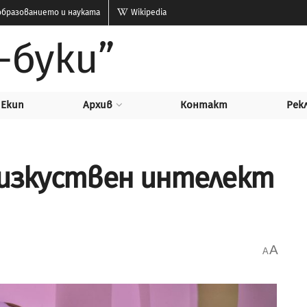
бразованието и науката
Wikipedia
-буки”
Екип
Архив
Контакт
Рек
 изкуствен интелект
A
A