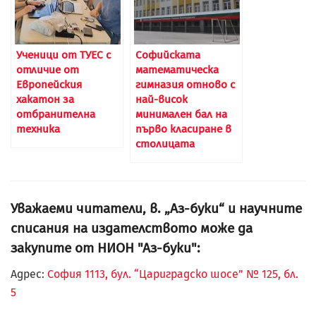
Ученици от ТУЕС с
Софийската
отличие от
математическа
Европейския
гимназия отново с
хакатон за
най-висок
отбранителна
минимален бал на
техника
първо класиране в
столицата
Уважаеми читатели, в. „Аз-буки“ и научните
списания на издателството може да
закупите от НИОН "Аз-буки":
Адрес:
София 1113, бул. “Цариградско шосе” № 125, бл.
5