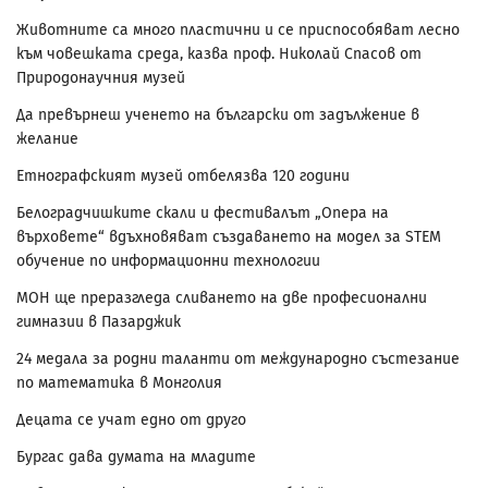
Животните са много пластични и се приспособяват лесно
към човешката среда, казва проф. Николай Спасов от
Природонаучния музей
Да превърнеш ученето на български от задължение в
желание
Етнографският музей отбелязва 120 години
Белоградчишките скали и фестивалът „Опера на
върховете“ вдъхновяват създаването на модел за STEM
обучение по информационни технологии
МОН ще преразгледа сливането на две професионални
гимназии в Пазарджик
24 медала за родни таланти от международно състезание
по математика в Монголия
Децата се учат едно от друго
Бургас дава думата на младите