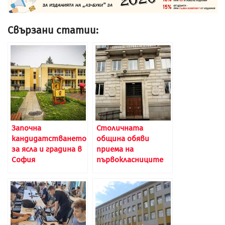
Свързани статии:
Започна
Столичната
кандидатстването
община обяви
за ясла и градина в
приема на
София
първокласниците