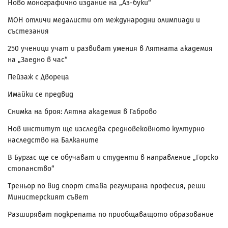
Ново монографично издание на „Аз-буки“
МОН отличи медалисти от международни олимпиади и
състезания
250 ученици учат и развиват умения в Лятната академия
на „Заедно в час“
Пейзаж с Двореца
Имайки се предвид
Снимка на броя: Лятна академия в Габрово
Нов институт ще изследва средновековното културно
наследство на Балканите
В Бургас ще се обучават и студенти в направление „Горско
стопанство“
Треньор по вид спорт става регулирана професия, реши
Министерският съвет
Разширяват подкрепата по приобщаващото образование