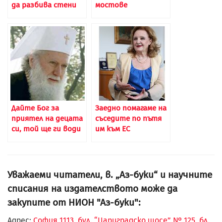
да разбива стени
мостове
Дайте Бог за
Заедно помагаме на
приятел на децата
съседите по пътя
си, той ще ги води
им към ЕС
Уважаеми читатели, в. „Аз-буки“ и научните
списания на издателството може да
закупите от НИОН "Аз-буки":
Адрес:
София 1113, бул. “Цариградско шосе” № 125, бл.