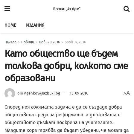
Вестник „Аз-буки”
HOME
ИЗДАНИЯ
Начало
Новини
Новини 2016
Брой 37, 2016
Като общество ще бъдем
толкова добри, колкото сме
образовани
A
от
v.genkov@azbuki.bg
15-09-2016
A
Според нея голямата задача е да се създаде добра
обществена среда за реформата, а държавата и
обществото дължат подкрепа на учителите.
Младите хора трябва да бъдат убедени, че могат да