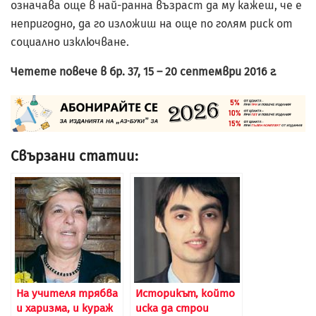
означава още в най-ранна възраст да му кажеш, че е
непригодно, да го изложиш на още по голям риск от
социално изключване.
Четете повече в бр. 37, 15 – 20 септември 2016 г.
Свързани статии:
На учителя трябва
Историкът, който
и харизма, и кураж
иска да строи