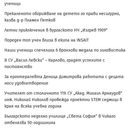
ученици
Прекаленото обгрижване на детето го прави несигурно,
казва д-р Пламен Петков
Летни приключения в бургаското НЧ „Изгрев 1909“
Пореден топ учен влиза в екипа на INSAIT
Наши ученици спечелиха 6 бронзови медала по лингвистика
В СУ „Васил Левски“ – Карлово, градят успехите с
постоянство
За ерготерапевта Деница Димитрова работата с децата
носи удовлетворение
Учителят от столичното 119. СУ „Акад. Михаил Арнаудов“
инж. Николай Николов провежда проектни STEM седмици в
края на всяка учебна година
Българското неделно училище „Света София“ в Чикаго
отбелязва 50-годишнина