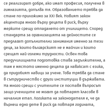
се реализират добре, ако имат професия, получена в
гимназията, допълва тя. Образованието трябва да
стане по-приложимо за XXI век. Новият закон
акцентира много върху децата в риск, върху
мерките срещу отпадането от училището. Според
стандарта за организацията на дейностите се
предлагат допълнителни занимания именно за тези
деца, за които българският не е майчин и които
срещат най-големи трудности. Освен това
предучилищната подготовка става задължителна, а
там е мястото именно децата да наваксат с езика,
да придобият навици за учене. Това трябва да стане
в сътрудничество с други институции в държавата.
На много срещи с учителите се поставя въпросът
защо учениците не могат да повтарят класове в
началния етап. Логиката на законодателя е, че да
върнеш едно дете в риск да повтаря годината,