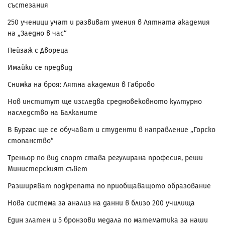
състезания
250 ученици учат и развиват умения в Лятната академия
на „Заедно в час“
Пейзаж с Двореца
Имайки се предвид
Снимка на броя: Лятна академия в Габрово
Нов институт ще изследва средновековното културно
наследство на Балканите
В Бургас ще се обучават и студенти в направление „Горско
стопанство“
Треньор по вид спорт става регулирана професия, реши
Министерският съвет
Разширяват подкрепата по приобщаващото образование
Нова система за анализ на данни в близо 200 училища
Един златен и 5 бронзови медала по математика за наши